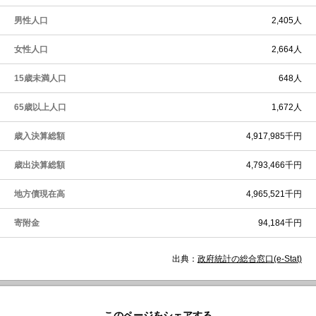
男性人口
2,405人
女性人口
2,664人
15歳未満人口
648人
65歳以上人口
1,672人
歳入決算総額
4,917,985千円
歳出決算総額
4,793,466千円
地方債現在高
4,965,521千円
寄附金
94,184千円
出典：
政府統計の総合窓口(e-Stat)
このページをシェアする