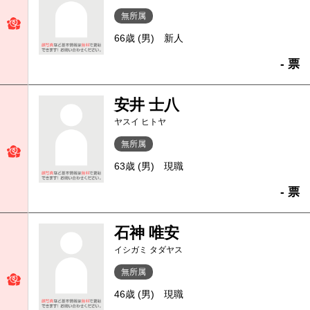
無所属
66歳 (男)
新人
- 票
安井 士八
ヤスイ ヒトヤ
無所属
63歳 (男)
現職
- 票
石神 唯安
イシガミ タダヤス
無所属
46歳 (男)
現職