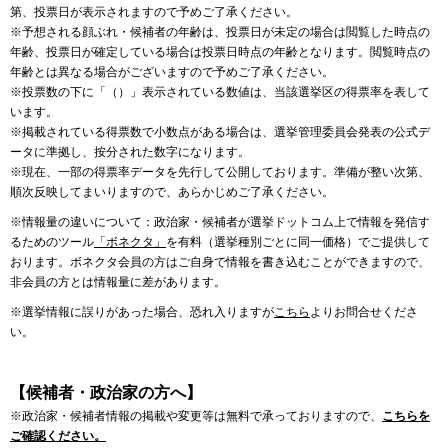
第、投票日が表示されますので予めご了承ください。
※予想される顔ぶれ・候補者の年齢は、投票日が未定の場合は閲覧した時点の
年齢、投票日が確定している場合は投票日時点の年齢となります。閲覧時点の
年齢とは異なる場合がございますので予めご了承ください。
※投票数の下に「（）」表示されている数値は、当該選挙区の得票率を表して
います。
※掲載されている得票数で小数点がある場合は、選挙管理委員会発表の公式デ
ータに準拠し、按分された数字になります。
※現在、一部の得票率データを先行して公開しております。準備が整い次第、
順次反映してまいりますので、あらかじめご了承ください。
※情報量の違いについて：政治家・候補者が選挙ドットコム上で情報を発信す
るためのツール
「ボネクタ」
を有料（選挙種別ごとに同一価格）でご提供して
おります。ボネクタ会員の方はご自身で情報を書き込むことができますので、
非会員の方とは情報量に差があります。
※選挙情報に誤りがあった場合、恐れ入りますが
こちら
よりお問合せくださ
い。
【候補者・政治家の方へ】
※政治家・候補者情報の掲載や変更等は無料で承っておりますので、
こちらを
ご確認ください。