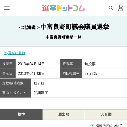
中富良野町議会議員選挙
＜北海道＞
中富良野町選挙一覧
My選挙に登録
投票日
2013年04月14日
投票率
無投票
告示日
2013年04月09日
前回投票率
87.72%
定数/候補者数
11 / 11
事由・ポイント
任期満了
標準
届出順
50音順
掲載内容について