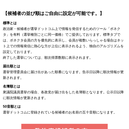
【候補者の並び順はご自由に設定が可能です。】
標準とは
政治家・候補者が選挙ドットコム上で情報を発信するためのツール「ボネク
タ」を有料（選挙種別ごとに同一価格）でご提供しております。標準タブで
は、ボネクタ会員の方を優先的に表示し、会員が複数いらっしゃる場合はネッ
ト上での情報発信に熱心な方が上位に表示されるよう、独自のアルゴリズムを
設定しております。
終了した選挙については、順次得票数順に表示されます。
届出順とは
選挙管理委員会に届け出があった順番になります。告示日以降に順次情報が更
新されます。
名簿順とは
衆議院議員選挙の場合、各政党が届け出をした名簿順となります。公示日以降
に順次情報が更新されます。
50音順とは
選挙ドットコムに登録されている候補者のお名前の五十音順になります。