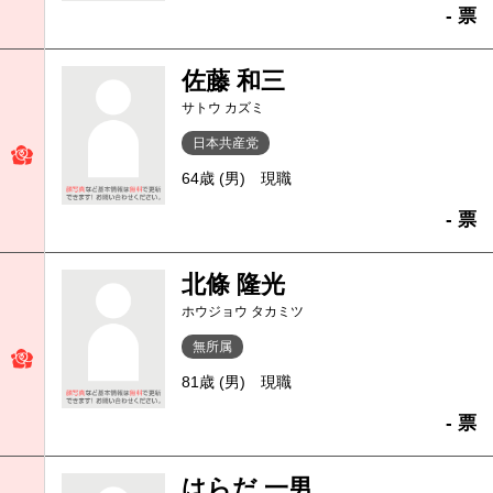
- 票
佐藤 和三
サトウ カズミ
日本共産党
64歳 (男)
現職
- 票
北條 隆光
ホウジョウ タカミツ
無所属
81歳 (男)
現職
- 票
はらだ 一男