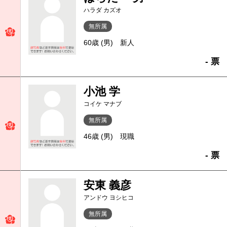
ハラダ カズオ
無所属
60歳 (男)
新人
- 票
小池 学
コイケ マナブ
無所属
46歳 (男)
現職
- 票
安東 義彦
アンドウ ヨシヒコ
無所属