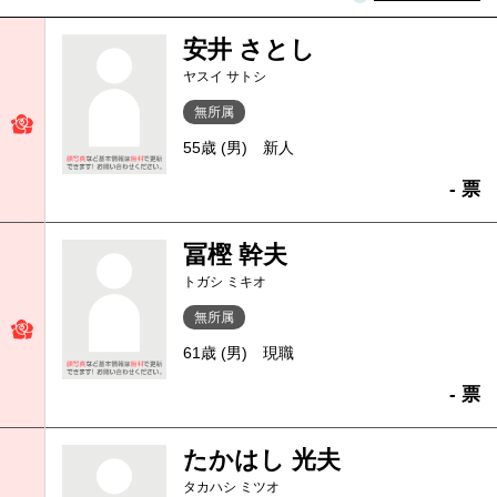
安井 さとし
ヤスイ サトシ
無所属
55歳 (男)
新人
- 票
冨樫 幹夫
トガシ ミキオ
無所属
61歳 (男)
現職
- 票
たかはし 光夫
タカハシ ミツオ