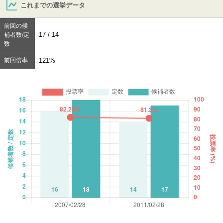
これまでの選挙データ
前回の候
17 / 14
補者数/定
数
前回倍率
121%