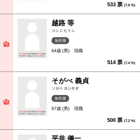
533 票
(7.6 %)
越路 等
コシジ ヒトシ
無所属
64歳 (男)
現職
514 票
(7.4 %)
そがべ 義貞
ソガベ ヨシサダ
無所属
67歳 (男)
現職
500 票
(7.2 %)
平井 儀一