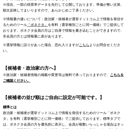
※現在、一部の得票率データを先行して公開しております。準備が整い次第、
順次反映してまいりますので、あらかじめご了承ください。
※情報量の違いについて：政治家・候補者が選挙ドットコム上で情報を発信す
るためのツール
「ボネクタ」
を有料（選挙種別ごとに同一価格）でご提供して
おります。ボネクタ会員の方はご自身で情報を書き込むことができますので、
非会員の方とは情報量に差があります。
※選挙情報に誤りがあった場合、恐れ入りますが
こちら
よりお問合せくださ
い。
【候補者・政治家の方へ】
※政治家・候補者情報の掲載や変更等は無料で承っておりますので、
こちらを
ご確認ください。
【候補者の並び順はご自由に設定が可能です。】
標準とは
政治家・候補者が選挙ドットコム上で情報を発信するためのツール「ボネク
タ」を有料（選挙種別ごとに同一価格）でご提供しております。標準タブで
は、ボネクタ会員の方を優先的に表示し、会員が複数いらっしゃる場合はネッ