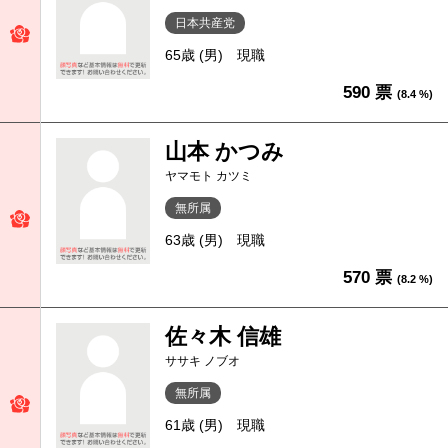
日本共産党
65歳 (男)
現職
590 票
(8.4 %)
山本 かつみ
ヤマモト カツミ
無所属
63歳 (男)
現職
570 票
(8.2 %)
佐々木 信雄
ササキ ノブオ
無所属
61歳 (男)
現職