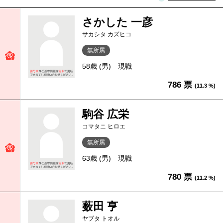
さかした 一彦
サカシタ カズヒコ
無所属
58歳 (男)
現職
786 票
(11.3 %)
駒谷 広栄
コマタニ ヒロエ
無所属
63歳 (男)
現職
780 票
(11.2 %)
薮田 亨
ヤブタ トオル