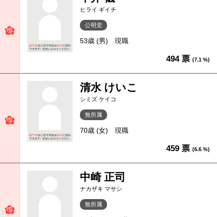
ヒライ ギイチ
公明党
53歳 (男)
現職
494 票
(7.1 %)
清水 けいこ
シミズ ケイコ
無所属
70歳 (女)
現職
459 票
(6.6 %)
中崎 正司
ナカザキ マサシ
無所属