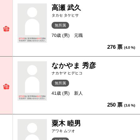
高瀬 武久
タカセ タケヒサ
無所属
70歳 (男)
元職
276 票
(4.0 %)
なかやま 秀彦
ナカヤマ ヒデヒコ
無所属
41歳 (男)
新人
250 票
(3.6 %)
粟木 睦男
アワキ ムツオ