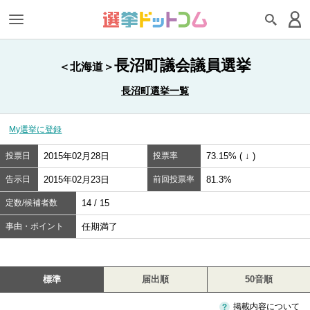
長沼町議会議員選挙
＜北海道＞
長沼町選挙一覧
My選挙に登録
投票日
2015年02月28日
投票率
73.15% ( ↓ )
告示日
2015年02月23日
前回投票率
81.3%
定数/候補者数
14 / 15
事由・ポイント
任期満了
標準
届出順
50音順
掲載内容について