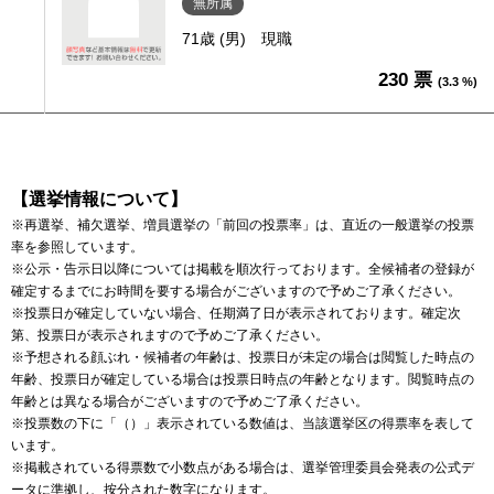
無所属
71歳 (男)
現職
230 票
(3.3 %)
【選挙情報について】
※再選挙、補欠選挙、増員選挙の「前回の投票率」は、直近の一般選挙の投票
率を参照しています。
※公示・告示日以降については掲載を順次行っております。全候補者の登録が
確定するまでにお時間を要する場合がございますので予めご了承ください。
※投票日が確定していない場合、任期満了日が表示されております。確定次
第、投票日が表示されますので予めご了承ください。
※予想される顔ぶれ・候補者の年齢は、投票日が未定の場合は閲覧した時点の
年齢、投票日が確定している場合は投票日時点の年齢となります。閲覧時点の
年齢とは異なる場合がございますので予めご了承ください。
※投票数の下に「（）」表示されている数値は、当該選挙区の得票率を表して
います。
※掲載されている得票数で小数点がある場合は、選挙管理委員会発表の公式デ
ータに準拠し、按分された数字になります。