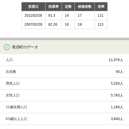
投票日
投票率
定数
候補者数
倍率
2011/02/28
81.3
14
17
121
2007/02/28
82.26
16
18
113
長沼町のデータ
人口
11,076人
出生数
45人
男性人口
5,293人
女性人口
5,783人
15歳未満人口
1,166人
65歳以上人口
3,840人