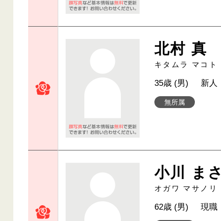
北村 真
キタムラ マコト
35歳 (男)
新人
無所属
小川 ま
オガワ マサノリ
62歳 (男)
現職