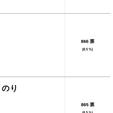
866 票
(8.5 %)
さのり
865 票
(8.5 %)