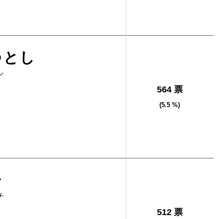
つとし
シ
564 票
(5.5 %)
一
チ
512 票