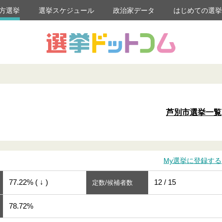
方選挙
選挙スケジュール
政治家データ
はじめての選
芦別市選挙一覧
My選挙に登録する
77.22% ( ↓ )
12 / 15
定数/候補者数
78.72%