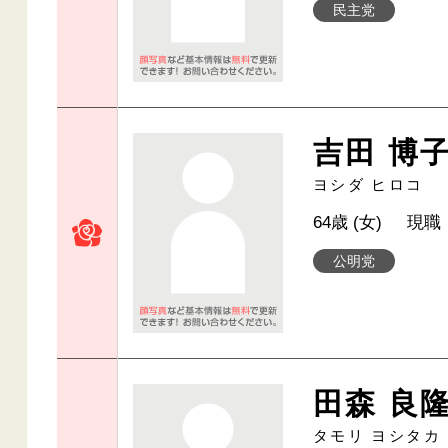
民主党
吉田 博
ヨシダ ヒロコ
64歳 (女)
現職
公明党
田森 良
タモリ ヨシタカ