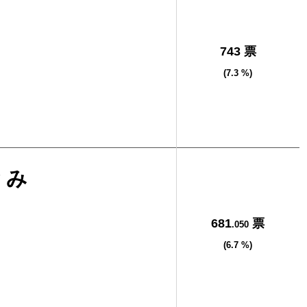
男
743 票
(7.3 %)
とみ
681
票
.050
(6.7 %)