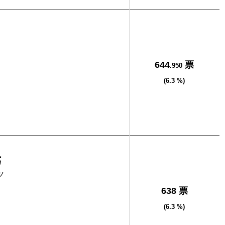
644
票
.950
(6.3 %)
光
ツ
638 票
(6.3 %)