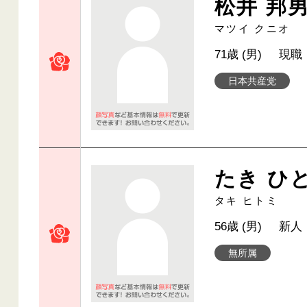
松井 邦
マツイ クニオ
71歳 (男)
現職
日本共産党
たき ひ
タキ ヒトミ
56歳 (男)
新人
無所属