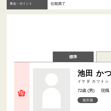
任期満了
事由・ポイント
標準
池田 か
イケダ カツトシ
72歳 (男)
現職
無所属