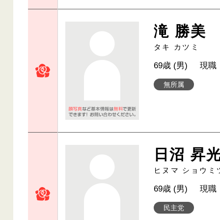
滝 勝美
タキ カツミ
69歳 (男)
現職
無所属
日沼 昇
ヒヌマ ショウミ
69歳 (男)
現職
民主党