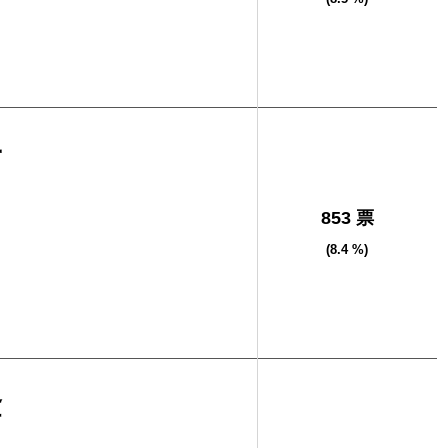
子
853 票
(8.4 %)
隆