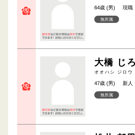
64歳 (男)
現職
無所属
大橋 じ
オオハシ ジロウ
47歳 (男)
新人
無所属