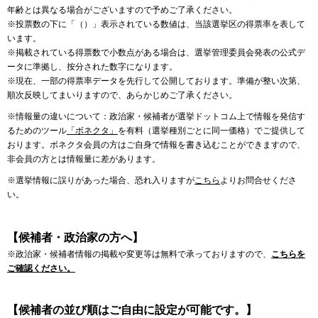
年齢とは異なる場合がございますので予めご了承ください。
※投票数の下に「（）」表示されている数値は、当該選挙区の得票率を表して
います。
※掲載されている得票数で小数点がある場合は、選挙管理委員会発表の公式デ
ータに準拠し、按分された数字になります。
※現在、一部の得票率データを先行して公開しております。準備が整い次第、
順次反映してまいりますので、あらかじめご了承ください。
※情報量の違いについて：政治家・候補者が選挙ドットコム上で情報を発信す
るためのツール
「ボネクタ」
を有料（選挙種別ごとに同一価格）でご提供して
おります。ボネクタ会員の方はご自身で情報を書き込むことができますので、
非会員の方とは情報量に差があります。
※選挙情報に誤りがあった場合、恐れ入りますが
こちら
よりお問合せくださ
い。
【候補者・政治家の方へ】
※政治家・候補者情報の掲載や変更等は無料で承っておりますので、
こちらを
ご確認ください。
【候補者の並び順はご自由に設定が可能です。】