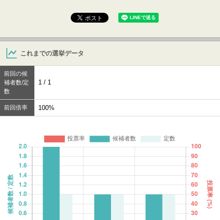
これまでの選挙データ
前回の候
1 / 1
補者数/定
数
前回倍率
100%