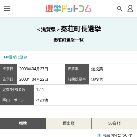
秦荘町長選挙
＜滋賀県＞
秦荘町選挙一覧
My選挙に登録
投票日
2003年04月27日
投票率
無投票
告示日
2003年04月22日
前回投票率
無投票
定数/候補者数
1 / 1
事由・ポイント
その他
標準
届出順
50音順
掲載内容について