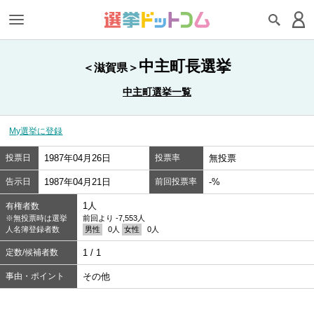
中主町長選挙
＜滋賀県＞
中主町選挙一覧
My選挙に登録
投票日
1987年04月26日
投票率
無投票
告示日
1987年04月21日
前回投票率
-%
1人
有権者数
※無投票時は選挙
前回より -7,553人
人名簿登録者数
男性
0人
女性
0人
定数/候補者数
1 / 1
事由・ポイント
その他