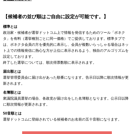
【候補者の並び順はご自由に設定が可能です。】
標準とは
政治家・候補者が選挙ドットコム上で情報を発信するためのツール「ボネク
タ」を有料（選挙種別ごとに同一価格）でご提供しております。標準タブで
は、ボネクタ会員の方を優先的に表示し、会員が複数いらっしゃる場合はネッ
ト上での情報発信に熱心な方が上位に表示されるよう、独自のアルゴリズムを
設定しております。
終了した選挙については、順次得票数順に表示されます。
届出順とは
選挙管理委員会に届け出があった順番になります。告示日以降に順次情報が更
新されます。
名簿順とは
衆議院議員選挙の場合、各政党が届け出をした名簿順となります。公示日以降
に順次情報が更新されます。
50音順とは
選挙ドットコムに登録されている候補者のお名前の五十音順になります。