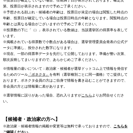
※投票日が確定していない場合、任期満了日が表示されております。確定次
第、投票日が表示されますので予めご了承ください。
※予想される顔ぶれ・候補者の年齢は、投票日が未定の場合は閲覧した時点の
年齢、投票日が確定している場合は投票日時点の年齢となります。閲覧時点の
年齢とは異なる場合がございますので予めご了承ください。
※投票数の下に「（）」表示されている数値は、当該選挙区の得票率を表して
います。
※掲載されている得票数で小数点がある場合は、選挙管理委員会発表の公式デ
ータに準拠し、按分された数字になります。
※現在、一部の得票率データを先行して公開しております。準備が整い次第、
順次反映してまいりますので、あらかじめご了承ください。
※情報量の違いについて：政治家・候補者が選挙ドットコム上で情報を発信す
るためのツール
「ボネクタ」
を有料（選挙種別ごとに同一価格）でご提供して
おります。ボネクタ会員の方はご自身で情報を書き込むことができますので、
非会員の方とは情報量に差があります。
※選挙情報に誤りがあった場合、恐れ入りますが
こちら
よりお問合せくださ
い。
【候補者・政治家の方へ】
※政治家・候補者情報の掲載や変更等は無料で承っておりますので、
こちらを
ご確認ください。