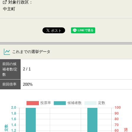
対象行政区
：
中主町
これまでの選挙データ
前回の候
2 / 1
補者数/定
数
前回倍率
200%