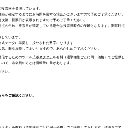
の投票率を参照しています。
登録が確定するまでにお時間を要する場合がございますので予めご了承ください。
定次第、投票日が表示されますので予めご了承ください。
時点の年齢、投票日が確定している場合は投票日時点の年齢となります。閲覧時点
表しています。
公式データに準拠し、按分された数字になります。
次第、順次反映してまいりますので、あらかじめご了承ください。
発信するためのツール
「ボネクタ」
を有料（選挙種別ごとに同一価格）でご提供し
すので、非会員の方とは情報量に差があります。
ださい。
ちらをご確認ください。
ネクタ」を有料（選挙種別ごとに同一価格）でご提供しております。標準タブで