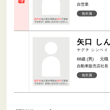
自営業
無所属
矢口 し
ヤグチ シンペイ
68歳 (男)
元職
自動車販売店社長
無所属