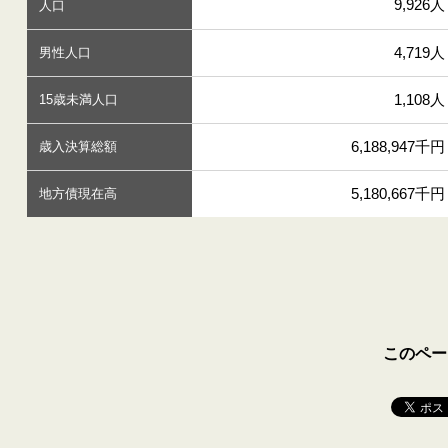
9,926人
人口
4,719人
男性人口
1,108人
15歳未満人口
6,188,947千円
歳入決算総額
5,180,667千円
地方債現在高
このペー