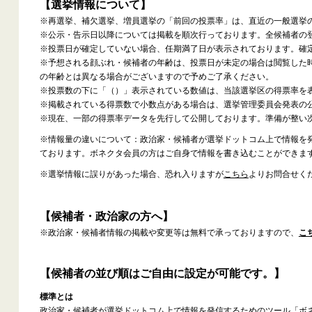
【選挙情報について】
※再選挙、補欠選挙、増員選挙の「前回の投票率」は、直近の一般選挙
※公示・告示日以降については掲載を順次行っております。全候補者の
※投票日が確定していない場合、任期満了日が表示されております。確
※予想される顔ぶれ・候補者の年齢は、投票日が未定の場合は閲覧した
の年齢とは異なる場合がございますので予めご了承ください。
※投票数の下に「（）」表示されている数値は、当該選挙区の得票率を
※掲載されている得票数で小数点がある場合は、選挙管理委員会発表の
※現在、一部の得票率データを先行して公開しております。準備が整い
※情報量の違いについて：政治家・候補者が選挙ドットコム上で情報を
ております。ボネクタ会員の方はご自身で情報を書き込むことができま
※選挙情報に誤りがあった場合、恐れ入りますが
こちら
よりお問合せく
【候補者・政治家の方へ】
※政治家・候補者情報の掲載や変更等は無料で承っておりますので、
こ
【候補者の並び順はご自由に設定が可能です。】
標準とは
政治家・候補者が選挙ドットコム上で情報を発信するためのツール「ボ