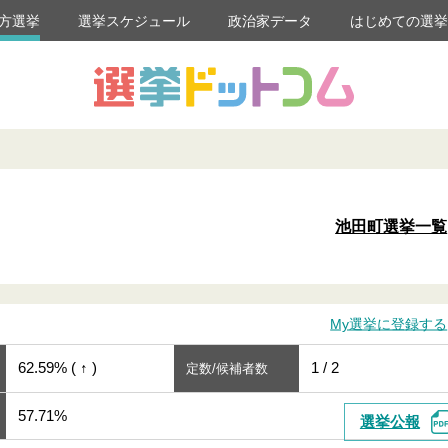
方選挙
選挙スケジュール
政治家データ
はじめての選
池田町選挙一覧
My選挙に登録する
62.59% ( ↑ )
1 / 2
定数/候補者数
57.71%
選挙公報