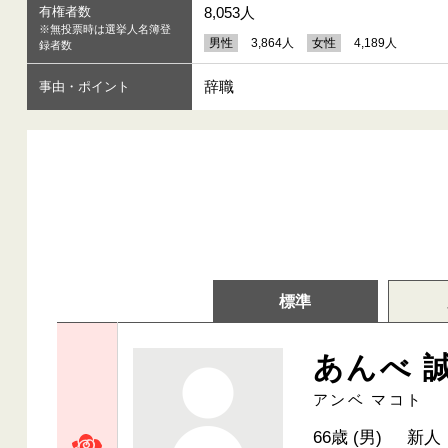
有権者数
8,053人
※無投票時は選挙人名簿登
男性
3,864人
女性
4,189人
録者数
辞職
事由・ポイント
標準
あんべ 
アンベ マコト
66歳 (男)
新人