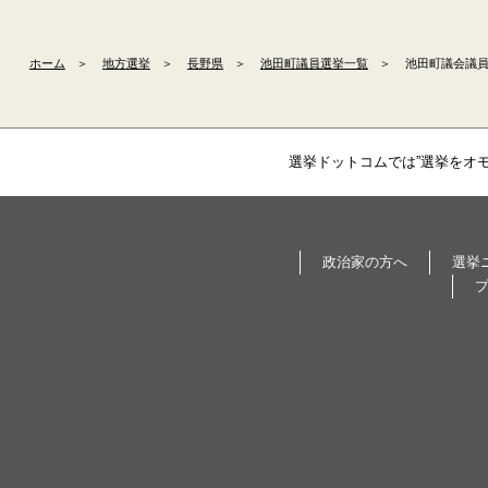
ホーム
＞
地方選挙
＞
長野県
＞
池田町議員選挙一覧
＞
池田町議会議員補
選挙ドットコムでは”選挙をオ
政治家の方へ
選挙