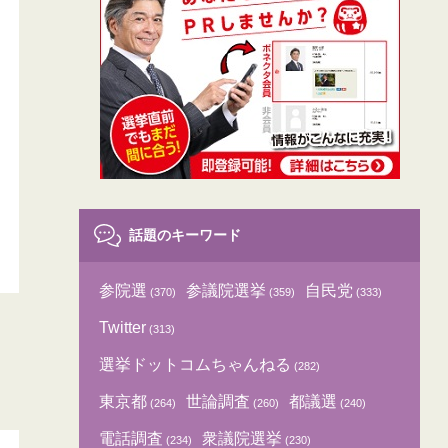
話題のキーワード
参院選
参議院選挙
自民党
(370)
(359)
(333)
Twitter
(313)
選挙ドットコムちゃんねる
(282)
東京都
世論調査
都議選
(264)
(260)
(240)
電話調査
衆議院選挙
(234)
(230)