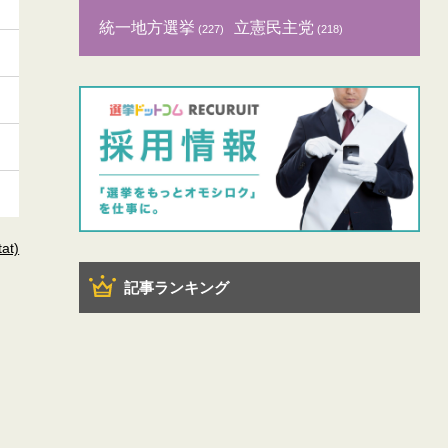
統一地方選挙
立憲民主党
(227)
(218)
t)
記事ランキング