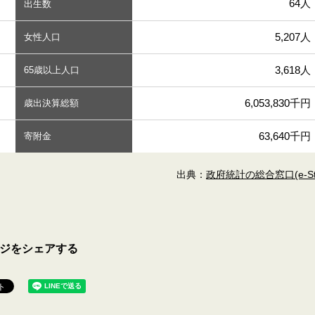
64人
出生数
5,207人
女性人口
3,618人
65歳以上人口
6,053,830千円
歳出決算総額
63,640千円
寄附金
出典：
政府統計の総合窓口(e-Sta
ジをシェアする