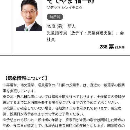
そでやま 信一郎
ソデヤマ シンイチロウ
無所属
45歳 (男)
新人
児童指導員（放デイ・児童発達支援）、会
社員
288 票
(1.0 %)
【選挙情報について】
※再選挙、補欠選挙、増員選挙の「前回の投票率」は、直近の一般選挙の投票
率を参照しています。
※公示・告示日以降については掲載を順次行っております。全候補者の登録が
確定するまでにお時間を要する場合がございますので予めご了承ください。
※投票日が確定していない場合、任期満了日が表示されております。確定次
第、投票日が表示されますので予めご了承ください。
※予想される顔ぶれ・候補者の年齢は、投票日が未定の場合は閲覧した時点の
年齢、投票日が確定している場合は投票日時点の年齢となります。閲覧時点の