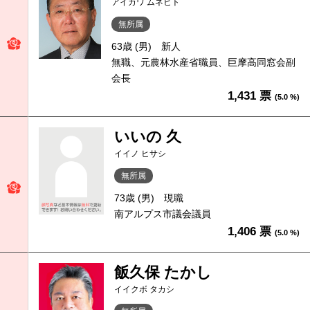
アイカワ ムネヒト
無所属
63歳 (男)
新人
無職、元農林水産省職員、巨摩高同窓会副
会長
1,431 票
(5.0 %)
いいの 久
イイノ ヒサシ
無所属
73歳 (男)
現職
南アルプス市議会議員
1,406 票
(5.0 %)
飯久保 たかし
イイクボ タカシ