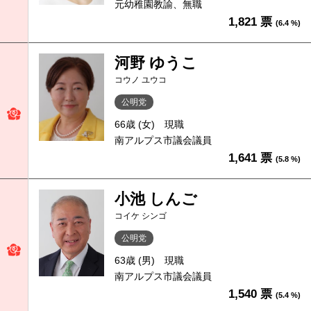
元幼稚園教諭、無職
1,821 票
(6.4 %)
河野 ゆうこ
コウノ ユウコ
公明党
66歳 (女)
現職
南アルプス市議会議員
1,641 票
(5.8 %)
小池 しんご
コイケ シンゴ
公明党
63歳 (男)
現職
南アルプス市議会議員
1,540 票
(5.4 %)