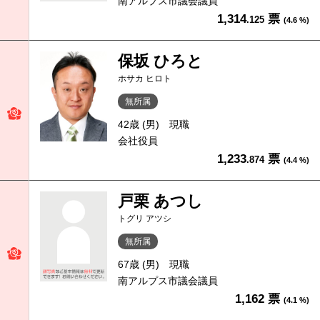
南アルプス市議会議員
1,314
票
.125
(4.6 %)
保坂 ひろと
ホサカ ヒロト
無所属
42歳 (男)
現職
会社役員
1,233
票
.874
(4.4 %)
戸栗 あつし
トグリ アツシ
無所属
67歳 (男)
現職
南アルプス市議会議員
1,162 票
(4.1 %)