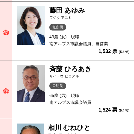
藤田 あゆみ
フジタ アユミ
無所属
43歳 (女)
現職
南アルプス市議会議員、自営業
1,532 票
(5.4 %)
斉藤 ひろあき
サイトウ ヒロアキ
公明党
65歳 (男)
現職
南アルプス市議会議員
1,524 票
(5.4 %)
相川 むねひと