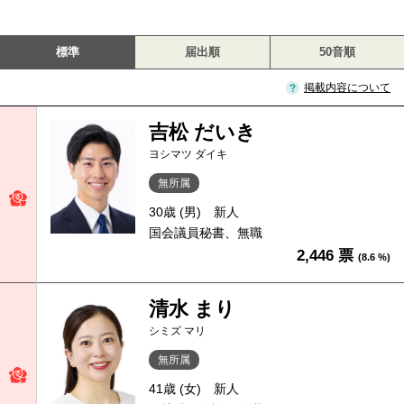
標準
届出順
50音順
掲載内容について
吉松 だいき
ヨシマツ ダイキ
無所属
30歳 (男)
新人
国会議員秘書、無職
2,446 票
(8.6 %)
清水 まり
シミズ マリ
無所属
41歳 (女)
新人