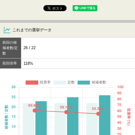
これまでの選挙データ
前回の候
26 / 22
補者数/定
数
前回倍率
118%