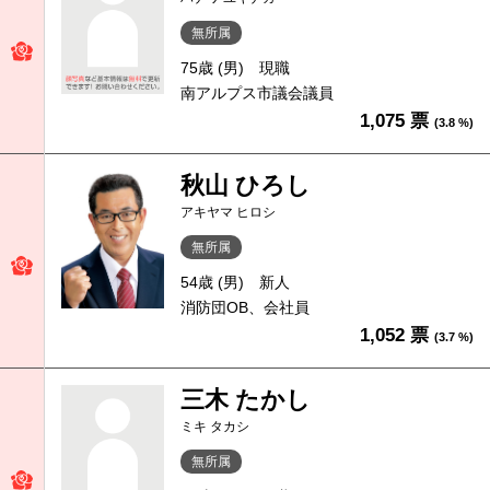
無所属
75歳 (男)
現職
南アルプス市議会議員
1,075 票
(3.8 %)
秋山 ひろし
アキヤマ ヒロシ
無所属
54歳 (男)
新人
消防団OB、会社員
1,052 票
(3.7 %)
三木 たかし
ミキ タカシ
無所属