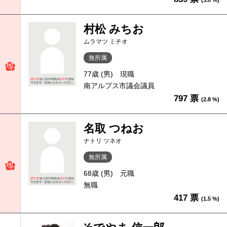
(3.0 %)
村松 みちお
ムラマツ ミチオ
無所属
77歳 (男)
現職
南アルプス市議会議員
797 票
(2.8 %)
名取 つねお
ナトリ ツネオ
無所属
68歳 (男)
元職
無職
417 票
(1.5 %)