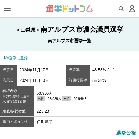
南アルプス市議会議員選挙
＜山梨県＞
南アルプス市選挙一覧
My選挙に登録
投票日
2024年11月17日
投票率
48.58% ( ↓ )
告示日
2024年11月10日
前回投票率
55.38%
有権者数
58,938人
※無投票時は選挙
男性
28,989人
女性
29,949人
人名簿登録者数
定数/候補者数
22 / 23
事由・ポイント
任期満了
選挙公報