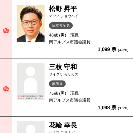
松野 昇平
マツノ ショウヘイ
日本共産党
48歳 (男)
現職
南アルプス市議会議員
1,099 票
(3.9 %)
三枝 守和
サイグサ モリカズ
無所属
75歳 (男)
現職
南アルプス市議会議員
1,098 票
(3.9 %)
花輪 幸長
ハナワ ユキナガ