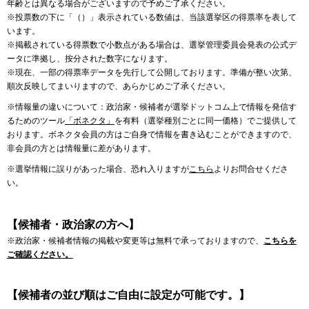
年齢とは異なる場合がございますので予めご了承ください。
※投票数の下に「（）」表示されている数値は、当該選挙区の得票率を表して
います。
※掲載されている得票数で小数点がある場合は、選挙管理委員会発表の公式デ
ータに準拠し、按分された数字になります。
※現在、一部の得票率データを先行して公開しております。準備が整い次第、
順次反映してまいりますので、あらかじめご了承ください。
※情報量の違いについて：政治家・候補者が選挙ドットコム上で情報を発信す
るためのツール
「ボネクタ」
を有料（選挙種別ごとに同一価格）でご提供して
おります。ボネクタ会員の方はご自身で情報を書き込むことができますので、
非会員の方とは情報量に差があります。
※選挙情報に誤りがあった場合、恐れ入りますが
こちら
よりお問合せくださ
い。
【候補者・政治家の方へ】
※政治家・候補者情報の掲載や変更等は無料で承っておりますので、
こちらを
ご確認ください。
【候補者の並び順はご自由に設定が可能です。】