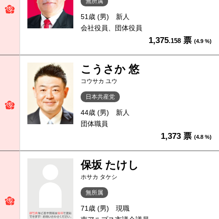
無所属
51歳 (男)
新人
会社役員、団体役員
1,375
票
.158
(4.9 %)
こうさか 悠
コウサカ ユウ
日本共産党
44歳 (男)
新人
団体職員
1,373 票
(4.8 %)
保坂 たけし
ホサカ タケシ
無所属
71歳 (男)
現職