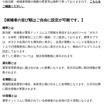
※政治家・候補者情報の掲載や変更等は無料で承っておりますので、
こちらを
ご確認ください。
【候補者の並び順はご自由に設定が可能です。】
標準とは
政治家・候補者が選挙ドットコム上で情報を発信するためのツール「ボネク
タ」を有料（選挙種別ごとに同一価格）でご提供しております。標準タブで
は、ボネクタ会員の方を優先的に表示し、会員が複数いらっしゃる場合はネッ
ト上での情報発信に熱心な方が上位に表示されるよう、独自のアルゴリズムを
設定しております。
終了した選挙については、順次得票数順に表示されます。
届出順とは
選挙管理委員会に届け出があった順番になります。告示日以降に順次情報が更
新されます。
名簿順とは
衆議院議員選挙の場合、各政党が届け出をした名簿順となります。公示日以降
に順次情報が更新されます。
50音順とは
選挙ドットコムに登録されている候補者のお名前の五十音順になります。