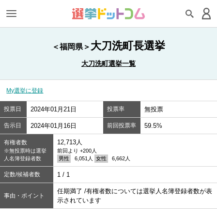
大刀洗町長選挙
＜福岡県＞
大刀洗町選挙一覧
My選挙に登録
投票日
2024年01月21日
投票率
無投票
告示日
2024年01月16日
前回投票率
59.5%
12,713人
有権者数
※無投票時は選挙
前回より +200人
人名簿登録者数
男性
6,051人
女性
6,662人
定数/候補者数
1 / 1
任期満了 /有権者数については選挙人名簿登録者数が表
事由・ポイント
示されています