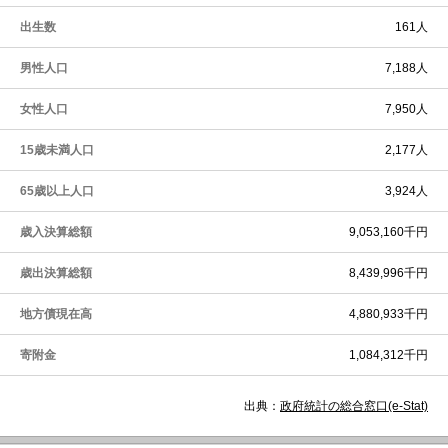
出生数
161人
男性人口
7,188人
女性人口
7,950人
15歳未満人口
2,177人
65歳以上人口
3,924人
歳入決算総額
9,053,160千円
歳出決算総額
8,439,996千円
地方債現在高
4,880,933千円
寄附金
1,084,312千円
出典：
政府統計の総合窓口(e-Stat)