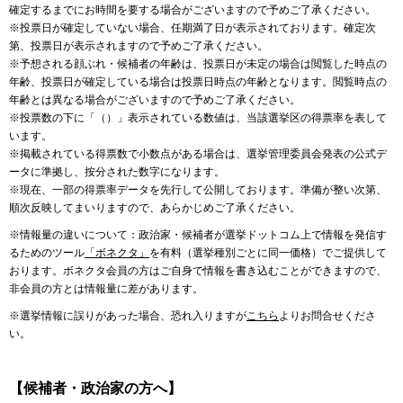
確定するまでにお時間を要する場合がございますので予めご了承ください。
※投票日が確定していない場合、任期満了日が表示されております。確定次
第、投票日が表示されますので予めご了承ください。
※予想される顔ぶれ・候補者の年齢は、投票日が未定の場合は閲覧した時点の
年齢、投票日が確定している場合は投票日時点の年齢となります。閲覧時点の
年齢とは異なる場合がございますので予めご了承ください。
※投票数の下に「（）」表示されている数値は、当該選挙区の得票率を表して
います。
※掲載されている得票数で小数点がある場合は、選挙管理委員会発表の公式デ
ータに準拠し、按分された数字になります。
※現在、一部の得票率データを先行して公開しております。準備が整い次第、
順次反映してまいりますので、あらかじめご了承ください。
※情報量の違いについて：政治家・候補者が選挙ドットコム上で情報を発信す
るためのツール
「ボネクタ」
を有料（選挙種別ごとに同一価格）でご提供して
おります。ボネクタ会員の方はご自身で情報を書き込むことができますので、
非会員の方とは情報量に差があります。
※選挙情報に誤りがあった場合、恐れ入りますが
こちら
よりお問合せくださ
い。
【候補者・政治家の方へ】