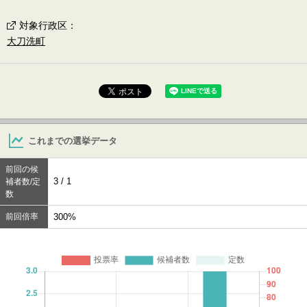
対象行政区
：
大刀洗町
これまでの選挙データ
前回の候
3 / 1
補者数/定
数
前回倍率
300%