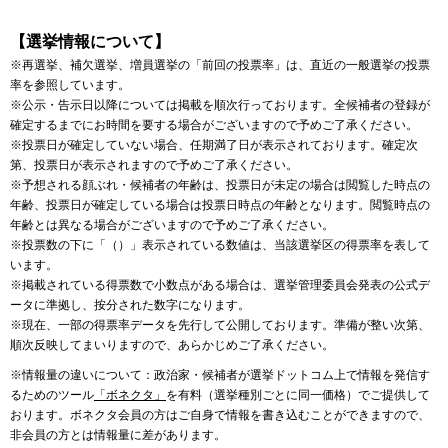
【選挙情報について】
※再選挙、補欠選挙、増員選挙の「前回の投票率」は、直近の一般選挙の投票
率を参照しています。
※公示・告示日以降については掲載を順次行っております。全候補者の登録が
確定するまでにお時間を要する場合がございますので予めご了承ください。
※投票日が確定していない場合、任期満了日が表示されております。確定次
第、投票日が表示されますので予めご了承ください。
※予想される顔ぶれ・候補者の年齢は、投票日が未定の場合は閲覧した時点の
年齢、投票日が確定している場合は投票日時点の年齢となります。閲覧時点の
年齢とは異なる場合がございますので予めご了承ください。
※投票数の下に「（）」表示されている数値は、当該選挙区の得票率を表して
います。
※掲載されている得票数で小数点がある場合は、選挙管理委員会発表の公式デ
ータに準拠し、按分された数字になります。
※現在、一部の得票率データを先行して公開しております。準備が整い次第、
順次反映してまいりますので、あらかじめご了承ください。
※情報量の違いについて：政治家・候補者が選挙ドットコム上で情報を発信す
るためのツール
「ボネクタ」
を有料（選挙種別ごとに同一価格）でご提供して
おります。ボネクタ会員の方はご自身で情報を書き込むことができますので、
非会員の方とは情報量に差があります。