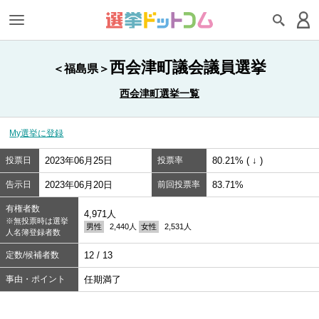
西会津町議会議員選挙
＜福島県＞
西会津町選挙一覧
My選挙に登録
投票日
2023年06月25日
投票率
80.21% ( ↓ )
告示日
2023年06月20日
前回投票率
83.71%
有権者数
4,971人
※無投票時は選挙
男性
2,440人
女性
2,531人
人名簿登録者数
定数/候補者数
12 / 13
事由・ポイント
任期満了