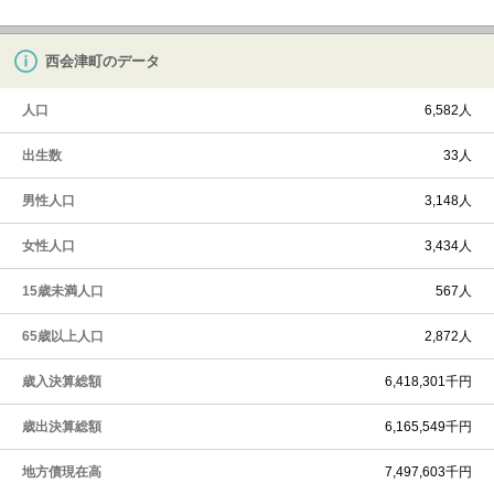
西会津町のデータ
人口
6,582人
出生数
33人
男性人口
3,148人
女性人口
3,434人
15歳未満人口
567人
65歳以上人口
2,872人
歳入決算総額
6,418,301千円
歳出決算総額
6,165,549千円
地方債現在高
7,497,603千円