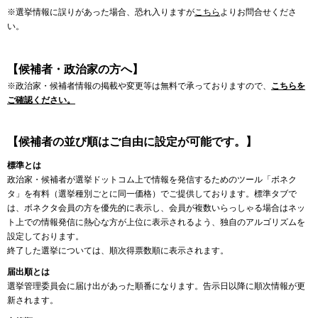
※選挙情報に誤りがあった場合、恐れ入りますが
こちら
よりお問合せくださ
い。
【候補者・政治家の方へ】
※政治家・候補者情報の掲載や変更等は無料で承っておりますので、
こちらを
ご確認ください。
【候補者の並び順はご自由に設定が可能です。】
標準とは
政治家・候補者が選挙ドットコム上で情報を発信するためのツール「ボネク
タ」を有料（選挙種別ごとに同一価格）でご提供しております。標準タブで
は、ボネクタ会員の方を優先的に表示し、会員が複数いらっしゃる場合はネッ
ト上での情報発信に熱心な方が上位に表示されるよう、独自のアルゴリズムを
設定しております。
終了した選挙については、順次得票数順に表示されます。
届出順とは
選挙管理委員会に届け出があった順番になります。告示日以降に順次情報が更
新されます。