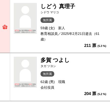
しどう 真理子
シドウ マリコ
無所属
59歳 (女)
新人
教育相談員／2025年2月21日逝去（61
歳）
211 票
(5.3 %)
多賀 つよし
タガ ツヨシ
無所属
62歳 (男)
現職
会社役員
204 票
(5.2 %)