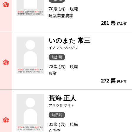
70歳 (男)
現職
建築業兼農業
281 票
(7.1 %)
いのまた 常三
イノマタ ツネゾウ
無所属
73歳 (男)
現職
農業
272 票
(6.9 %)
荒海 正人
アラウミ マサト
無所属
31歳 (男)
現職
自営業