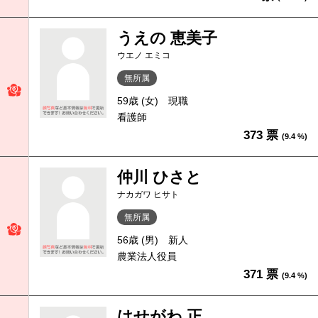
うえの 恵美子
ウエノ エミコ
無所属
59歳 (女)
現職
看護師
373 票
(9.4 %)
仲川 ひさと
ナカガワ ヒサト
無所属
56歳 (男)
新人
農業法人役員
371 票
(9.4 %)
はせがわ 正