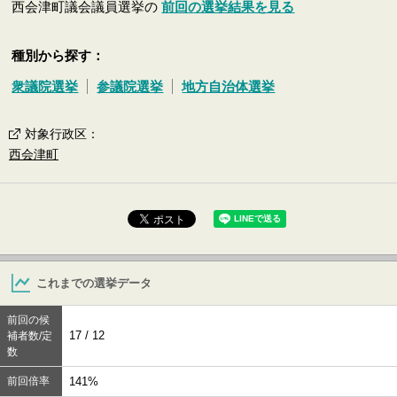
西会津町議会議員選挙の
前回の選挙結果を見る
種別から探す：
衆議院選挙
参議院選挙
地方自治体選挙
対象行政区
：
西会津町
これまでの選挙データ
前回の候
17 / 12
補者数/定
数
前回倍率
141%