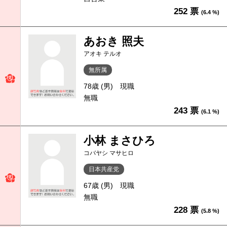
252 票
(6.4 %)
あおき 照夫
アオキ テルオ
無所属
78歳 (男)
現職
無職
243 票
(6.1 %)
小林 まさひろ
コバヤシ マサヒロ
日本共産党
67歳 (男)
現職
無職
228 票
(5.8 %)