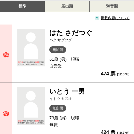
標準
届出順
50音順
掲載内容について
はた さだつぐ
ハタ サダツグ
無所属
51歳 (男)
現職
自営業
474 票
(12.0 %)
いとう 一男
イトウ カズオ
無所属
73歳 (男)
現職
無職
424 票
(10.7 %)