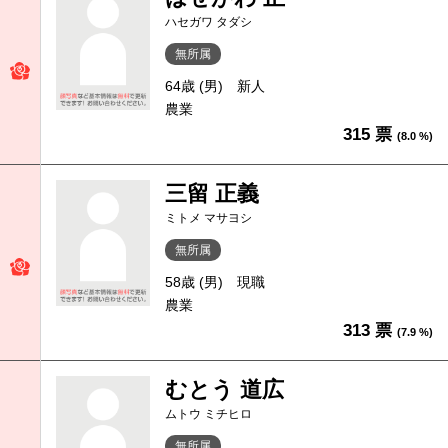
ハセガワ タダシ
無所属
64歳 (男)
新人
農業
315 票
(8.0 %)
三留 正義
ミトメ マサヨシ
無所属
58歳 (男)
現職
農業
313 票
(7.9 %)
むとう 道広
ムトウ ミチヒロ
無所属