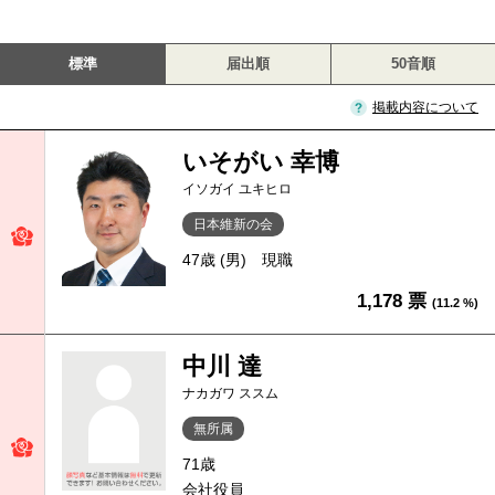
標準
届出順
50音順
掲載内容について
いそがい 幸博
イソガイ ユキヒロ
日本維新の会
47歳 (男)
現職
1,178 票
(11.2 %)
中川 達
ナカガワ ススム
無所属
71歳
会社役員