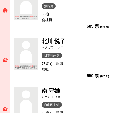
無所属
58歳
会社員
685 票
(6.5 %)
北川 悦子
キタガワ エツコ
日本共産党
75歳 ()
現職
無職
650 票
(6.2 %)
南 守雄
ミナミ モリオ
自由民主党