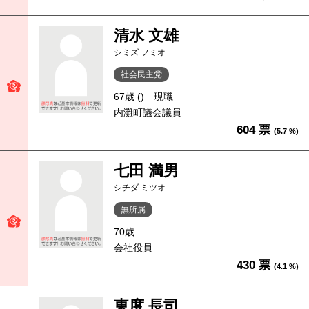
清水 文雄
シミズ フミオ
社会民主党
67歳 ()
現職
内灘町議会議員
604 票
(5.7 %)
七田 満男
シチダ ミツオ
無所属
70歳
会社役員
430 票
(4.1 %)
東度 長司