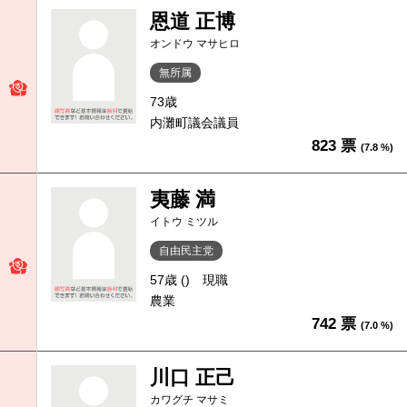
恩道 正博
オンドウ マサヒロ
無所属
73歳
内灘町議会議員
823 票
(7.8 %)
夷藤 満
イトウ ミツル
自由民主党
57歳 ()
現職
農業
742 票
(7.0 %)
川口 正己
カワグチ マサミ