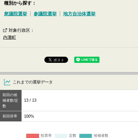
種別から探す：
衆議院選挙
参議院選挙
地方自治体選挙
対象行政区
：
内灘町
これまでの選挙データ
前回の候
13 / 13
補者数/定
数
前回倍率
100%