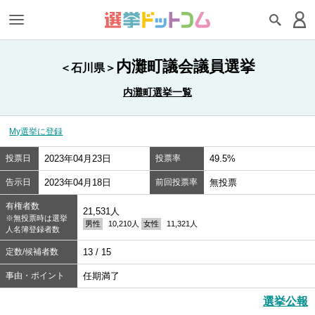
内灘町議会議員選挙
＜石川県＞
内灘町選挙一覧
My選挙に登録
投票日
2023年04月23日
投票率
49.5%
告示日
2023年04月18日
前回投票率
無投票
有権者数
21,531人
※無投票時は選挙
男性
10,210人
女性
11,321人
人名簿登録者数
定数/候補者数
13 / 15
事由・ポイント
任期満了
選挙公報