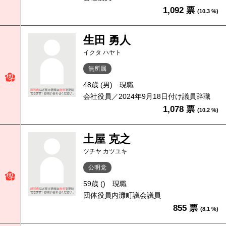
1,092 票
(10.3 %)
生田 勇人
イクタ ハヤト
無所属
48歳 (男)
現職
会社役員／2024年9月18日付け議員辞職
1,078 票
(10.2 %)
土屋 克之
ツチヤ カツユキ
公明党
59歳 ()
現職
団体役員内灘町議会議員
855 票
(8.1 %)