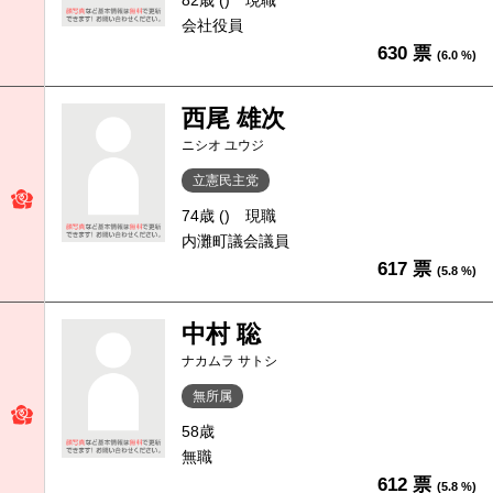
82歳 ()
現職
会社役員
630 票
(6.0 %)
西尾 雄次
ニシオ ユウジ
立憲民主党
74歳 ()
現職
内灘町議会議員
617 票
(5.8 %)
中村 聡
ナカムラ サトシ
無所属
58歳
無職
612 票
(5.8 %)