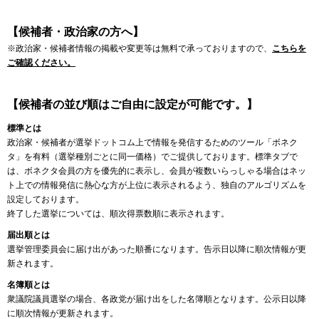
【候補者・政治家の方へ】
※政治家・候補者情報の掲載や変更等は無料で承っておりますので、
こちらを
ご確認ください。
【候補者の並び順はご自由に設定が可能です。】
標準とは
政治家・候補者が選挙ドットコム上で情報を発信するためのツール「ボネク
タ」を有料（選挙種別ごとに同一価格）でご提供しております。標準タブで
は、ボネクタ会員の方を優先的に表示し、会員が複数いらっしゃる場合はネッ
ト上での情報発信に熱心な方が上位に表示されるよう、独自のアルゴリズムを
設定しております。
終了した選挙については、順次得票数順に表示されます。
届出順とは
選挙管理委員会に届け出があった順番になります。告示日以降に順次情報が更
新されます。
名簿順とは
衆議院議員選挙の場合、各政党が届け出をした名簿順となります。公示日以降
に順次情報が更新されます。