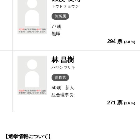
トウド チョウジ
無所属
77歳
無職
294 票
(2.8 %)
林 昌樹
ハヤシ マサキ
参政党
50歳
新人
組合理事長
271 票
(2.6 %)
【選挙情報について】