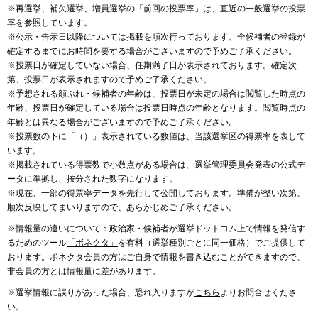
※再選挙、補欠選挙、増員選挙の「前回の投票率」は、直近の一般選挙の投票
率を参照しています。
※公示・告示日以降については掲載を順次行っております。全候補者の登録が
確定するまでにお時間を要する場合がございますので予めご了承ください。
※投票日が確定していない場合、任期満了日が表示されております。確定次
第、投票日が表示されますので予めご了承ください。
※予想される顔ぶれ・候補者の年齢は、投票日が未定の場合は閲覧した時点の
年齢、投票日が確定している場合は投票日時点の年齢となります。閲覧時点の
年齢とは異なる場合がございますので予めご了承ください。
※投票数の下に「（）」表示されている数値は、当該選挙区の得票率を表して
います。
※掲載されている得票数で小数点がある場合は、選挙管理委員会発表の公式デ
ータに準拠し、按分された数字になります。
※現在、一部の得票率データを先行して公開しております。準備が整い次第、
順次反映してまいりますので、あらかじめご了承ください。
※情報量の違いについて：政治家・候補者が選挙ドットコム上で情報を発信す
るためのツール
「ボネクタ」
を有料（選挙種別ごとに同一価格）でご提供して
おります。ボネクタ会員の方はご自身で情報を書き込むことができますので、
非会員の方とは情報量に差があります。
※選挙情報に誤りがあった場合、恐れ入りますが
こちら
よりお問合せくださ
い。