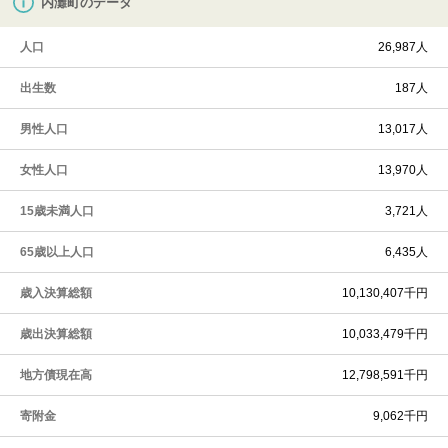
内灘町のデータ
人口
26,987人
出生数
187人
男性人口
13,017人
女性人口
13,970人
15歳未満人口
3,721人
65歳以上人口
6,435人
歳入決算総額
10,130,407千円
歳出決算総額
10,033,479千円
地方債現在高
12,798,591千円
寄附金
9,062千円