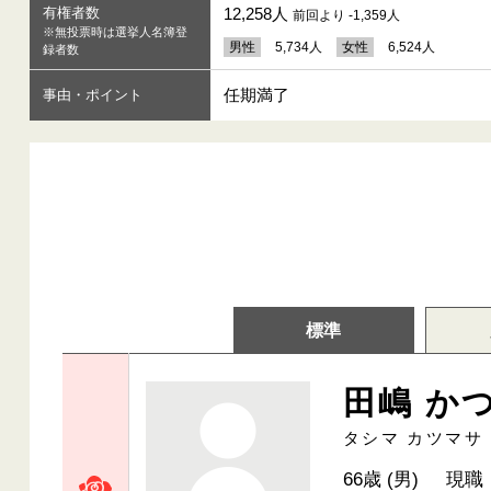
有権者数
12,258人
前回より -1,359人
※無投票時は選挙人名簿登
男性
5,734人
女性
6,524人
録者数
任期満了
事由・ポイント
標準
田嶋 か
タシマ カツマサ
66歳 (男)
現職