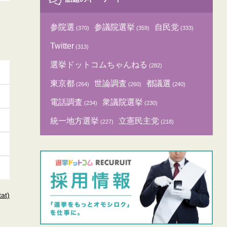
参院選
参議院選挙
自民党
(370)
(359)
(333)
Twitter
(313)
選挙ドットコムちゃんねる
(282)
東京都
世論調査
都議選
(264)
(260)
(240)
電話調査
衆議院選挙
(234)
(230)
統一地方選挙
立憲民主党
(227)
(218)
t)