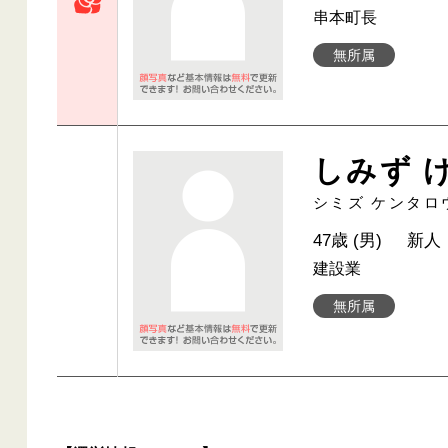
串本町長
無所属
しみず 
シミズ ケンタロ
47歳 (男)
新人
建設業
無所属