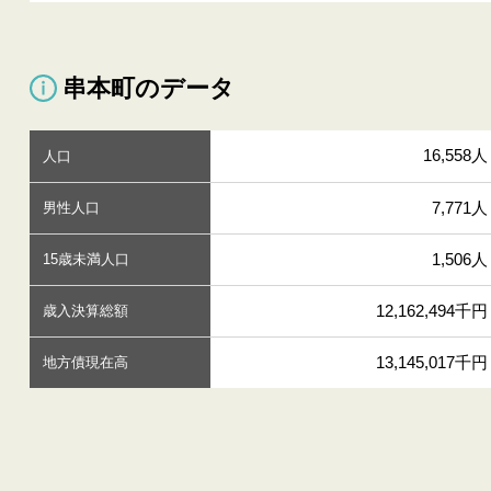
串本町のデータ
16,558人
人口
7,771人
男性人口
1,506人
15歳未満人口
12,162,494千円
歳入決算総額
13,145,017千円
地方債現在高