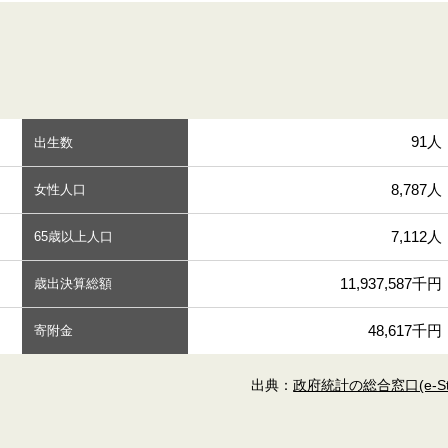
91人
出生数
8,787人
女性人口
7,112人
65歳以上人口
11,937,587千円
歳出決算総額
48,617千円
寄附金
出典：
政府統計の総合窓口(e-Sta