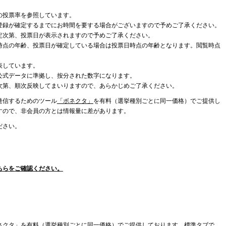
の投票率を参照しています。
登録が確定するまでにお時間を要する場合がございますので予めご了承ください。
定次第、投票日が表示されますので予めご了承ください。
時点の年齢、投票日が確定している場合は投票日時点の年齢となります。閲覧時点
表しています。
公式データに準拠し、按分された数字になります。
次第、順次反映してまいりますので、あらかじめご了承ください。
発信するためのツール
「ボネクタ」
を有料（選挙種別ごとに同一価格）でご提供し
すので、非会員の方とは情報量に差があります。
ださい。
ちらをご確認ください。
ネクタ」を有料（選挙種別ごとに同一価格）でご提供しております。標準タブで