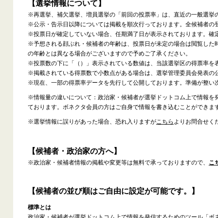
【選挙情報について】
※再選挙、補欠選挙、増員選挙の「前回の投票率」は、直近の一般選挙
※公示・告示日以降については掲載を順次行っております。全候補者の
※投票日が確定していない場合、任期満了日が表示されております。確
※予想される顔ぶれ・候補者の年齢は、投票日が未定の場合は閲覧した
の年齢とは異なる場合がございますので予めご了承ください。
※投票数の下に「（）」表示されている数値は、当該選挙区の得票率を
※掲載されている得票数で小数点がある場合は、選挙管理委員会発表の
※現在、一部の得票率データを先行して公開しております。準備が整い
※情報量の違いについて：政治家・候補者が選挙ドットコム上で情報を
ております。ボネクタ会員の方はご自身で情報を書き込むことができま
※選挙情報に誤りがあった場合、恐れ入りますが
こちら
よりお問合せく
【候補者・政治家の方へ】
※政治家・候補者情報の掲載や変更等は無料で承っておりますので、
こ
【候補者の並び順はご自由に設定が可能です。】
標準とは
政治家・候補者が選挙ドットコム上で情報を発信するためのツール「ボ