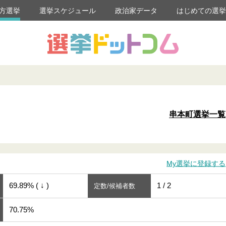
方選挙
選挙スケジュール
政治家データ
はじめての選
串本町選挙一覧
My選挙に登録する
69.89% ( ↓ )
1 / 2
定数/候補者数
70.75%