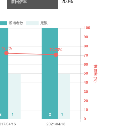
200%
前回倍率