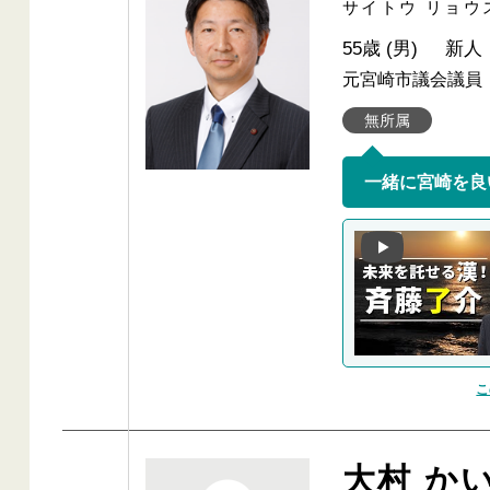
サイトウ リョウ
55歳 (男)
新人
元宮崎市議会議員
無所属
こ
大村 か