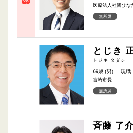
医療法人社団ひな
無所属
とじき 
トジキ タダシ
69歳 (男)
現職
宮崎市長
無所属
斉藤 了