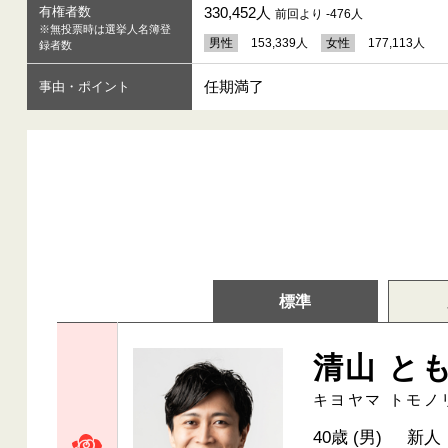
有権者数
330,452人
前回より -476人
※無投票時は選挙人名簿登
男性
153,339人
女性
177,113人
録者数
任期満了
事由・ポイント
標準
清山 と
キヨヤマ トモノ
40歳 (男)
新人