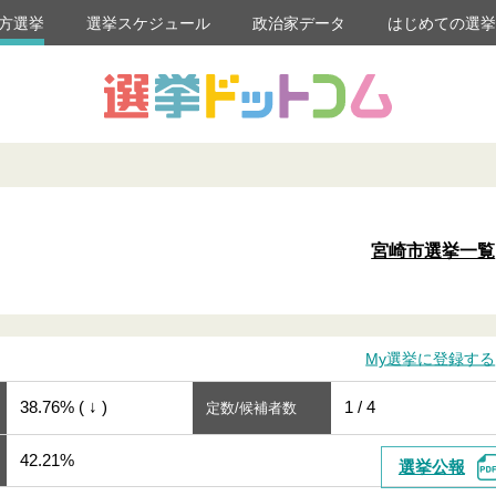
方選挙
選挙スケジュール
政治家データ
はじめての選
宮崎市選挙一覧
My選挙に登録する
38.76% ( ↓ )
1 / 4
定数/候補者数
42.21%
選挙公報