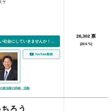
スケ
26,302 票
一緒に宮崎を良い社会にしていきませんか！ 「斉藤...
(20.6 %)
YouTube動画
の政治家の詳細・活動
いちろう