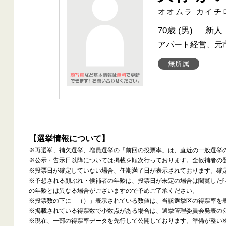
オオムラ カイチ
70歳 (男)
新人
アパート経営、元
無所属
【選挙情報について】
※再選挙、補欠選挙、増員選挙の「前回の投票率」は、直近の一般選挙
※公示・告示日以降については掲載を順次行っております。全候補者の
※投票日が確定していない場合、任期満了日が表示されております。確
※予想される顔ぶれ・候補者の年齢は、投票日が未定の場合は閲覧した
の年齢とは異なる場合がございますので予めご了承ください。
※投票数の下に「（）」表示されている数値は、当該選挙区の得票率を
※掲載されている得票数で小数点がある場合は、選挙管理委員会発表の
※現在、一部の得票率データを先行して公開しております。準備が整い