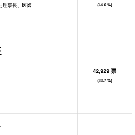
た理事長、医師
(44.6 %)
正
42,929 票
(33.7 %)
介