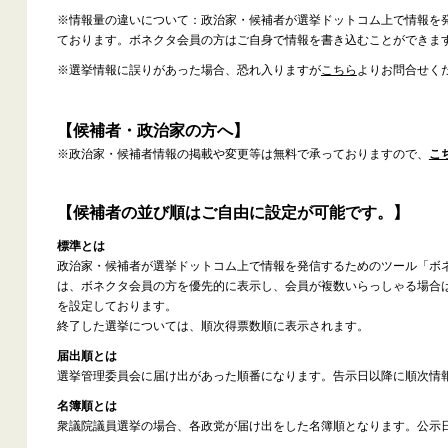
※情報量の違いについて：政治家・候補者が選挙ドットコム上で情報を
ております。ボネクタ会員の方はご自身で情報を書き込むことができま
※選挙情報に誤りがあった場合、恐れ入りますが
こちら
よりお問合せく
【候補者・政治家の方へ】
※政治家・候補者情報の掲載や変更等は無料で承っておりますので、
こ
【候補者の並び順はご自由に設定が可能です。】
標準とは
政治家・候補者が選挙ドットコム上で情報を発信するためのツール「ボ
は、ボネクタ会員の方を優先的に表示し、会員が複数いらっしゃる場合
を設定しております。
終了した選挙については、順次得票数順に表示されます。
届出順とは
選挙管理委員会に届け出があった順番になります。告示日以降に順次情
名簿順とは
衆議院議員選挙の場合、各政党が届け出をした名簿順となります。公示