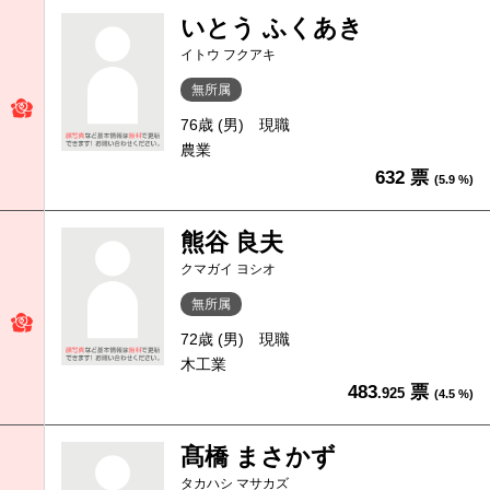
いとう ふくあき
イトウ フクアキ
無所属
76歳 (男)
現職
農業
632 票
(5.9 %)
熊谷 良夫
クマガイ ヨシオ
無所属
72歳 (男)
現職
木工業
483
票
.925
(4.5 %)
髙橋 まさかず
タカハシ マサカズ