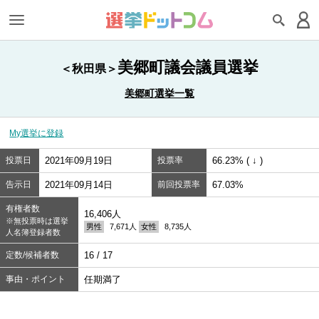
美郷町議会議員選挙
＜秋田県＞
美郷町選挙一覧
My選挙に登録
投票日
2021年09月19日
投票率
66.23% ( ↓ )
告示日
2021年09月14日
前回投票率
67.03%
有権者数
16,406人
※無投票時は選挙
男性
7,671人
女性
8,735人
人名簿登録者数
定数/候補者数
16 / 17
事由・ポイント
任期満了