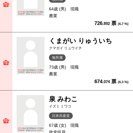
64歳 (男)
現職
農業
726
票
.892
(6.7 %)
くまがい りゅういち
クマガイ リュウイチ
無所属
73歳 (男)
現職
農業
674
票
.074
(6.3 %)
泉 みわこ
イズミ ミワコ
日本共産党
67歳 (女)
現職
政党役員