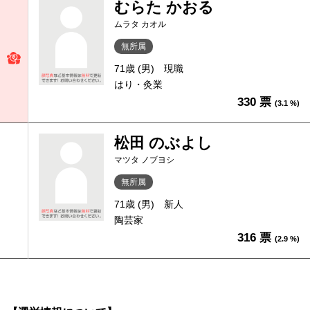
むらた かおる
ムラタ カオル
無所属
71歳 (男)
現職
はり・灸業
330 票
(3.1 %)
松田 のぶよし
マツタ ノブヨシ
無所属
71歳 (男)
新人
陶芸家
316 票
(2.9 %)