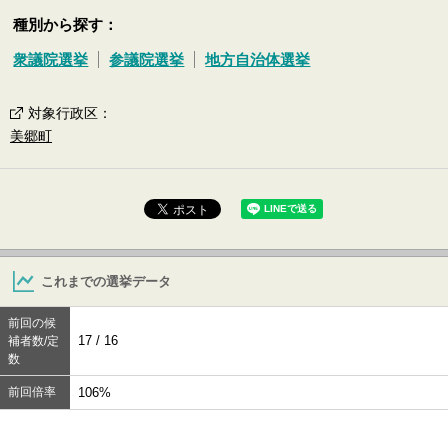
種別から探す：
衆議院選挙
参議院選挙
地方自治体選挙
対象行政区
：
美郷町
これまでの選挙データ
前回の候
17 / 16
補者数/定
数
前回倍率
106%