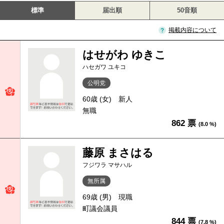
標準
届出順
50音順
掲載内容について
はせがわ ゆきこ
ハセガワ ユキコ
公明党
60歳 (女)
新人
無職
862 票
(8.0 %)
藤原 まさはる
フジワラ マサハル
無所属
69歳 (男)
現職
町議会議員
844 票
(7.8 %)