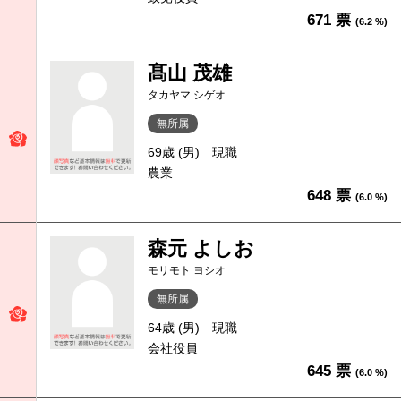
671 票
(6.2 %)
髙山 茂雄
タカヤマ シゲオ
無所属
69歳 (男)
現職
農業
648 票
(6.0 %)
森元 よしお
モリモト ヨシオ
無所属
64歳 (男)
現職
会社役員
645 票
(6.0 %)