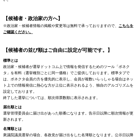
【候補者・政治家の方へ】
※政治家・候補者情報の掲載や変更等は無料で承っておりますので、
こちらを
ご確認ください。
【候補者の並び順はご自由に設定が可能です。】
標準とは
政治家・候補者が選挙ドットコム上で情報を発信するためのツール「ボネク
タ」を有料（選挙種別ごとに同一価格）でご提供しております。標準タブで
は、ボネクタ会員の方を優先的に表示し、会員が複数いらっしゃる場合はネッ
ト上での情報発信に熱心な方が上位に表示されるよう、独自のアルゴリズムを
設定しております。
終了した選挙については、順次得票数順に表示されます。
届出順とは
選挙管理委員会に届け出があった順番になります。告示日以降に順次情報が更
新されます。
名簿順とは
衆議院議員選挙の場合、各政党が届け出をした名簿順となります。公示日以降