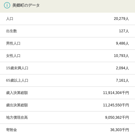
美郷町のデータ
人口
20,279人
出生数
127人
男性人口
9,486人
女性人口
10,793人
15歳未満人口
2,094人
65歳以上人口
7,161人
歳入決算総額
11,914,304千円
歳出決算総額
11,245,550千円
地方債現在高
9,050,362千円
寄附金
36,303千円