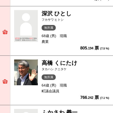
深沢 ひとし
フカサワ ヒトシ
無所属
68歳 (男)
現職
農業
805
票
.194
(7.5 %)
高橋 くにたけ
タカハシ クニタケ
無所属
64歳 (男)
現職
町議会議員
766
票
.242
(7.1 %)
ふかさわ 義一