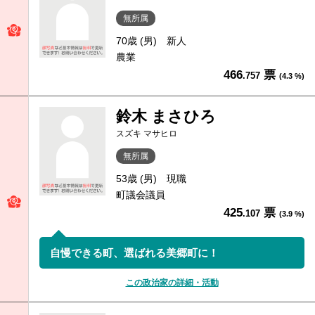
無所属
70歳 (男)
新人
農業
466
票
.757
(4.3 %)
鈴木 まさひろ
スズキ マサヒロ
無所属
53歳 (男)
現職
町議会議員
425
票
.107
(3.9 %)
自慢できる町、選ばれる美郷町に！
この政治家の詳細・活動