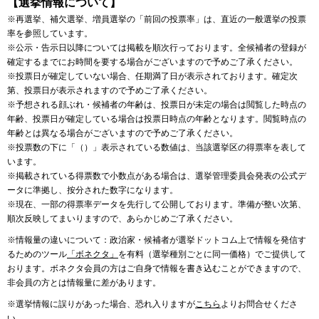
【選挙情報について】
※再選挙、補欠選挙、増員選挙の「前回の投票率」は、直近の一般選挙の投票
率を参照しています。
※公示・告示日以降については掲載を順次行っております。全候補者の登録が
確定するまでにお時間を要する場合がございますので予めご了承ください。
※投票日が確定していない場合、任期満了日が表示されております。確定次
第、投票日が表示されますので予めご了承ください。
※予想される顔ぶれ・候補者の年齢は、投票日が未定の場合は閲覧した時点の
年齢、投票日が確定している場合は投票日時点の年齢となります。閲覧時点の
年齢とは異なる場合がございますので予めご了承ください。
※投票数の下に「（）」表示されている数値は、当該選挙区の得票率を表して
います。
※掲載されている得票数で小数点がある場合は、選挙管理委員会発表の公式デ
ータに準拠し、按分された数字になります。
※現在、一部の得票率データを先行して公開しております。準備が整い次第、
順次反映してまいりますので、あらかじめご了承ください。
※情報量の違いについて：政治家・候補者が選挙ドットコム上で情報を発信す
るためのツール
「ボネクタ」
を有料（選挙種別ごとに同一価格）でご提供して
おります。ボネクタ会員の方はご自身で情報を書き込むことができますので、
非会員の方とは情報量に差があります。
※選挙情報に誤りがあった場合、恐れ入りますが
こちら
よりお問合せくださ
い。