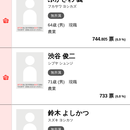
フカサワ ヨシカズ
無所属
64歳 (男)
現職
農業
744
票
.805
(6.9 %)
渋谷 俊二
シブヤ シュンジ
無所属
71歳 (男)
現職
農業
733 票
(6.8 %)
鈴木 よしかつ
スズキ ヨシカツ
無所属