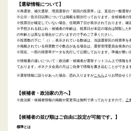
【選挙情報について】
※再選挙、補欠選挙、増員選挙の「前回の投票率」は、直近の一般選挙
※公示・告示日以降については掲載を順次行っております。全候補者の
※投票日が確定していない場合、任期満了日が表示されております。確
※予想される顔ぶれ・候補者の年齢は、投票日が未定の場合は閲覧した
の年齢とは異なる場合がございますので予めご了承ください。
※投票数の下に「（）」表示されている数値は、当該選挙区の得票率を
※掲載されている得票数で小数点がある場合は、選挙管理委員会発表の
※現在、一部の得票率データを先行して公開しております。準備が整い
※情報量の違いについて：政治家・候補者が選挙ドットコム上で情報を
ております。ボネクタ会員の方はご自身で情報を書き込むことができま
※選挙情報に誤りがあった場合、恐れ入りますが
こちら
よりお問合せく
【候補者・政治家の方へ】
※政治家・候補者情報の掲載や変更等は無料で承っておりますので、
こ
【候補者の並び順はご自由に設定が可能です。】
標準とは