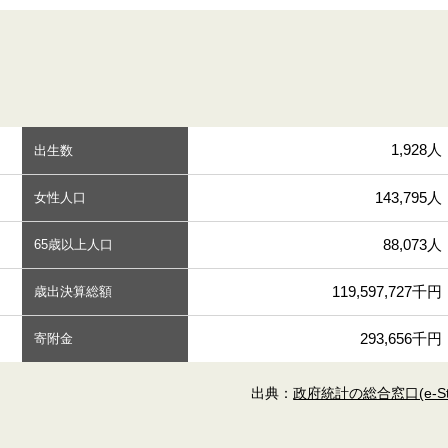
1,928人
出生数
143,795人
女性人口
88,073人
65歳以上人口
119,597,727千円
歳出決算総額
293,656千円
寄附金
出典：
政府統計の総合窓口(e-Sta