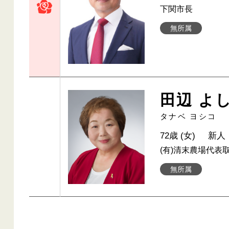
下関市長
無所属
田辺 よ
タナベ ヨシコ
72歳 (女)
新人
(有)清末農場代表
無所属