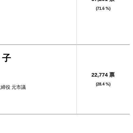
(71.6 %)
し子
22,774 票
(28.4 %)
取締役 元市議