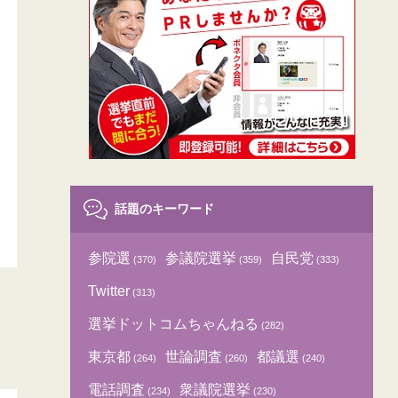
話題のキーワード
参院選
参議院選挙
自民党
(370)
(359)
(333)
Twitter
(313)
選挙ドットコムちゃんねる
(282)
東京都
世論調査
都議選
(264)
(260)
(240)
電話調査
衆議院選挙
(234)
(230)