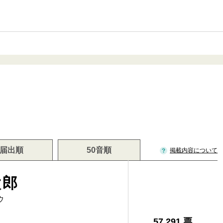
届出順
50音順
掲載内容について
太郎
ウ
57,291 票