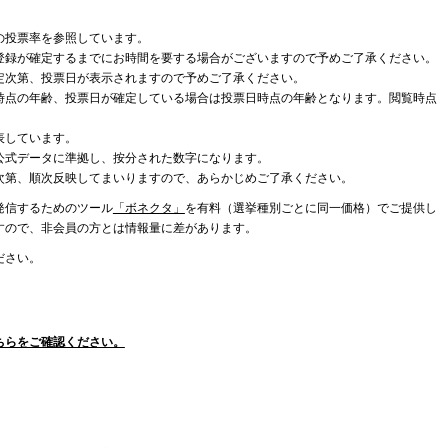
の投票率を参照しています。
登録が確定するまでにお時間を要する場合がございますので予めご了承ください。
定次第、投票日が表示されますので予めご了承ください。
時点の年齢、投票日が確定している場合は投票日時点の年齢となります。閲覧時点
表しています。
公式データに準拠し、按分された数字になります。
次第、順次反映してまいりますので、あらかじめご了承ください。
発信するためのツール
「ボネクタ」
を有料（選挙種別ごとに同一価格）でご提供し
すので、非会員の方とは情報量に差があります。
ださい。
ちらをご確認ください。