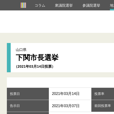
コラム
衆議院選挙
参議院選挙
地
山口県
下関市長選挙
（2021年03月14日投票）
2021年03月14日
投票日
投票率
2021年03月07日
告示日
前回投票率