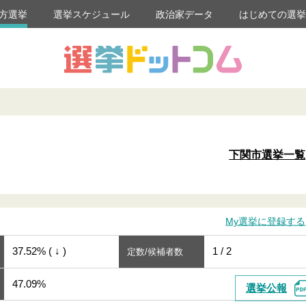
方選挙
選挙スケジュール
政治家データ
はじめての選
下関市選挙一覧
My選挙に登録する
37.52% ( ↓ )
1 / 2
定数/候補者数
47.09%
選挙公報