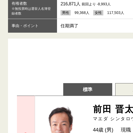
有権者数
216,871人
前回より -8,993人
※無投票時は選挙人名簿登
男性
99,368人
女性
117,503人
録者数
任期満了
事由・ポイント
標準
前田 晋
マエダ シンタロ
44歳 (男)
現職