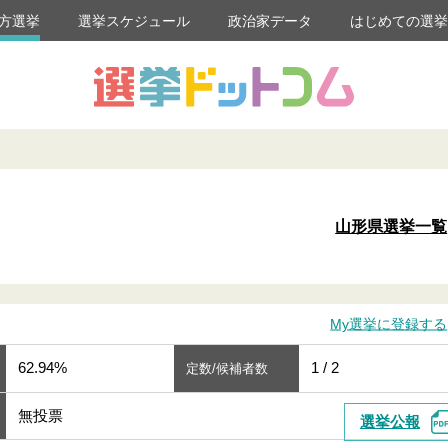
方選挙
選挙スケジュール
政治家データ
はじめての選
山形県選挙一覧
My選挙に登録する
62.94%
1 / 2
定数/候補者数
無投票
選挙公報