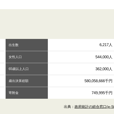
6,217人
出生数
544,000人
女性人口
362,000人
65歳以上人口
580,058,666千円
歳出決算総額
749,995千円
寄附金
出典：
政府統計の総合窓口(e-Sta