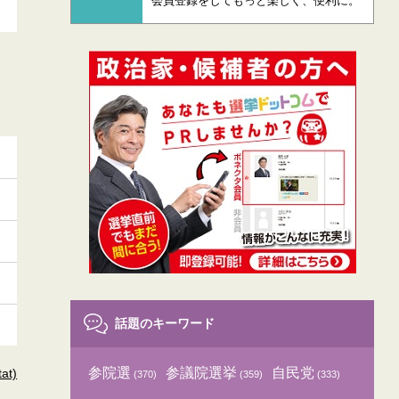
会員登録をしてもっと楽しく、便利に。
話題のキーワード
参院選
参議院選挙
自民党
t)
(370)
(359)
(333)