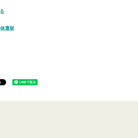
る
治体選挙