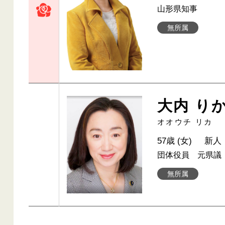
山形県知事
無所属
大内 り
オオウチ リカ
57歳 (女)
新人
団体役員 元県議
無所属