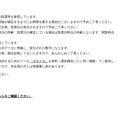
の投票率を参照しています。
登録が確定するまでにお時間を要する場合がございますので予めご了承ください。
定次第、投票日が表示されますので予めご了承ください。
時点の年齢、投票日が確定している場合は投票日時点の年齢となります。閲覧時点
表しています。
公式データに準拠し、按分された数字になります。
次第、順次反映してまいりますので、あらかじめご了承ください。
発信するためのツール
「ボネクタ」
を有料（選挙種別ごとに同一価格）でご提供し
すので、非会員の方とは情報量に差があります。
ださい。
ちらをご確認ください。