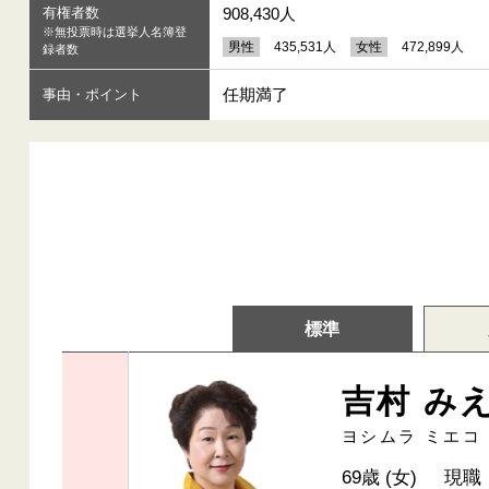
有権者数
908,430人
※無投票時は選挙人名簿登
男性
435,531人
女性
472,899人
録者数
任期満了
事由・ポイント
標準
吉村 み
ヨシムラ ミエコ
69歳 (女)
現職