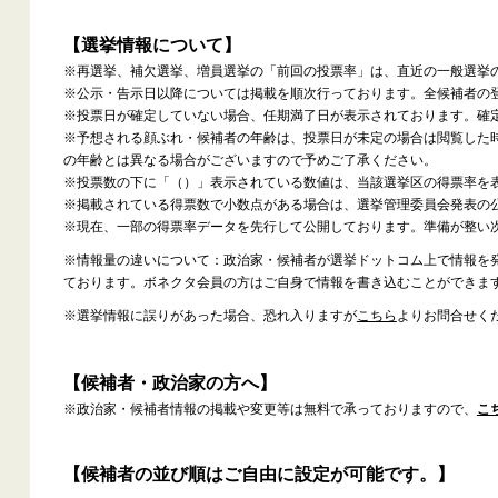
【選挙情報について】
※再選挙、補欠選挙、増員選挙の「前回の投票率」は、直近の一般選挙
※公示・告示日以降については掲載を順次行っております。全候補者の
※投票日が確定していない場合、任期満了日が表示されております。確
※予想される顔ぶれ・候補者の年齢は、投票日が未定の場合は閲覧した
の年齢とは異なる場合がございますので予めご了承ください。
※投票数の下に「（）」表示されている数値は、当該選挙区の得票率を
※掲載されている得票数で小数点がある場合は、選挙管理委員会発表の
※現在、一部の得票率データを先行して公開しております。準備が整い
※情報量の違いについて：政治家・候補者が選挙ドットコム上で情報を
ております。ボネクタ会員の方はご自身で情報を書き込むことができま
※選挙情報に誤りがあった場合、恐れ入りますが
こちら
よりお問合せく
【候補者・政治家の方へ】
※政治家・候補者情報の掲載や変更等は無料で承っておりますので、
こ
【候補者の並び順はご自由に設定が可能です。】