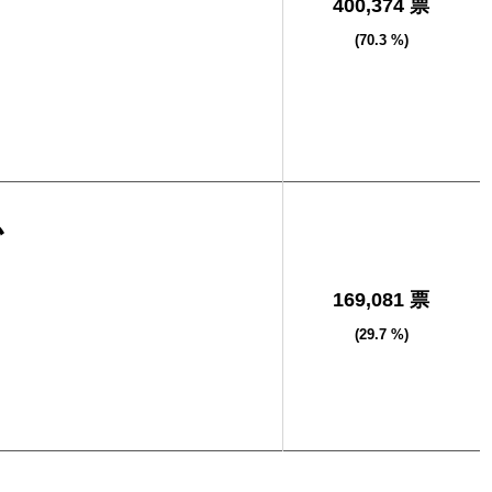
400,374 票
(70.3 %)
か
169,081 票
(29.7 %)