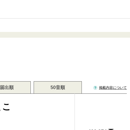
届出順
50音順
掲載内容について
えこ