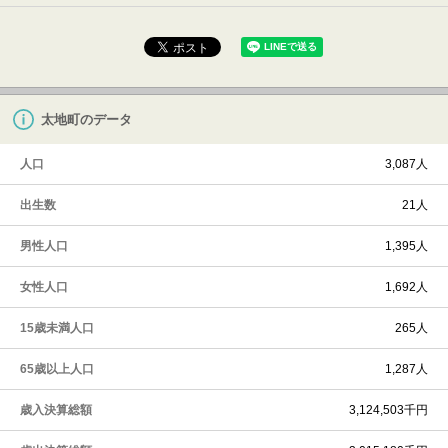
太地町のデータ
人口
3,087人
出生数
21人
男性人口
1,395人
女性人口
1,692人
15歳未満人口
265人
65歳以上人口
1,287人
歳入決算総額
3,124,503千円