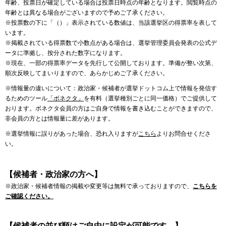
年齢、投票日が確定している場合は投票日時点の年齢となります。閲覧時点の
年齢とは異なる場合がございますので予めご了承ください。
※投票数の下に「（）」表示されている数値は、当該選挙区の得票率を表して
います。
※掲載されている得票数で小数点がある場合は、選挙管理委員会発表の公式デ
ータに準拠し、按分された数字になります。
※現在、一部の得票率データを先行して公開しております。準備が整い次第、
順次反映してまいりますので、あらかじめご了承ください。
※情報量の違いについて：政治家・候補者が選挙ドットコム上で情報を発信す
るためのツール
「ボネクタ」
を有料（選挙種別ごとに同一価格）でご提供して
おります。ボネクタ会員の方はご自身で情報を書き込むことができますので、
非会員の方とは情報量に差があります。
※選挙情報に誤りがあった場合、恐れ入りますが
こちら
よりお問合せくださ
い。
【候補者・政治家の方へ】
※政治家・候補者情報の掲載や変更等は無料で承っておりますので、
こちらを
ご確認ください。
【候補者の並び順はご自由に設定が可能です。】