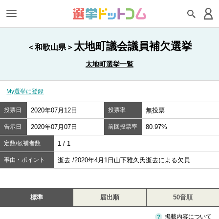
太地町議会議員補欠選挙
＜和歌山県＞
太地町選挙一覧
My選挙に登録
投票日
2020年07月12日
投票率
無投票
告示日
2020年07月07日
前回投票率
80.97%
定数/候補者数
1 / 1
事由・ポイント
逝去 /2020年4月1日山下雅久氏逝去による欠員
標準
届出順
50音順
掲載内容について