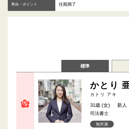
任期満了
事由・ポイント
標準
かとり 
カトリ アキ
31歳 (女)
新人
司法書士
無所属