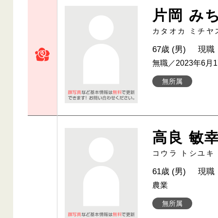
片岡 み
カタオカ ミチヤ
67歳 (男)
現職
無職／2023年6月
無所属
高良 敏
コウラ トシユキ
61歳 (男)
現職
農業
無所属