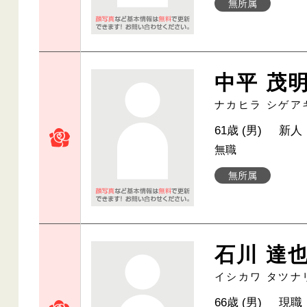
無所属
中平 茂
ナカヒラ シゲア
61歳 (男)
新人
無職
無所属
石川 達
イシカワ タツナ
66歳 (男)
現職