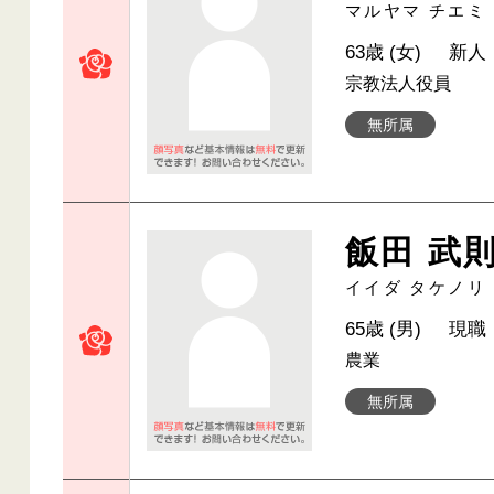
マルヤマ チエミ
63歳 (女)
新人
宗教法人役員
無所属
飯田 武
イイダ タケノリ
65歳 (男)
現職
農業
無所属