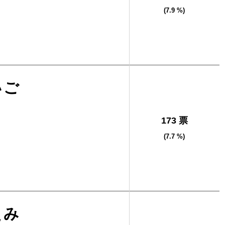
(7.9 %)
いご
173 票
(7.7 %)
えみ