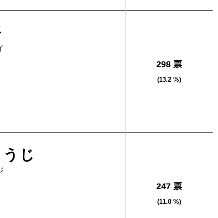
平
イ
298 票
(13.2 %)
ゅうじ
ジ
247 票
(11.0 %)