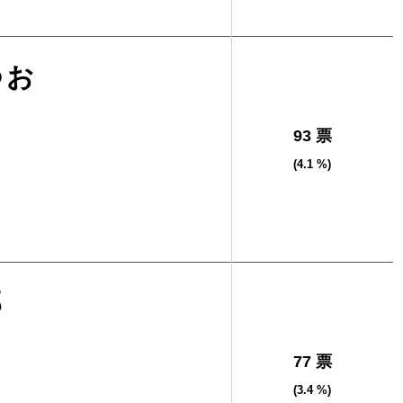
つお
93 票
(4.1 %)
郎
77 票
(3.4 %)