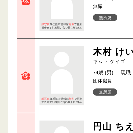
無職
無所属
木村 け
キムラ ケイゴ
74歳 (男)
現職
団体職員
無所属
円山 ち