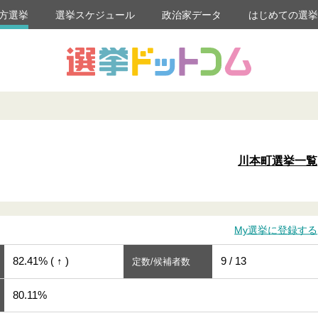
方選挙
選挙スケジュール
政治家データ
はじめての選
川本町選挙一覧
My選挙に登録する
82.41% ( ↑ )
9 / 13
定数/候補者数
80.11%