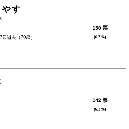
ちやす
ス
150 票
17日逝去（70歳）
(6.7 %)
幸
142 票
(6.3 %)