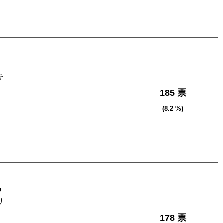
明
キ
185 票
(8.2 %)
也
リ
178 票