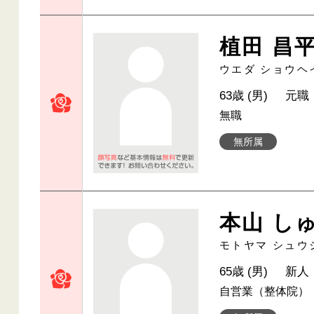
植田 昌
ウエダ ショウヘ
63歳 (男)
元職
無職
無所属
本山 し
モトヤマ シュウ
65歳 (男)
新人
自営業（整体院）