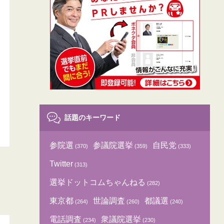
話題のキーワード
参院選
参議院選挙
自民党
(370)
(359)
(333)
Twitter
(313)
選挙ドットコムちゃんねる
(282)
東京都
世論調査
都議選
(264)
(260)
(240)
電話調査
衆議院選挙
(234)
(230)