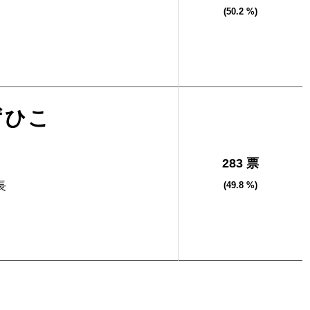
(50.2 %)
ずひこ
283 票
長
(49.8 %)