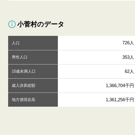
小菅村のデータ
726人
人口
353人
男性人口
62人
15歳未満人口
1,366,704千円
歳入決算総額
1,361,256千円
地方債現在高