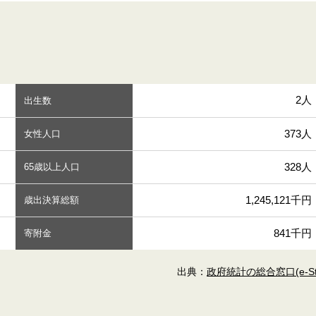
2人
出生数
373人
女性人口
328人
65歳以上人口
1,245,121千円
歳出決算総額
841千円
寄附金
出典：
政府統計の総合窓口(e-Sta