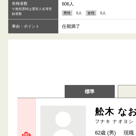
有権者数
606人
※無投票時は選挙人名簿登
男性
0人
女性
0人
録者数
任期満了
事由・ポイント
標準
舩木 な
フナキ ナオヨシ
62歳 (男)
現職