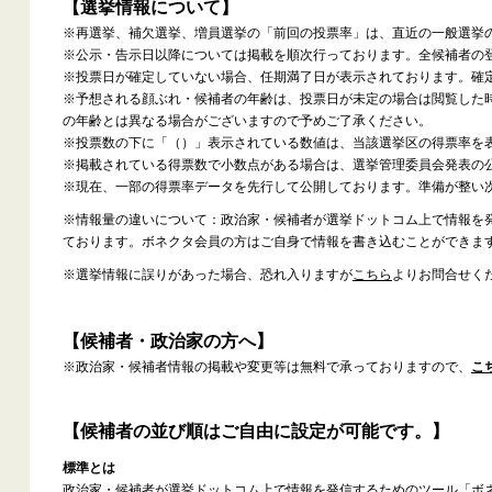
【選挙情報について】
※再選挙、補欠選挙、増員選挙の「前回の投票率」は、直近の一般選挙
※公示・告示日以降については掲載を順次行っております。全候補者の
※投票日が確定していない場合、任期満了日が表示されております。確
※予想される顔ぶれ・候補者の年齢は、投票日が未定の場合は閲覧した
の年齢とは異なる場合がございますので予めご了承ください。
※投票数の下に「（）」表示されている数値は、当該選挙区の得票率を
※掲載されている得票数で小数点がある場合は、選挙管理委員会発表の
※現在、一部の得票率データを先行して公開しております。準備が整い
※情報量の違いについて：政治家・候補者が選挙ドットコム上で情報を
ております。ボネクタ会員の方はご自身で情報を書き込むことができま
※選挙情報に誤りがあった場合、恐れ入りますが
こちら
よりお問合せく
【候補者・政治家の方へ】
※政治家・候補者情報の掲載や変更等は無料で承っておりますので、
こ
【候補者の並び順はご自由に設定が可能です。】
標準とは
政治家・候補者が選挙ドットコム上で情報を発信するためのツール「ボ