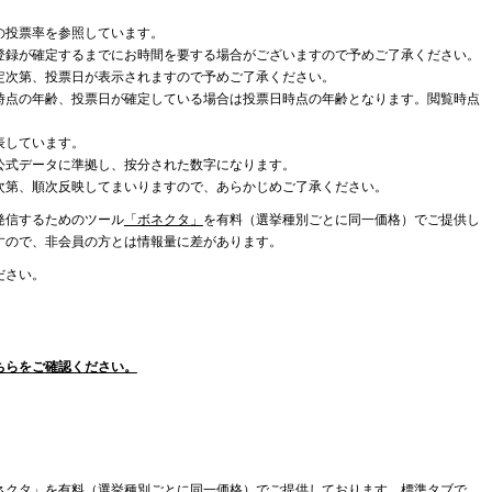
の投票率を参照しています。
登録が確定するまでにお時間を要する場合がございますので予めご了承ください。
定次第、投票日が表示されますので予めご了承ください。
時点の年齢、投票日が確定している場合は投票日時点の年齢となります。閲覧時点
表しています。
公式データに準拠し、按分された数字になります。
次第、順次反映してまいりますので、あらかじめご了承ください。
発信するためのツール
「ボネクタ」
を有料（選挙種別ごとに同一価格）でご提供し
すので、非会員の方とは情報量に差があります。
ださい。
ちらをご確認ください。
ネクタ」を有料（選挙種別ごとに同一価格）でご提供しております。標準タブで