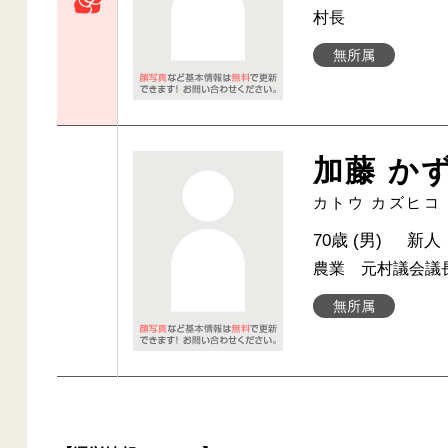
村長
無所属
加藤 か
カトウ カズヒコ
70歳 (男)
新人
農業 元村議会議
無所属