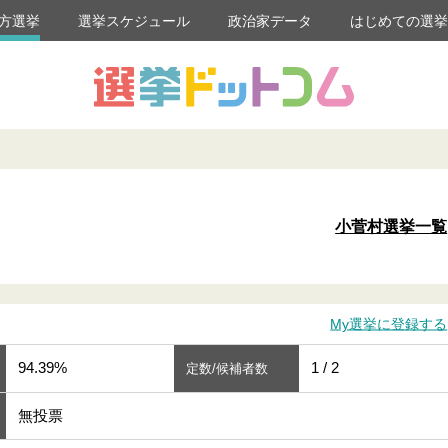
方選挙
選挙スケジュール
政治家データ
はじめての選
小菅村選挙一覧
My選挙に登録する
94.39%
1 / 2
定数/候補者数
無投票