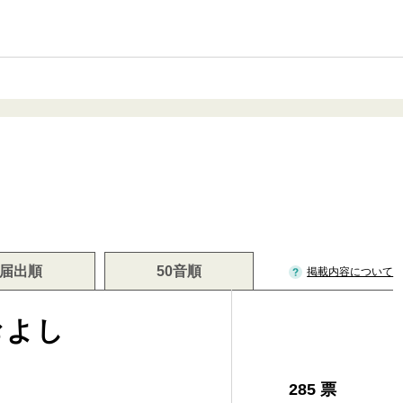
届出順
50音順
掲載内容について
およし
285 票