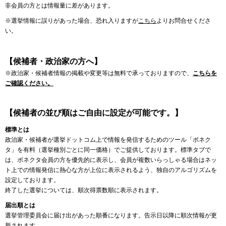
非会員の方とは情報量に差があります。
※選挙情報に誤りがあった場合、恐れ入りますが
こちら
よりお問合せくださ
い。
【候補者・政治家の方へ】
※政治家・候補者情報の掲載や変更等は無料で承っておりますので、
こちらを
ご確認ください。
【候補者の並び順はご自由に設定が可能です。】
標準とは
政治家・候補者が選挙ドットコム上で情報を発信するためのツール「ボネク
タ」を有料（選挙種別ごとに同一価格）でご提供しております。標準タブで
は、ボネクタ会員の方を優先的に表示し、会員が複数いらっしゃる場合はネッ
ト上での情報発信に熱心な方が上位に表示されるよう、独自のアルゴリズムを
設定しております。
終了した選挙については、順次得票数順に表示されます。
届出順とは
選挙管理委員会に届け出があった順番になります。告示日以降に順次情報が更
新されます。