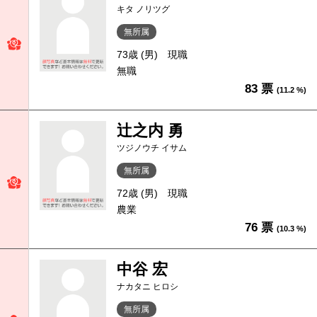
キタ ノリツグ
無所属
73歳 (男)
現職
無職
83 票
(11.2 %)
辻之内 勇
ツジノウチ イサム
無所属
72歳 (男)
現職
農業
76 票
(10.3 %)
中谷 宏
ナカタニ ヒロシ
無所属