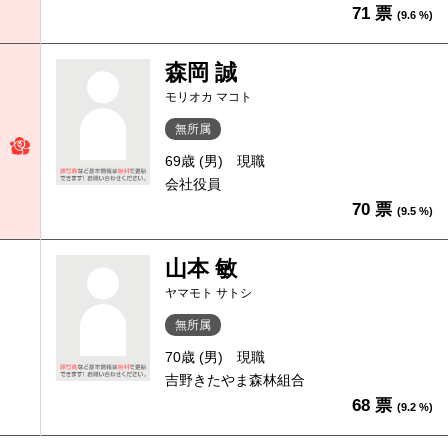
71 票
(9.6 %)
森岡 誠
モリオカ マコト
無所属
69歳 (男)
現職
会社役員
70 票
(9.5 %)
山本 敏
ヤマモト サトシ
無所属
70歳 (男)
現職
吉野きたやま森林組合
68 票
(9.2 %)