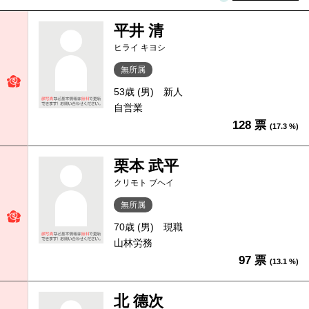
平井 清
ヒライ キヨシ
無所属
53歳 (男)
新人
自営業
128 票
(17.3 %)
栗本 武平
クリモト ブヘイ
無所属
70歳 (男)
現職
山林労務
97 票
(13.1 %)
北 德次