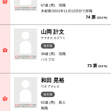
67歳 (男)
現職
木材業/2021年11月12日付で辞職
74 票
(10.0 %)
山岡 計文
ヤマオカ カズフミ
無所属
38歳 (男)
現職
バスプロ
73 票
(9.9 %)
和田 晃裕
ワダ アキヒロ
無所属
62歳 (男)
新人
無職