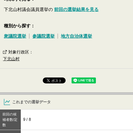
下北山村議会議員選挙の
前回の選挙結果を見る
種別から探す：
衆議院選挙
参議院選挙
地方自治体選挙
対象行政区
：
下北山村
これまでの選挙データ
前回の候
9 / 8
補者数/定
数