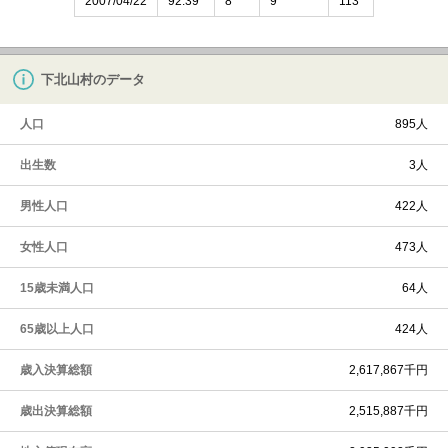
2007/04/22
92.39
8
9
113
下北山村のデータ
人口
895人
出生数
3人
男性人口
422人
女性人口
473人
15歳未満人口
64人
65歳以上人口
424人
歳入決算総額
2,617,867千円
歳出決算総額
2,515,887千円