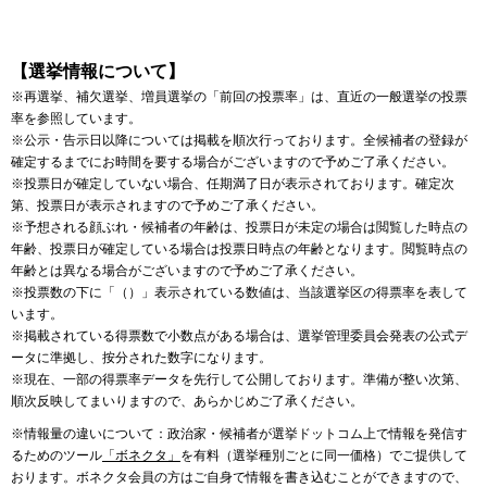
【選挙情報について】
※再選挙、補欠選挙、増員選挙の「前回の投票率」は、直近の一般選挙の投票
率を参照しています。
※公示・告示日以降については掲載を順次行っております。全候補者の登録が
確定するまでにお時間を要する場合がございますので予めご了承ください。
※投票日が確定していない場合、任期満了日が表示されております。確定次
第、投票日が表示されますので予めご了承ください。
※予想される顔ぶれ・候補者の年齢は、投票日が未定の場合は閲覧した時点の
年齢、投票日が確定している場合は投票日時点の年齢となります。閲覧時点の
年齢とは異なる場合がございますので予めご了承ください。
※投票数の下に「（）」表示されている数値は、当該選挙区の得票率を表して
います。
※掲載されている得票数で小数点がある場合は、選挙管理委員会発表の公式デ
ータに準拠し、按分された数字になります。
※現在、一部の得票率データを先行して公開しております。準備が整い次第、
順次反映してまいりますので、あらかじめご了承ください。
※情報量の違いについて：政治家・候補者が選挙ドットコム上で情報を発信す
るためのツール
「ボネクタ」
を有料（選挙種別ごとに同一価格）でご提供して
おります。ボネクタ会員の方はご自身で情報を書き込むことができますので、