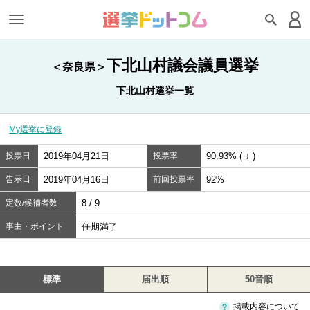
下北山村議会議員選挙
＜奈良県＞
下北山村選挙一覧
My選挙に登録
投票日
2019年04月21日
投票率
90.93% ( ↓ )
告示日
2019年04月16日
前回投票率
92%
定数/候補者数
8 / 9
事由・ポイント
任期満了
標準
届出順
50音順
掲載内容について