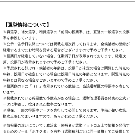
【選挙情報について】
※再選挙、補欠選挙、増員選挙の「前回の投票率」は、直近の一般選挙の投票
率を参照しています。
※公示・告示日以降については掲載を順次行っております。全候補者の登録が
確定するまでにお時間を要する場合がございますので予めご了承ください。
※投票日が確定していない場合、任期満了日が表示されております。確定次
第、投票日が表示されますので予めご了承ください。
※予想される顔ぶれ・候補者の年齢は、投票日が未定の場合は閲覧した時点の
年齢、投票日が確定している場合は投票日時点の年齢となります。閲覧時点の
年齢とは異なる場合がございますので予めご了承ください。
※投票数の下に「（）」表示されている数値は、当該選挙区の得票率を表して
います。
※掲載されている得票数で小数点がある場合は、選挙管理委員会発表の公式デ
ータに準拠し、按分された数字になります。
※現在、一部の得票率データを先行して公開しております。準備が整い次第、
順次反映してまいりますので、あらかじめご了承ください。
※情報量の違いについて：政治家・候補者が選挙ドットコム上で情報を発信す
るためのツール
「ボネクタ」
を有料（選挙種別ごとに同一価格）でご提供して