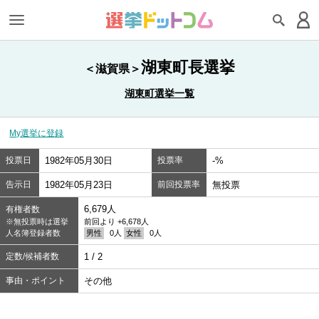
湖東町長選挙
＜滋賀県＞
湖東町選挙一覧
My選挙に登録
投票日
1982年05月30日
投票率
-%
告示日
1982年05月23日
前回投票率
無投票
6,679人
有権者数
※無投票時は選挙
前回より +6,678人
人名簿登録者数
男性
0人
女性
0人
定数/候補者数
1 / 2
事由・ポイント
その他