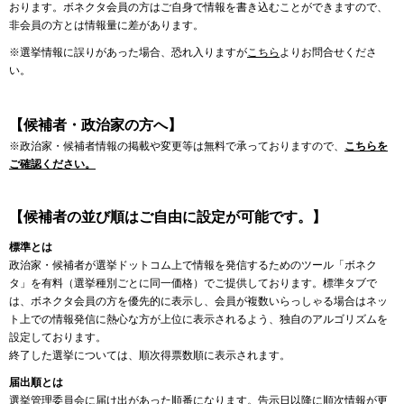
おります。ボネクタ会員の方はご自身で情報を書き込むことができますので、
非会員の方とは情報量に差があります。
※選挙情報に誤りがあった場合、恐れ入りますが
こちら
よりお問合せくださ
い。
【候補者・政治家の方へ】
※政治家・候補者情報の掲載や変更等は無料で承っておりますので、
こちらを
ご確認ください。
【候補者の並び順はご自由に設定が可能です。】
標準とは
政治家・候補者が選挙ドットコム上で情報を発信するためのツール「ボネク
タ」を有料（選挙種別ごとに同一価格）でご提供しております。標準タブで
は、ボネクタ会員の方を優先的に表示し、会員が複数いらっしゃる場合はネッ
ト上での情報発信に熱心な方が上位に表示されるよう、独自のアルゴリズムを
設定しております。
終了した選挙については、順次得票数順に表示されます。
届出順とは
選挙管理委員会に届け出があった順番になります。告示日以降に順次情報が更