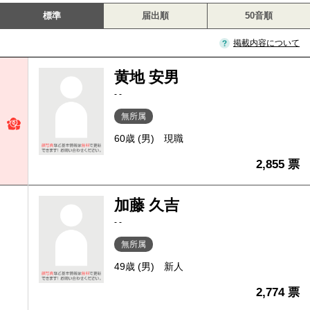
標準
届出順
50音順
掲載内容について
黄地 安男
- -
無所属
60歳 (男)
現職
2,855 票
加藤 久吉
- -
無所属
49歳 (男)
新人
2,774 票