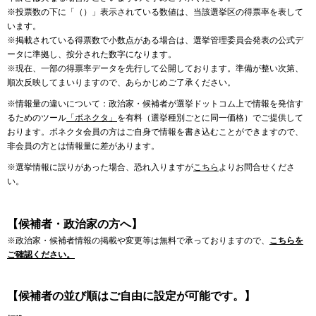
※投票数の下に「（）」表示されている数値は、当該選挙区の得票率を表して
います。
※掲載されている得票数で小数点がある場合は、選挙管理委員会発表の公式デ
ータに準拠し、按分された数字になります。
※現在、一部の得票率データを先行して公開しております。準備が整い次第、
順次反映してまいりますので、あらかじめご了承ください。
※情報量の違いについて：政治家・候補者が選挙ドットコム上で情報を発信す
るためのツール
「ボネクタ」
を有料（選挙種別ごとに同一価格）でご提供して
おります。ボネクタ会員の方はご自身で情報を書き込むことができますので、
非会員の方とは情報量に差があります。
※選挙情報に誤りがあった場合、恐れ入りますが
こちら
よりお問合せくださ
い。
【候補者・政治家の方へ】
※政治家・候補者情報の掲載や変更等は無料で承っておりますので、
こちらを
ご確認ください。
【候補者の並び順はご自由に設定が可能です。】