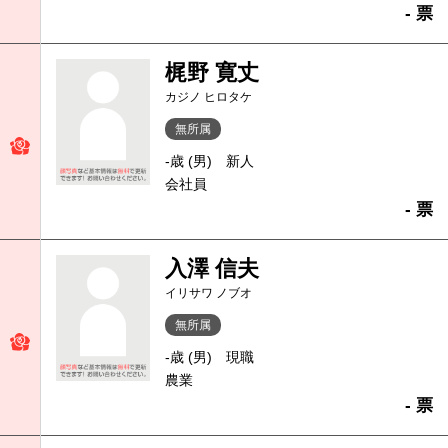
- 票
梶野 寛丈
カジノ ヒロタケ
無所属
-歳 (男)
新人
会社員
- 票
入澤 信夫
イリサワ ノブオ
無所属
-歳 (男)
現職
農業
- 票