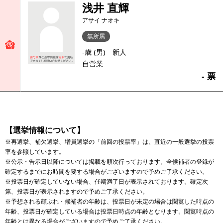
浅井 直輝
アサイ ナオキ
無所属
-歳 (男)
新人
自営業
- 票
【選挙情報について】
※再選挙、補欠選挙、増員選挙の「前回の投票率」は、直近の一般選挙の投票
率を参照しています。
※公示・告示日以降については掲載を順次行っております。全候補者の登録が
確定するまでにお時間を要する場合がございますので予めご了承ください。
※投票日が確定していない場合、任期満了日が表示されております。確定次
第、投票日が表示されますので予めご了承ください。
※予想される顔ぶれ・候補者の年齢は、投票日が未定の場合は閲覧した時点の
年齢、投票日が確定している場合は投票日時点の年齢となります。閲覧時点の
年齢とは異なる場合がございますので予めご了承ください。