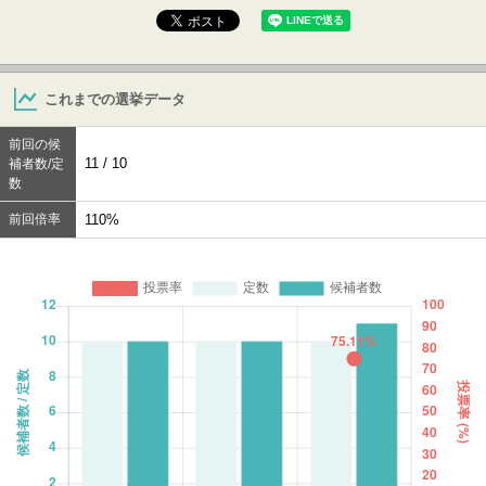
これまでの選挙データ
前回の候
11 / 10
補者数/定
数
前回倍率
110%