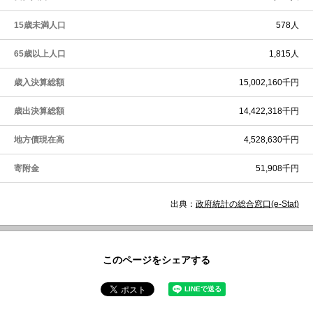
15歳未満人口
578人
65歳以上人口
1,815人
歳入決算総額
15,002,160千円
歳出決算総額
14,422,318千円
地方債現在高
4,528,630千円
寄附金
51,908千円
出典：
政府統計の総合窓口(e-Stat)
このページをシェアする