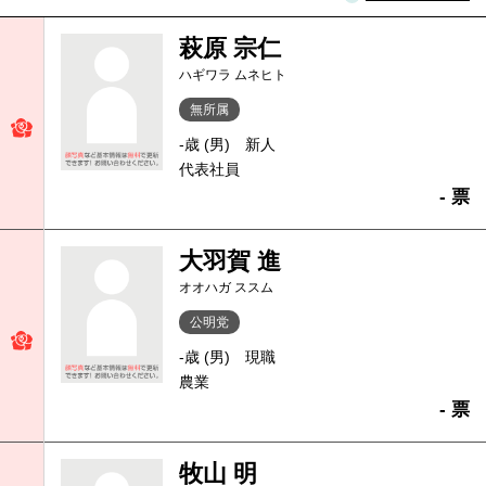
萩原 宗仁
ハギワラ ムネヒト
無所属
-歳 (男)
新人
代表社員
- 票
大羽賀 進
オオハガ ススム
公明党
-歳 (男)
現職
農業
- 票
牧山 明