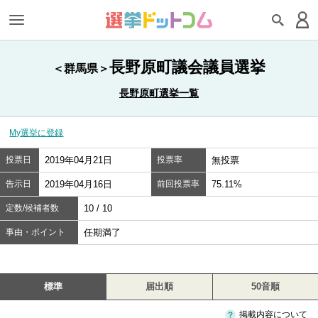
長野原町議会議員選挙
＜群馬県＞
長野原町選挙一覧
My選挙に登録
投票日
2019年04月21日
投票率
無投票
告示日
2019年04月16日
前回投票率
75.11%
定数/候補者数
10 / 10
事由・ポイント
任期満了
標準
届出順
50音順
掲載内容について