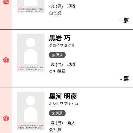
-歳 (男)
現職
自営業
- 票
黒岩 巧
クロイワ タクミ
無所属
-歳 (男)
現職
会社役員
- 票
星河 明彦
ホシカワ アキヒコ
無所属
-歳 (男)
新人
会社員