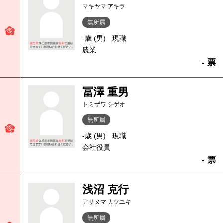
マキヤマ アキラ
無所属
-歳 (男)
現職
農業
- 票
冨澤 重男
トミザワ シゲオ
無所属
-歳 (男)
現職
会社役員
- 票
浅沼 克行
アサヌマ カツユキ
無所属