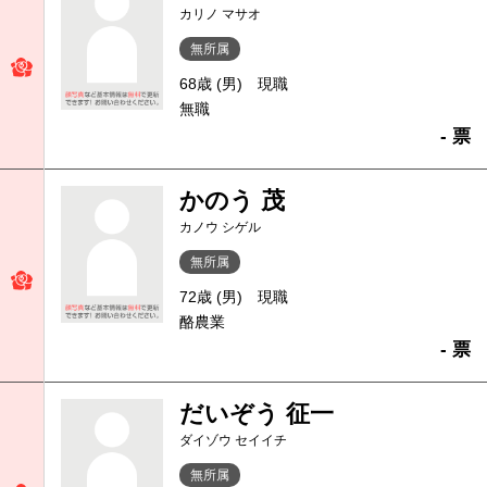
カリノ マサオ
無所属
68歳 (男)
現職
無職
- 票
かのう 茂
カノウ シゲル
無所属
72歳 (男)
現職
酪農業
- 票
だいぞう 征一
ダイゾウ セイイチ
無所属