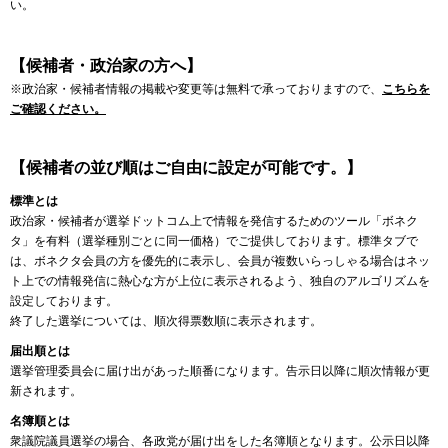
い。
【候補者・政治家の方へ】
※政治家・候補者情報の掲載や変更等は無料で承っておりますので、
こちらを
ご確認ください。
【候補者の並び順はご自由に設定が可能です。】
標準とは
政治家・候補者が選挙ドットコム上で情報を発信するためのツール「ボネク
タ」を有料（選挙種別ごとに同一価格）でご提供しております。標準タブで
は、ボネクタ会員の方を優先的に表示し、会員が複数いらっしゃる場合はネッ
ト上での情報発信に熱心な方が上位に表示されるよう、独自のアルゴリズムを
設定しております。
終了した選挙については、順次得票数順に表示されます。
届出順とは
選挙管理委員会に届け出があった順番になります。告示日以降に順次情報が更
新されます。
名簿順とは
衆議院議員選挙の場合、各政党が届け出をした名簿順となります。公示日以降