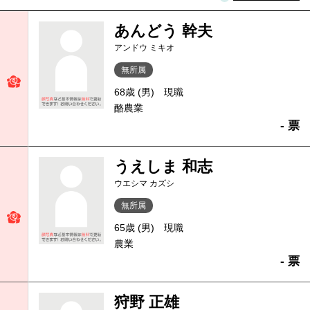
あんどう 幹夫
アンドウ ミキオ
無所属
68歳 (男)
現職
酪農業
- 票
うえしま 和志
ウエシマ カズシ
無所属
65歳 (男)
現職
農業
- 票
狩野 正雄