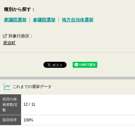
種別から探す：
衆議院選挙
参議院選挙
地方自治体選挙
対象行政区
：
鹿追町
これまでの選挙データ
前回の候
12 / 11
補者数/定
数
前回倍率
109%