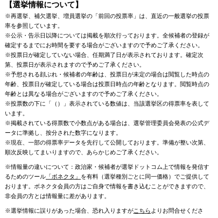
【選挙情報について】
※再選挙、補欠選挙、増員選挙の「前回の投票率」は、直近の一般選挙の投票
率を参照しています。
※公示・告示日以降については掲載を順次行っております。全候補者の登録が
確定するまでにお時間を要する場合がございますので予めご了承ください。
※投票日が確定していない場合、任期満了日が表示されております。確定次
第、投票日が表示されますので予めご了承ください。
※予想される顔ぶれ・候補者の年齢は、投票日が未定の場合は閲覧した時点の
年齢、投票日が確定している場合は投票日時点の年齢となります。閲覧時点の
年齢とは異なる場合がございますので予めご了承ください。
※投票数の下に「（）」表示されている数値は、当該選挙区の得票率を表して
います。
※掲載されている得票数で小数点がある場合は、選挙管理委員会発表の公式デ
ータに準拠し、按分された数字になります。
※現在、一部の得票率データを先行して公開しております。準備が整い次第、
順次反映してまいりますので、あらかじめご了承ください。
※情報量の違いについて：政治家・候補者が選挙ドットコム上で情報を発信す
るためのツール
「ボネクタ」
を有料（選挙種別ごとに同一価格）でご提供して
おります。ボネクタ会員の方はご自身で情報を書き込むことができますので、
非会員の方とは情報量に差があります。
※選挙情報に誤りがあった場合、恐れ入りますが
こちら
よりお問合せくださ