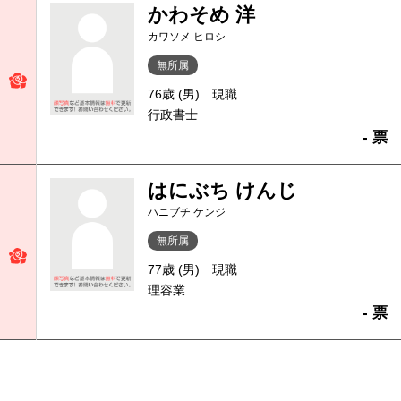
かわそめ 洋
カワソメ ヒロシ
無所属
76歳 (男)
現職
行政書士
- 票
はにぶち けんじ
ハニブチ ケンジ
無所属
77歳 (男)
現職
理容業
- 票