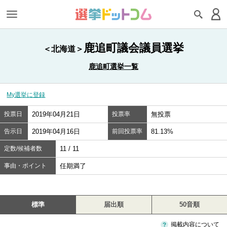
鹿追町議会議員選挙
＜北海道＞
鹿追町選挙一覧
My選挙に登録
投票日
2019年04月21日
投票率
無投票
告示日
2019年04月16日
前回投票率
81.13%
定数/候補者数
11 / 11
事由・ポイント
任期満了
標準
届出順
50音順
掲載内容について