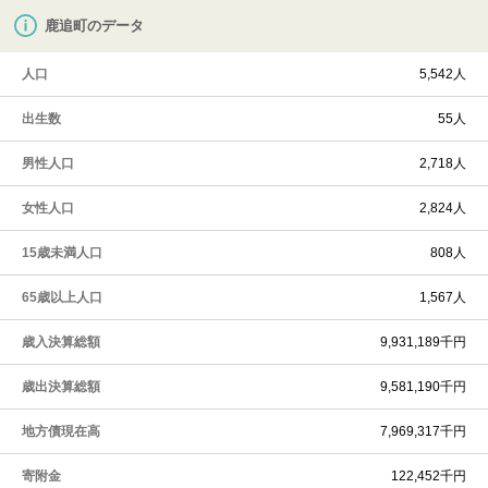
鹿追町のデータ
人口
5,542人
出生数
55人
男性人口
2,718人
女性人口
2,824人
15歳未満人口
808人
65歳以上人口
1,567人
歳入決算総額
9,931,189千円
歳出決算総額
9,581,190千円
地方債現在高
7,969,317千円
寄附金
122,452千円