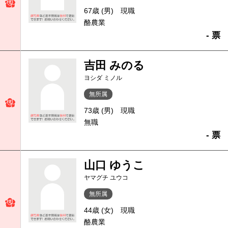
67歳 (男)
現職
酪農業
- 票
吉田 みのる
ヨシダ ミノル
無所属
73歳 (男)
現職
無職
- 票
山口 ゆうこ
ヤマグチ ユウコ
無所属
44歳 (女)
現職
酪農業