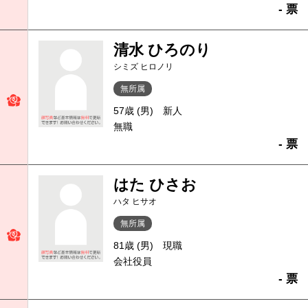
- 票
清水 ひろのり
シミズ ヒロノリ
無所属
57歳 (男)
新人
無職
- 票
はた ひさお
ハタ ヒサオ
無所属
81歳 (男)
現職
会社役員
- 票