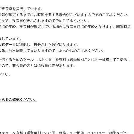
の投票率を参照しています。
登録が確定するまでにお時間を要する場合がございますので予めご了承ください。
定次第、投票日が表示されますので予めご了承ください。
時点の年齢、投票日が確定している場合は投票日時点の年齢となります。閲覧時点
表しています。
公式データに準拠し、按分された数字になります。
次第、順次反映してまいりますので、あらかじめご了承ください。
発信するためのツール
「ボネクタ」
を有料（選挙種別ごとに同一価格）でご提供し
すので、非会員の方とは情報量に差があります。
ださい。
ちらをご確認ください。
ネクタ」を有料（選挙種別ごとに同一価格）でご提供しております。標準タブで