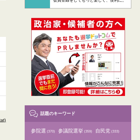
会員登録をしてもっと楽しく、便利に。
話題のキーワード
t)
参院選
参議院選挙
自民党
(370)
(359)
(333)