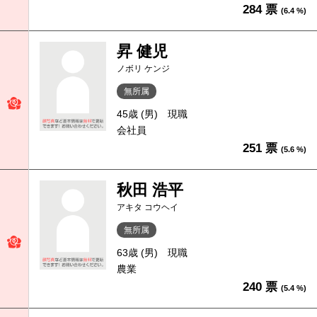
284 票
(6.4 %)
昇 健児
ノボリ ケンジ
無所属
45歳 (男)
現職
会社員
251 票
(5.6 %)
秋田 浩平
アキタ コウヘイ
無所属
63歳 (男)
現職
農業
240 票
(5.4 %)