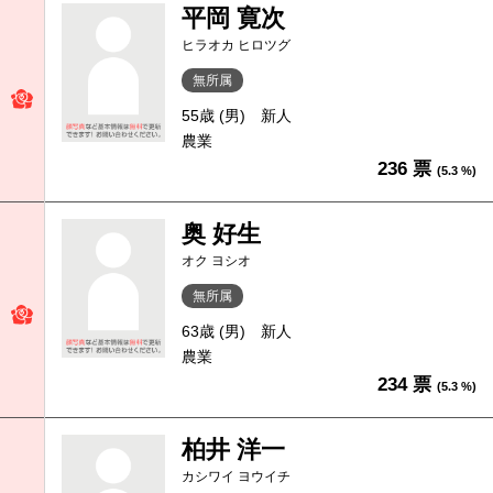
平岡 寛次
ヒラオカ ヒロツグ
無所属
55歳 (男)
新人
農業
236 票
(5.3 %)
奥 好生
オク ヨシオ
無所属
63歳 (男)
新人
農業
234 票
(5.3 %)
柏井 洋一
カシワイ ヨウイチ