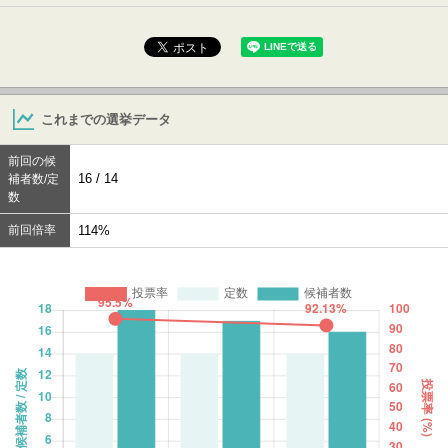
これまでの選挙データ
前回の候
16 / 14
補者数/定
数
前回倍率
114%