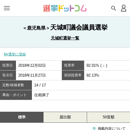
天城町議会議員選挙
＜鹿児島県＞
天城町選挙一覧
My選挙に登録
投票日
2018年12月02日
投票率
92.01% ( ↓ )
告示日
2018年11月27日
前回投票率
92.13%
定数/候補者数
14 / 17
事由・ポイント
任期満了
標準
届出順
50音順
掲載内容について