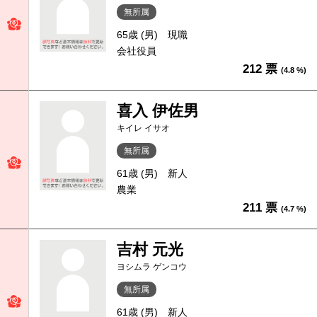
無所属
65歳 (男)
現職
会社役員
212 票
(4.8 %)
喜入 伊佐男
キイレ イサオ
無所属
61歳 (男)
新人
農業
211 票
(4.7 %)
吉村 元光
ヨシムラ ゲンコウ
無所属
61歳 (男)
新人