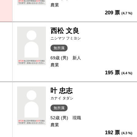
農業
209 票
(4.7 %)
西松 文良
ニシマツ フミヨシ
無所属
69歳 (男)
新人
農業
195 票
(4.4 %)
叶 忠志
カナイ タダシ
無所属
52歳 (男)
現職
農業
192 票
(4.3 %)