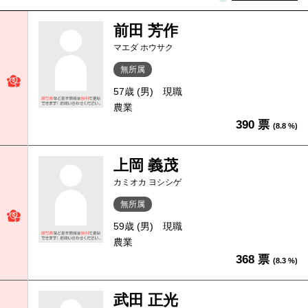
前田 芳作
マエダ ホウサク
無所属
57歳 (男)
現職
農業
390 票
(8.8 %)
上岡 義茂
カミオカ ヨシシゲ
無所属
59歳 (男)
現職
農業
368 票
(8.3 %)
武田 正光