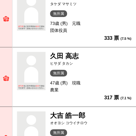
タケダ マサミツ
無所属
73歳 (男)
元職
団体役員
333 票
(7.5 %)
久田 高志
ヒサダ タカシ
無所属
47歳 (男)
現職
農業
317 票
(7.1 %)
大吉 皓一郎
オオヨシ コウイチロウ
無所属