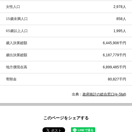
女性人口
2,978人
15歳未満人口
858人
65歳以上人口
1,995人
歳入決算総額
6,445,906千円
歳出決算総額
6,187,779千円
地方債現在高
6,899,485千円
寄附金
80,827千円
出典：
政府統計の総合窓口(e-Stat)
このページをシェアする