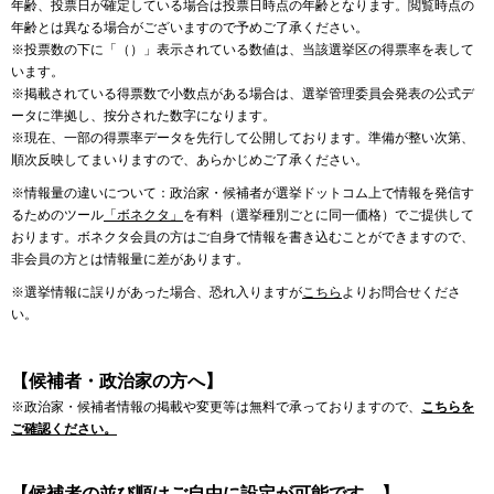
年齢、投票日が確定している場合は投票日時点の年齢となります。閲覧時点の
年齢とは異なる場合がございますので予めご了承ください。
※投票数の下に「（）」表示されている数値は、当該選挙区の得票率を表して
います。
※掲載されている得票数で小数点がある場合は、選挙管理委員会発表の公式デ
ータに準拠し、按分された数字になります。
※現在、一部の得票率データを先行して公開しております。準備が整い次第、
順次反映してまいりますので、あらかじめご了承ください。
※情報量の違いについて：政治家・候補者が選挙ドットコム上で情報を発信す
るためのツール
「ボネクタ」
を有料（選挙種別ごとに同一価格）でご提供して
おります。ボネクタ会員の方はご自身で情報を書き込むことができますので、
非会員の方とは情報量に差があります。
※選挙情報に誤りがあった場合、恐れ入りますが
こちら
よりお問合せくださ
い。
【候補者・政治家の方へ】
※政治家・候補者情報の掲載や変更等は無料で承っておりますので、
こちらを
ご確認ください。
【候補者の並び順はご自由に設定が可能です。】