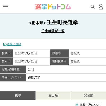
壬生町長選挙
＜栃木県＞
壬生町選挙一覧
My選挙に登録
投票日
2018年03月25日
投票率
無投票
告示日
2018年03月20日
前回投票率
無投票
定数/候補者数
1 / 1
事由・ポイント
任期満了
標準
届出順
50音順
掲載内容について