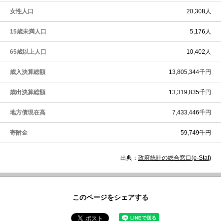
女性人口
20,308人
15歳未満人口
5,176人
65歳以上人口
10,402人
歳入決算総額
13,805,344千円
歳出決算総額
13,319,835千円
地方債現在高
7,433,446千円
寄附金
59,749千円
出典：
政府統計の総合窓口(e-Stat)
このページをシェアする