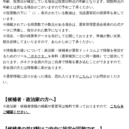
年齢、投票日が確定している場合は投票日時点の年齢となります。閲覧時点の
年齢とは異なる場合がございますので予めご了承ください。
※投票数の下に「（）」表示されている数値は、当該選挙区の得票率を表して
います。
※掲載されている得票数で小数点がある場合は、選挙管理委員会発表の公式デ
ータに準拠し、按分された数字になります。
※現在、一部の得票率データを先行して公開しております。準備が整い次第、
順次反映してまいりますので、あらかじめご了承ください。
※情報量の違いについて：政治家・候補者が選挙ドットコム上で情報を発信す
るためのツール
「ボネクタ」
を有料（選挙種別ごとに同一価格）でご提供して
おります。ボネクタ会員の方はご自身で情報を書き込むことができますので、
非会員の方とは情報量に差があります。
※選挙情報に誤りがあった場合、恐れ入りますが
こちら
よりお問合せくださ
い。
【候補者・政治家の方へ】
※政治家・候補者情報の掲載や変更等は無料で承っておりますので、
こちらを
ご確認ください。
【候補者の並び順はご自由に設定が可能です。】