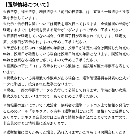
【選挙情報について】
※再選挙、補欠選挙、増員選挙の「前回の投票率」は、直近の一般選挙の投票
率を参照しています。
※公示・告示日以降については掲載を順次行っております。全候補者の登録が
確定するまでにお時間を要する場合がございますので予めご了承ください。
※投票日が確定していない場合、任期満了日が表示されております。確定次
第、投票日が表示されますので予めご了承ください。
※予想される顔ぶれ・候補者の年齢は、投票日が未定の場合は閲覧した時点の
年齢、投票日が確定している場合は投票日時点の年齢となります。閲覧時点の
年齢とは異なる場合がございますので予めご了承ください。
※投票数の下に「（）」表示されている数値は、当該選挙区の得票率を表して
います。
※掲載されている得票数で小数点がある場合は、選挙管理委員会発表の公式デ
ータに準拠し、按分された数字になります。
※現在、一部の得票率データを先行して公開しております。準備が整い次第、
順次反映してまいりますので、あらかじめご了承ください。
※情報量の違いについて：政治家・候補者が選挙ドットコム上で情報を発信す
るためのツール
「ボネクタ」
を有料（選挙種別ごとに同一価格）でご提供して
おります。ボネクタ会員の方はご自身で情報を書き込むことができますので、
非会員の方とは情報量に差があります。
※選挙情報に誤りがあった場合、恐れ入りますが
こちら
よりお問合せくださ