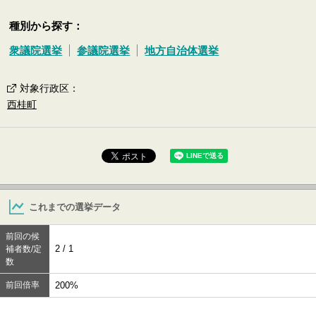
種別から探す：
衆議院選挙
参議院選挙
地方自治体選挙
対象行政区
：
西桂町
これまでの選挙データ
前回の候
2 / 1
補者数/定
数
前回倍率
200%