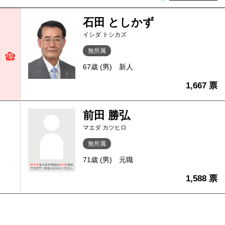
石田 としかず
イシダ トシカズ
無所属
67歳 (男)
新人
1,667 票
前田 勝弘
マエダ カツヒロ
無所属
71歳 (男)
元職
1,588 票