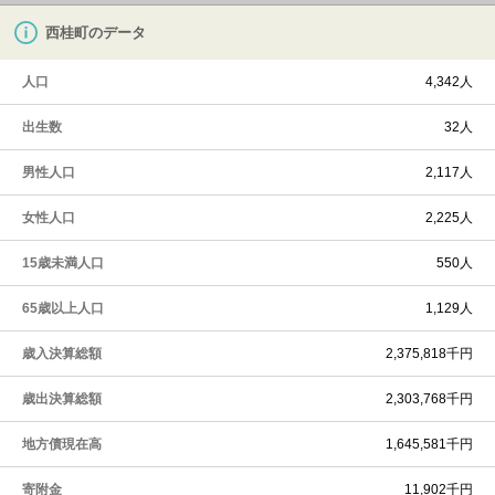
西桂町のデータ
人口
4,342人
出生数
32人
男性人口
2,117人
女性人口
2,225人
15歳未満人口
550人
65歳以上人口
1,129人
歳入決算総額
2,375,818千円
歳出決算総額
2,303,768千円
地方債現在高
1,645,581千円
寄附金
11,902千円