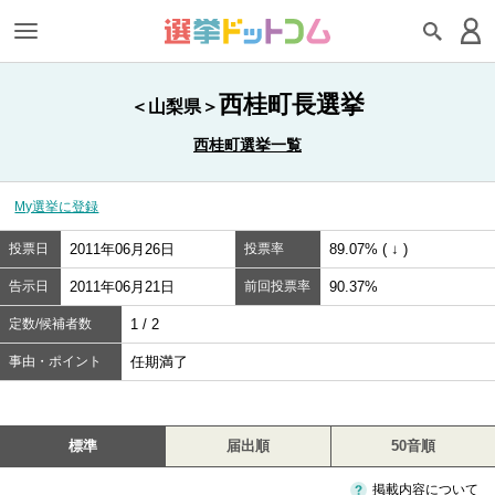
西桂町長選挙
＜山梨県＞
西桂町選挙一覧
My選挙に登録
投票日
2011年06月26日
投票率
89.07% ( ↓ )
告示日
2011年06月21日
前回投票率
90.37%
定数/候補者数
1 / 2
事由・ポイント
任期満了
標準
届出順
50音順
掲載内容について