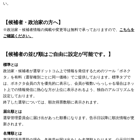
い。
【候補者・政治家の方へ】
※政治家・候補者情報の掲載や変更等は無料で承っておりますので、
こちらを
ご確認ください。
【候補者の並び順はご自由に設定が可能です。】
標準とは
政治家・候補者が選挙ドットコム上で情報を発信するためのツール「ボネク
タ」を有料（選挙種別ごとに同一価格）でご提供しております。標準タブで
は、ボネクタ会員の方を優先的に表示し、会員が複数いらっしゃる場合はネッ
ト上での情報発信に熱心な方が上位に表示されるよう、独自のアルゴリズムを
設定しております。
終了した選挙については、順次得票数順に表示されます。
届出順とは
選挙管理委員会に届け出があった順番になります。告示日以降に順次情報が更
新されます。
名簿順とは
衆議院議員選挙の場合、各政党が届け出をした名簿順となります。公示日以降