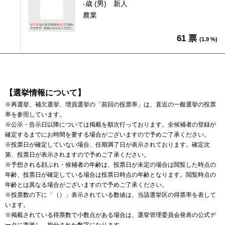
-歳 (男)
新人
農業
61 票
(1.9 %)
【選挙情報について】
※再選挙、補欠選挙、増員選挙の「前回の投票率」は、直近の一般選挙の投票
率を参照しています。
※公示・告示日以降については掲載を順次行っております。全候補者の登録が
確定するまでにお時間を要する場合がございますので予めご了承ください。
※投票日が確定していない場合、任期満了日が表示されております。確定次
第、投票日が表示されますので予めご了承ください。
※予想される顔ぶれ・候補者の年齢は、投票日が未定の場合は閲覧した時点の
年齢、投票日が確定している場合は投票日時点の年齢となります。閲覧時点の
年齢とは異なる場合がございますので予めご了承ください。
※投票数の下に「（）」表示されている数値は、当該選挙区の得票率を表して
います。
※掲載されている得票数で小数点がある場合は、選挙管理委員会発表の公式デ