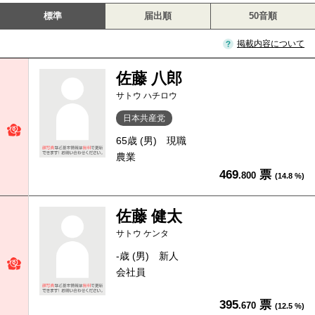
標準
届出順
50音順
掲載内容について
佐藤 八郎
サトウ ハチロウ
日本共産党
65歳 (男)
現職
農業
469
票
.800
(14.8 %)
佐藤 健太
サトウ ケンタ
-歳 (男)
新人
会社員
395
票
.670
(12.5 %)