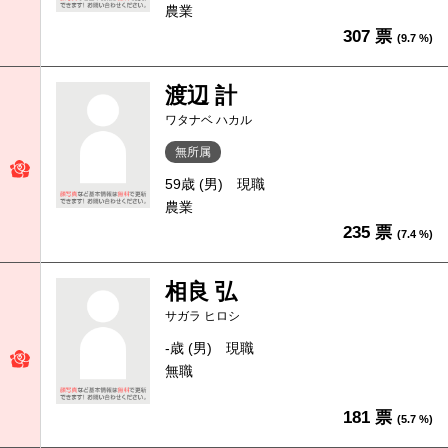
農業
307 票
(9.7 %)
渡辺 計
ワタナベ ハカル
無所属
59歳 (男)
現職
農業
235 票
(7.4 %)
相良 弘
サガラ ヒロシ
-歳 (男)
現職
無職
181 票
(5.7 %)