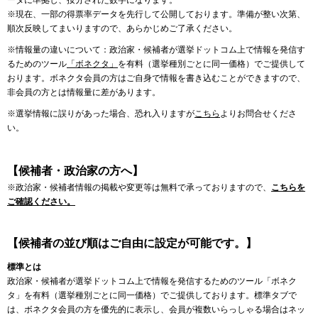
ータに準拠し、按分された数字になります。
※現在、一部の得票率データを先行して公開しております。準備が整い次第、
順次反映してまいりますので、あらかじめご了承ください。
※情報量の違いについて：政治家・候補者が選挙ドットコム上で情報を発信す
るためのツール
「ボネクタ」
を有料（選挙種別ごとに同一価格）でご提供して
おります。ボネクタ会員の方はご自身で情報を書き込むことができますので、
非会員の方とは情報量に差があります。
※選挙情報に誤りがあった場合、恐れ入りますが
こちら
よりお問合せくださ
い。
【候補者・政治家の方へ】
※政治家・候補者情報の掲載や変更等は無料で承っておりますので、
こちらを
ご確認ください。
【候補者の並び順はご自由に設定が可能です。】
標準とは
政治家・候補者が選挙ドットコム上で情報を発信するためのツール「ボネク
タ」を有料（選挙種別ごとに同一価格）でご提供しております。標準タブで
は、ボネクタ会員の方を優先的に表示し、会員が複数いらっしゃる場合はネッ