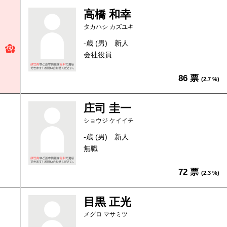
高橋 和幸
タカハシ カズユキ
-歳 (男)
新人
会社役員
86 票
(2.7 %)
庄司 圭一
ショウジ ケイイチ
-歳 (男)
新人
無職
72 票
(2.3 %)
目黒 正光
メグロ マサミツ