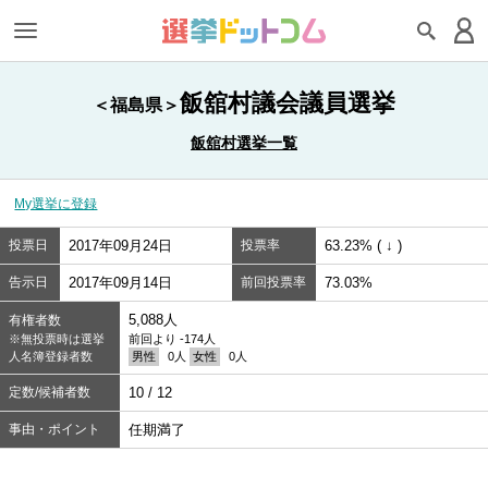
飯舘村議会議員選挙
＜福島県＞
飯舘村選挙一覧
My選挙に登録
投票日
2017年09月24日
投票率
63.23% ( ↓ )
告示日
2017年09月14日
前回投票率
73.03%
5,088人
有権者数
※無投票時は選挙
前回より -174人
人名簿登録者数
男性
0人
女性
0人
定数/候補者数
10 / 12
事由・ポイント
任期満了