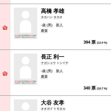
高橋 孝雄
タカハシ タカオ
-歳 (男)
新人
農業
394 票
(12.4 %)
長正 利一
ナガショウ トシイチ
-歳 (男)
新人
農業
340 票
(10.7 %)
大谷 友孝
オオガイ トモタカ