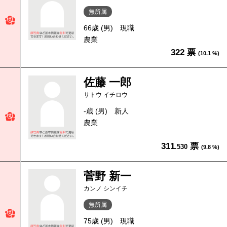
無所属
66歳 (男)
現職
農業
322 票
(10.1 %)
佐藤 一郎
サトウ イチロウ
-歳 (男)
新人
農業
311
票
.530
(9.8 %)
菅野 新一
カンノ シンイチ
無所属
75歳 (男)
現職