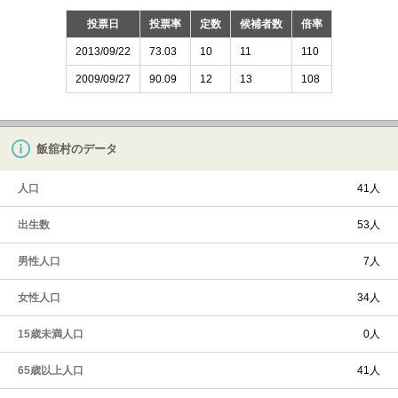
投票日
投票率
定数
候補者数
倍率
2013/09/22
73.03
10
11
110
2009/09/27
90.09
12
13
108
飯舘村のデータ
人口
41人
出生数
53人
男性人口
7人
女性人口
34人
15歳未満人口
0人
65歳以上人口
41人