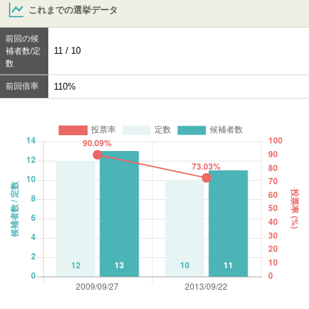
これまでの選挙データ
前回の候
11 / 10
補者数/定
数
前回倍率
110%