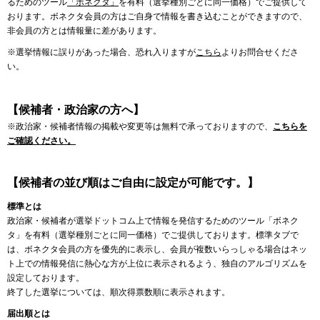
るためのツール
「ボネクタ」
を有料（選挙種別ごとに同一価格）でご提供して
おります。ボネクタ会員の方はご自身で情報を書き込むことができますので、
非会員の方とは情報量に差があります。
※選挙情報に誤りがあった場合、恐れ入りますが
こちら
よりお問合せくださ
い。
【候補者・政治家の方へ】
※政治家・候補者情報の掲載や変更等は無料で承っておりますので、
こちらを
ご確認ください。
【候補者の並び順はご自由に設定が可能です。】
標準とは
政治家・候補者が選挙ドットコム上で情報を発信するためのツール「ボネク
タ」を有料（選挙種別ごとに同一価格）でご提供しております。標準タブで
は、ボネクタ会員の方を優先的に表示し、会員が複数いらっしゃる場合はネッ
ト上での情報発信に熱心な方が上位に表示されるよう、独自のアルゴリズムを
設定しております。
終了した選挙については、順次得票数順に表示されます。
届出順とは