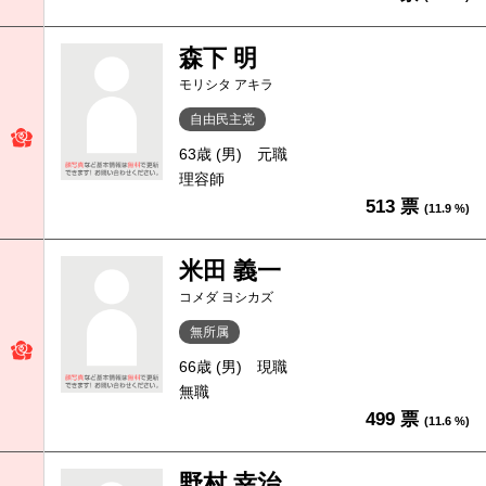
森下 明
モリシタ アキラ
自由民主党
63歳 (男)
元職
理容師
513 票
(11.9 %)
米田 義一
コメダ ヨシカズ
無所属
66歳 (男)
現職
無職
499 票
(11.6 %)
野村 幸治