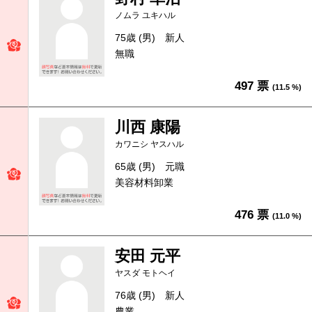
ノムラ ユキハル
75歳 (男)
新人
無職
497 票
(11.5 %)
川西 康陽
カワニシ ヤスハル
65歳 (男)
元職
美容材料卸業
476 票
(11.0 %)
安田 元平
ヤスダ モトヘイ
76歳 (男)
新人
農業