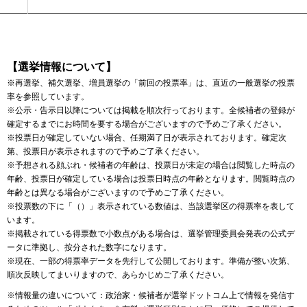
【選挙情報について】
※再選挙、補欠選挙、増員選挙の「前回の投票率」は、直近の一般選挙の投票
率を参照しています。
※公示・告示日以降については掲載を順次行っております。全候補者の登録が
確定するまでにお時間を要する場合がございますので予めご了承ください。
※投票日が確定していない場合、任期満了日が表示されております。確定次
第、投票日が表示されますので予めご了承ください。
※予想される顔ぶれ・候補者の年齢は、投票日が未定の場合は閲覧した時点の
年齢、投票日が確定している場合は投票日時点の年齢となります。閲覧時点の
年齢とは異なる場合がございますので予めご了承ください。
※投票数の下に「（）」表示されている数値は、当該選挙区の得票率を表して
います。
※掲載されている得票数で小数点がある場合は、選挙管理委員会発表の公式デ
ータに準拠し、按分された数字になります。
※現在、一部の得票率データを先行して公開しております。準備が整い次第、
順次反映してまいりますので、あらかじめご了承ください。
※情報量の違いについて：政治家・候補者が選挙ドットコム上で情報を発信す