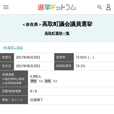
高取町議会議員選挙
＜奈良県＞
高取町選挙一覧
My選挙に登録
投票日
2017年06月25日
投票率
72.81% ( ↓ )
告示日
2017年06月20日
前回投票率
74.1%
有権者数
5,995人
※無投票時は選挙
男性
0人
女性
0人
人名簿登録者数
定数/候補者数
8 / 9
事由・ポイント
任期満了