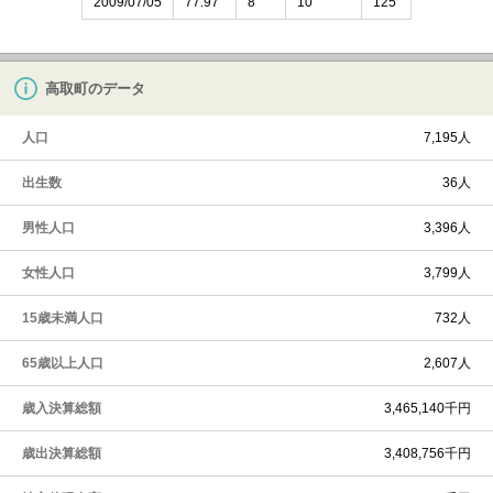
2009/07/05
77.97
8
10
125
高取町のデータ
人口
7,195人
出生数
36人
男性人口
3,396人
女性人口
3,799人
15歳未満人口
732人
65歳以上人口
2,607人
歳入決算総額
3,465,140千円
歳出決算総額
3,408,756千円