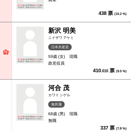
438 票
(10.2 %)
新沢 明美
ニイザワ アケミ
日本共産党
59歳 (女)
現職
政党役員
410
票
.010
(9.5 %)
河合 茂
カワイ シゲル
無所属
68歳 (男)
現職
無職
337 票
(7.8 %)