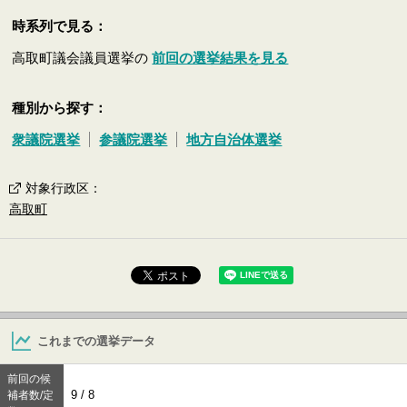
時系列で見る：
高取町議会議員選挙の
前回の選挙結果を見る
種別から探す：
衆議院選挙
参議院選挙
地方自治体選挙
対象行政区
：
高取町
これまでの選挙データ
前回の候
9 / 8
補者数/定