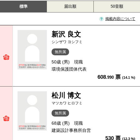
標準
届出順
50音順
掲載内容について
新沢 良文
シンザワ ヨシフミ
無所属
50歳 (男)
現職
環境保護団体代表
608
票
.990
(14.1 %)
松川 博文
マツカワ ヒロフミ
無所属
68歳 (男)
現職
建築設計事務所自営
530 票
(12.3 %)