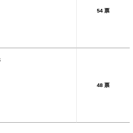
54 票
秀
48 票