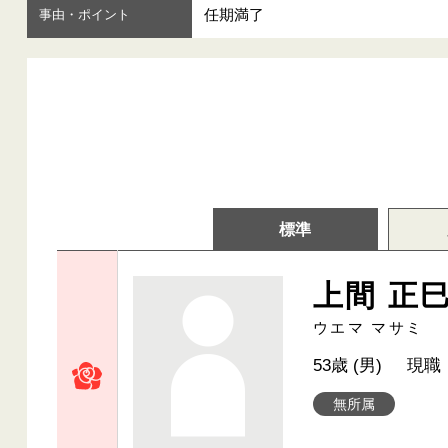
任期満了
事由・ポイント
標準
上間 正
ウエマ マサミ
53歳 (男)
現職
無所属