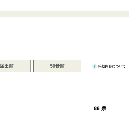
届出順
50音順
掲載内容について
巳
88 票