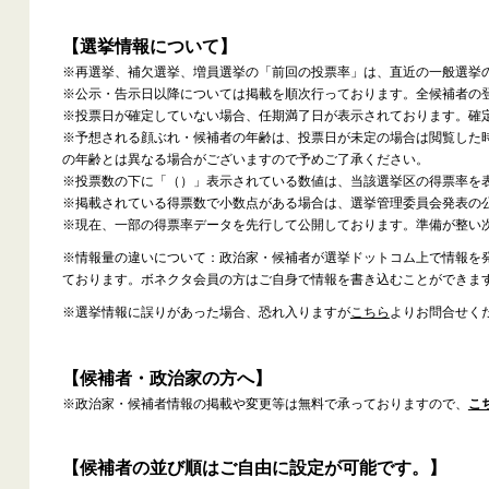
【選挙情報について】
※再選挙、補欠選挙、増員選挙の「前回の投票率」は、直近の一般選挙
※公示・告示日以降については掲載を順次行っております。全候補者の
※投票日が確定していない場合、任期満了日が表示されております。確
※予想される顔ぶれ・候補者の年齢は、投票日が未定の場合は閲覧した
の年齢とは異なる場合がございますので予めご了承ください。
※投票数の下に「（）」表示されている数値は、当該選挙区の得票率を
※掲載されている得票数で小数点がある場合は、選挙管理委員会発表の
※現在、一部の得票率データを先行して公開しております。準備が整い
※情報量の違いについて：政治家・候補者が選挙ドットコム上で情報を
ております。ボネクタ会員の方はご自身で情報を書き込むことができま
※選挙情報に誤りがあった場合、恐れ入りますが
こちら
よりお問合せく
【候補者・政治家の方へ】
※政治家・候補者情報の掲載や変更等は無料で承っておりますので、
こ
【候補者の並び順はご自由に設定が可能です。】