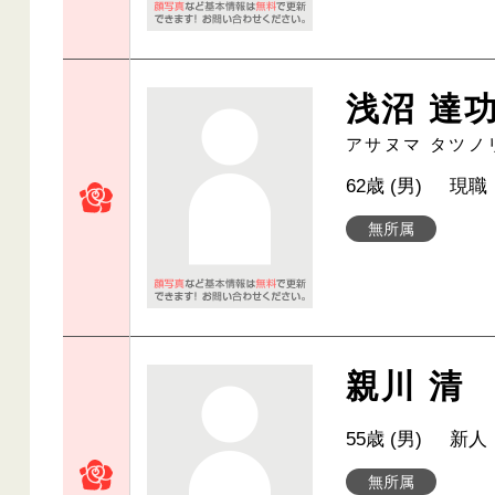
浅沼 達
アサヌマ タツノ
62歳 (男)
現職
無所属
親川 清
55歳 (男)
新人
無所属