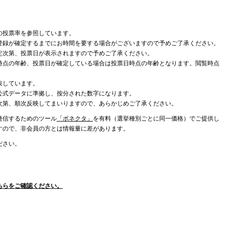
の投票率を参照しています。
登録が確定するまでにお時間を要する場合がございますので予めご了承ください。
定次第、投票日が表示されますので予めご了承ください。
時点の年齢、投票日が確定している場合は投票日時点の年齢となります。閲覧時点
表しています。
公式データに準拠し、按分された数字になります。
次第、順次反映してまいりますので、あらかじめご了承ください。
発信するためのツール
「ボネクタ」
を有料（選挙種別ごとに同一価格）でご提供し
すので、非会員の方とは情報量に差があります。
ださい。
ちらをご確認ください。