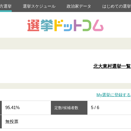
方選挙
選挙スケジュール
政治家データ
はじめての選
北大東村選挙一覧
My選挙に登録する
95.41%
5 / 6
定数/候補者数
無投票