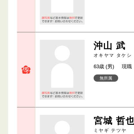
沖山 武
オキヤマ タケシ
63歳 (男)
現職
無所属
宮城 哲
ミヤギ テツヤ