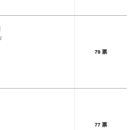
功
リ
79 票
77 票