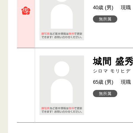
40歳 (男)
現職
無所属
城間 盛
シロマ モリヒデ
65歳 (男)
現職
無所属