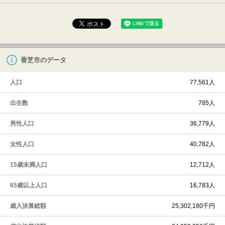
香芝市のデータ
人口
77,561人
出生数
785人
男性人口
36,779人
女性人口
40,782人
15歳未満人口
12,712人
65歳以上人口
16,783人
歳入決算総額
25,302,180千円