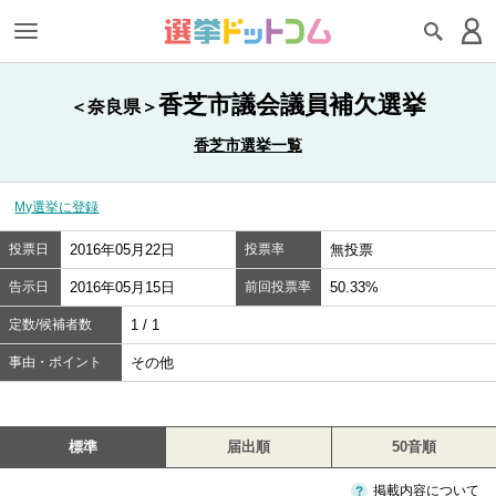
香芝市議会議員補欠選挙
＜奈良県＞
香芝市選挙一覧
My選挙に登録
投票日
2016年05月22日
投票率
無投票
告示日
2016年05月15日
前回投票率
50.33%
定数/候補者数
1 / 1
事由・ポイント
その他
標準
届出順
50音順
掲載内容について