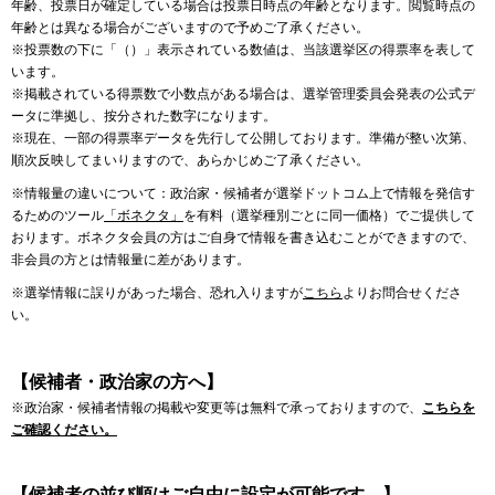
年齢、投票日が確定している場合は投票日時点の年齢となります。閲覧時点の
年齢とは異なる場合がございますので予めご了承ください。
※投票数の下に「（）」表示されている数値は、当該選挙区の得票率を表して
います。
※掲載されている得票数で小数点がある場合は、選挙管理委員会発表の公式デ
ータに準拠し、按分された数字になります。
※現在、一部の得票率データを先行して公開しております。準備が整い次第、
順次反映してまいりますので、あらかじめご了承ください。
※情報量の違いについて：政治家・候補者が選挙ドットコム上で情報を発信す
るためのツール
「ボネクタ」
を有料（選挙種別ごとに同一価格）でご提供して
おります。ボネクタ会員の方はご自身で情報を書き込むことができますので、
非会員の方とは情報量に差があります。
※選挙情報に誤りがあった場合、恐れ入りますが
こちら
よりお問合せくださ
い。
【候補者・政治家の方へ】
※政治家・候補者情報の掲載や変更等は無料で承っておりますので、
こちらを
ご確認ください。
【候補者の並び順はご自由に設定が可能です。】