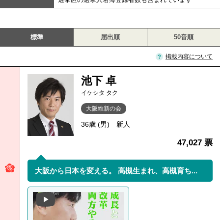
標準
届出順
50音順
掲載内容について
池下 卓
イケシタ タク
大阪維新の会
36歳 (男)
新人
47,027 票
大阪から日本を変える。 高槻生まれ、高槻育ち...