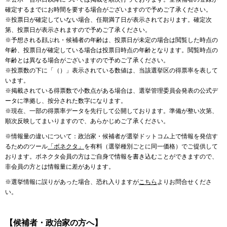
確定するまでにお時間を要する場合がございますので予めご了承ください。
※投票日が確定していない場合、任期満了日が表示されております。確定次
第、投票日が表示されますので予めご了承ください。
※予想される顔ぶれ・候補者の年齢は、投票日が未定の場合は閲覧した時点の
年齢、投票日が確定している場合は投票日時点の年齢となります。閲覧時点の
年齢とは異なる場合がございますので予めご了承ください。
※投票数の下に「（）」表示されている数値は、当該選挙区の得票率を表して
います。
※掲載されている得票数で小数点がある場合は、選挙管理委員会発表の公式デ
ータに準拠し、按分された数字になります。
※現在、一部の得票率データを先行して公開しております。準備が整い次第、
順次反映してまいりますので、あらかじめご了承ください。
※情報量の違いについて：政治家・候補者が選挙ドットコム上で情報を発信す
るためのツール
「ボネクタ」
を有料（選挙種別ごとに同一価格）でご提供して
おります。ボネクタ会員の方はご自身で情報を書き込むことができますので、
非会員の方とは情報量に差があります。
※選挙情報に誤りがあった場合、恐れ入りますが
こちら
よりお問合せくださ
い。
【候補者・政治家の方へ】