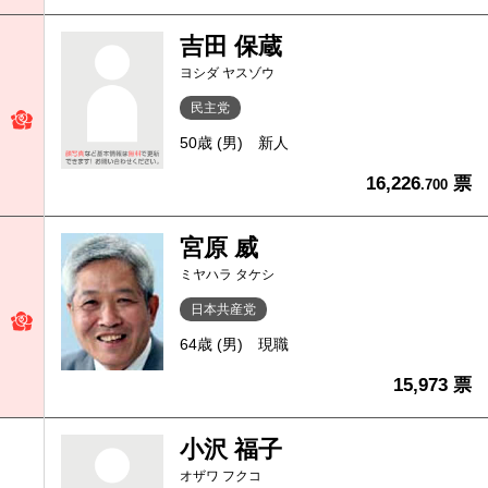
吉田 保蔵
ヨシダ ヤスゾウ
民主党
50歳 (男)
新人
16,226
票
.700
宮原 威
ミヤハラ タケシ
日本共産党
64歳 (男)
現職
15,973 票
小沢 福子
オザワ フクコ