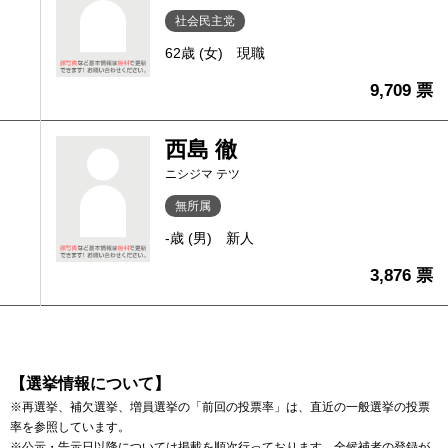
社会民主党
62歳 (女)
現職
9,709 票
西島 徹
ニシジマ テツ
無所属
-歳 (男)
新人
3,876 票
【選挙情報について】
※再選挙、補欠選挙、増員選挙の「前回の投票率」は、直近の一般選挙の投票
率を参照しています。
※公示・告示日以降については掲載を順次行っております。全候補者の登録が