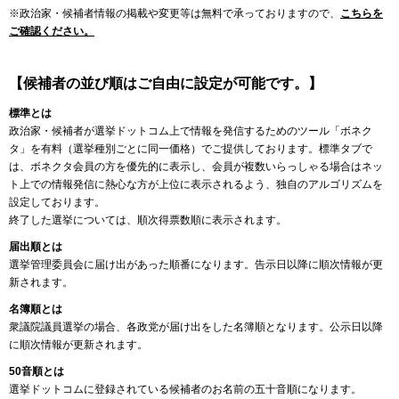
※政治家・候補者情報の掲載や変更等は無料で承っておりますので、
こちらを
ご確認ください。
【候補者の並び順はご自由に設定が可能です。】
標準とは
政治家・候補者が選挙ドットコム上で情報を発信するためのツール「ボネク
タ」を有料（選挙種別ごとに同一価格）でご提供しております。標準タブで
は、ボネクタ会員の方を優先的に表示し、会員が複数いらっしゃる場合はネッ
ト上での情報発信に熱心な方が上位に表示されるよう、独自のアルゴリズムを
設定しております。
終了した選挙については、順次得票数順に表示されます。
届出順とは
選挙管理委員会に届け出があった順番になります。告示日以降に順次情報が更
新されます。
名簿順とは
衆議院議員選挙の場合、各政党が届け出をした名簿順となります。公示日以降
に順次情報が更新されます。
50音順とは
選挙ドットコムに登録されている候補者のお名前の五十音順になります。