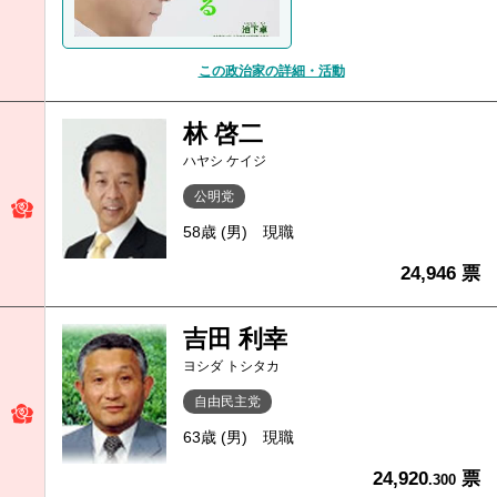
この政治家の詳細・活動
林 啓二
ハヤシ ケイジ
公明党
58歳 (男)
現職
24,946 票
吉田 利幸
ヨシダ トシタカ
自由民主党
63歳 (男)
現職
24,920
票
.300