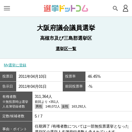
大阪府議会議員選挙
高槻市及び三島郡選挙区
選挙区一覧
My選挙に登録
投票日
2011年04月10日
投票率
46.45%
告示日
2011年04月01日
前回投票率
-%
311,364人
有権者数
※無投票時は選挙
前回より +351人
人名簿登録者数
男性
148,072人
女性
163,292人
定数/候補者数
5 / 7
任期満了 /有権者数については一部無投票選挙となった
事由・ポイント
選挙区の選挙人名簿登録者数も含まれています