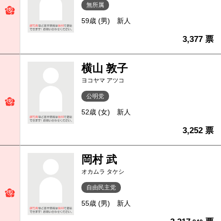
無所属
59歳 (男)
新人
3,377 票
横山 敦子
ヨコヤマ アツコ
公明党
52歳 (女)
新人
3,252 票
岡村 武
オカムラ タケシ
自由民主党
55歳 (男)
新人