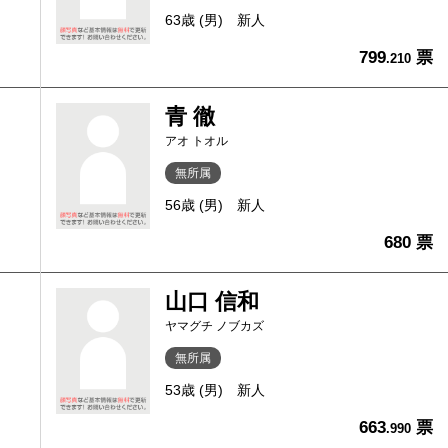
63歳 (男)
新人
799
票
.210
青 徹
アオ トオル
無所属
56歳 (男)
新人
680 票
山口 信和
ヤマグチ ノブカズ
無所属
53歳 (男)
新人
663
票
.990