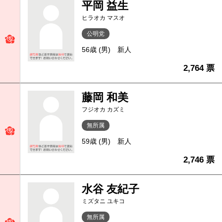
平岡 益生
ヒラオカ マスオ
公明党
56歳 (男)
新人
2,764 票
藤岡 和美
フジオカ カズミ
無所属
59歳 (男)
新人
2,746 票
水谷 友紀子
ミズタニ ユキコ
無所属