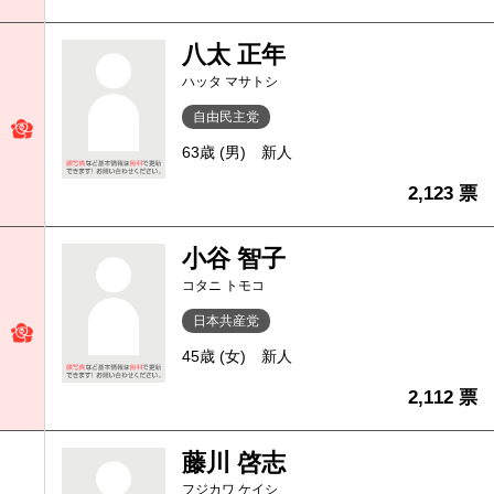
八太 正年
ハッタ マサトシ
自由民主党
63歳 (男)
新人
2,123 票
小谷 智子
コタニ トモコ
日本共産党
45歳 (女)
新人
2,112 票
藤川 啓志
フジカワ ケイシ