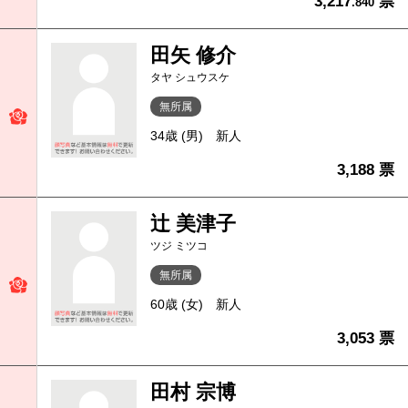
3,217
票
.840
田矢 修介
タヤ シュウスケ
無所属
34歳 (男)
新人
3,188 票
辻 美津子
ツジ ミツコ
無所属
60歳 (女)
新人
3,053 票
田村 宗博