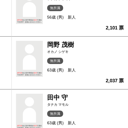
無所属
56歳 (男)
新人
2,101 票
岡野 茂樹
オカノ シゲキ
無所属
63歳 (男)
新人
2,037 票
田中 守
タナカ マモル
無所属
63歳 (男)
新人