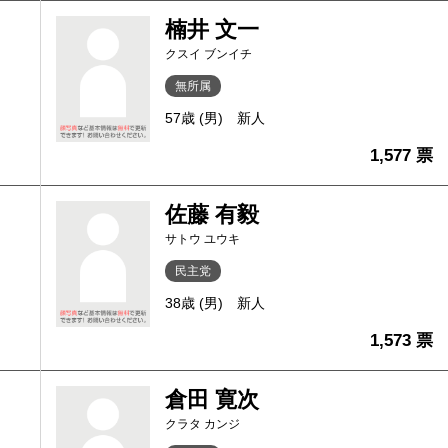
楠井 文一
クスイ ブンイチ
無所属
57歳 (男)
新人
1,577 票
佐藤 有毅
サトウ ユウキ
民主党
38歳 (男)
新人
1,573 票
倉田 寛次
クラタ カンジ