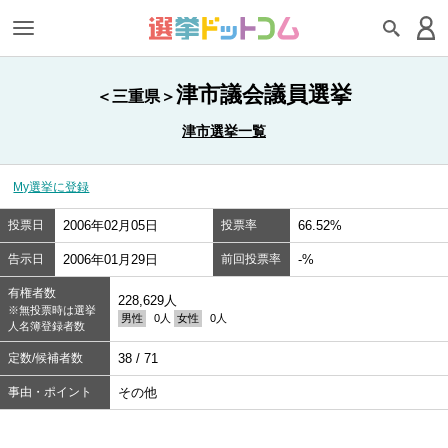
津市議会議員選挙
＜三重県＞
津市選挙一覧
My選挙に登録
投票日
2006年02月05日
投票率
66.52%
告示日
2006年01月29日
前回投票率
-%
有権者数
228,629人
※無投票時は選挙
男性
0人
女性
0人
人名簿登録者数
定数/候補者数
38 / 71
事由・ポイント
その他