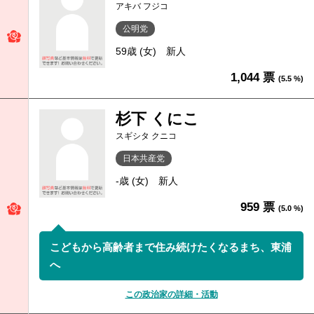
アキバ フジコ
公明党
59歳 (女)
新人
1,044 票
(5.5 %)
杉下 くにこ
スギシタ クニコ
日本共産党
-歳 (女)
新人
959 票
(5.0 %)
こどもから高齢者まで住み続けたくなるまち、東浦
へ
この政治家の詳細・活動