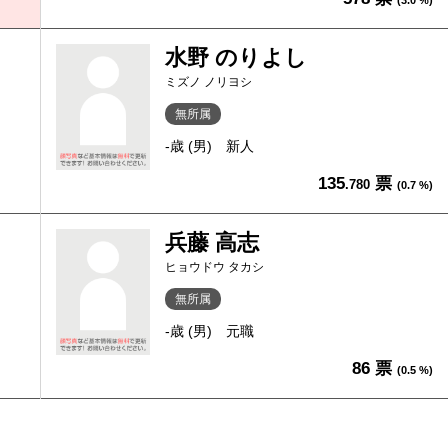
水野 のりよし
ミズノ ノリヨシ
無所属
-歳 (男)
新人
135
票
.780
(0.7 %)
兵藤 高志
ヒョウドウ タカシ
無所属
-歳 (男)
元職
86 票
(0.5 %)