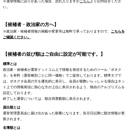
※選挙情報に誤りがあった場合、恐れ入りますが
こちら
よりお問合せくださ
い。
【候補者・政治家の方へ】
※政治家・候補者情報の掲載や変更等は無料で承っておりますので、
こちらを
ご確認ください。
【候補者の並び順はご自由に設定が可能です。】
標準とは
政治家・候補者が選挙ドットコム上で情報を発信するためのツール「ボネク
タ」を有料（選挙種別ごとに同一価格）でご提供しております。標準タブで
は、ボネクタ会員の方を優先的に表示し、会員が複数いらっしゃる場合はネッ
ト上での情報発信に熱心な方が上位に表示されるよう、独自のアルゴリズムを
設定しております。
終了した選挙については、順次得票数順に表示されます。
届出順とは
選挙管理委員会に届け出があった順番になります。告示日以降に順次情報が更
新されます。
名簿順とは