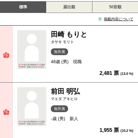
標準
届出順
50音順
掲載内容について
田崎 もりと
タサキ モリト
無所属
48歳 (男)
現職
2,481 票
(13.0 %)
前田 明弘
マエダ アキヒロ
無所属
-歳 (男)
新人
1,955 票
(10.2 %)