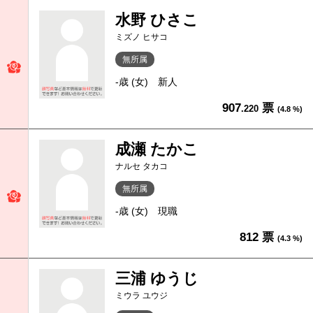
水野 ひさこ
ミズノ ヒサコ
無所属
-歳 (女)
新人
907
票
.220
(4.8 %)
成瀬 たかこ
ナルセ タカコ
無所属
-歳 (女)
現職
812 票
(4.3 %)
三浦 ゆうじ
ミウラ ユウジ