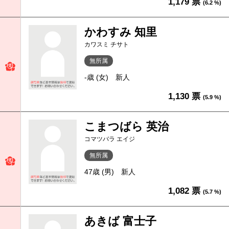
1,179 票
(6.2 %)
かわすみ 知里
カワスミ チサト
無所属
-歳 (女)
新人
1,130 票
(5.9 %)
こまつばら 英治
コマツバラ エイジ
無所属
47歳 (男)
新人
1,082 票
(5.7 %)
あきば 富士子