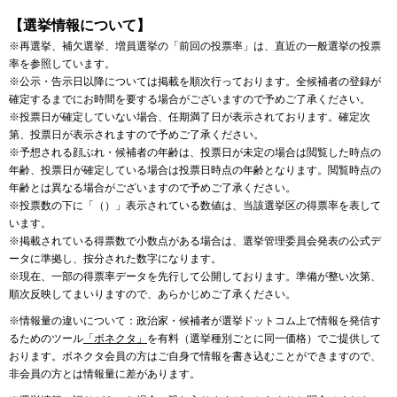
【選挙情報について】
※再選挙、補欠選挙、増員選挙の「前回の投票率」は、直近の一般選挙の投票
率を参照しています。
※公示・告示日以降については掲載を順次行っております。全候補者の登録が
確定するまでにお時間を要する場合がございますので予めご了承ください。
※投票日が確定していない場合、任期満了日が表示されております。確定次
第、投票日が表示されますので予めご了承ください。
※予想される顔ぶれ・候補者の年齢は、投票日が未定の場合は閲覧した時点の
年齢、投票日が確定している場合は投票日時点の年齢となります。閲覧時点の
年齢とは異なる場合がございますので予めご了承ください。
※投票数の下に「（）」表示されている数値は、当該選挙区の得票率を表して
います。
※掲載されている得票数で小数点がある場合は、選挙管理委員会発表の公式デ
ータに準拠し、按分された数字になります。
※現在、一部の得票率データを先行して公開しております。準備が整い次第、
順次反映してまいりますので、あらかじめご了承ください。
※情報量の違いについて：政治家・候補者が選挙ドットコム上で情報を発信す
るためのツール
「ボネクタ」
を有料（選挙種別ごとに同一価格）でご提供して
おります。ボネクタ会員の方はご自身で情報を書き込むことができますので、
非会員の方とは情報量に差があります。