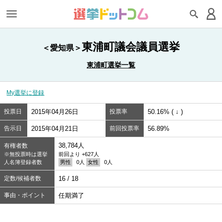
東浦町議会議員選挙
＜愛知県＞
東浦町選挙一覧
My選挙に登録
投票日
2015年04月26日
投票率
50.16% ( ↓ )
告示日
2015年04月21日
前回投票率
56.89%
38,784人
有権者数
※無投票時は選挙
前回より +627人
人名簿登録者数
男性
0人
女性
0人
定数/候補者数
16 / 18
事由・ポイント
任期満了