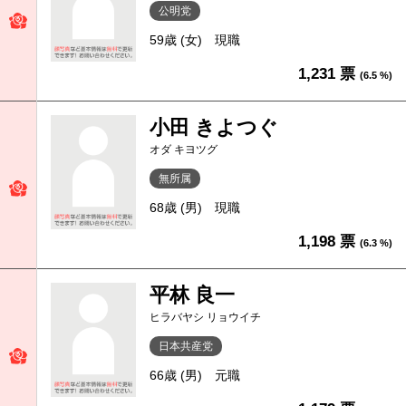
公明党
59歳 (女)
現職
1,231 票
(6.5 %)
小田 きよつぐ
オダ キヨツグ
無所属
68歳 (男)
現職
1,198 票
(6.3 %)
平林 良一
ヒラバヤシ リョウイチ
日本共産党
66歳 (男)
元職