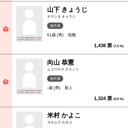
山下 きょうじ
ヤマシタ キョウジ
無所属
61歳 (男)
現職
1,438 票
(7.5 %)
向山 恭憲
ムコウヤマ ヤスノリ
無所属
-歳 (男)
新人
1,324 票
(6.9 %)
米村 かよこ
ヨネムラ カヨコ