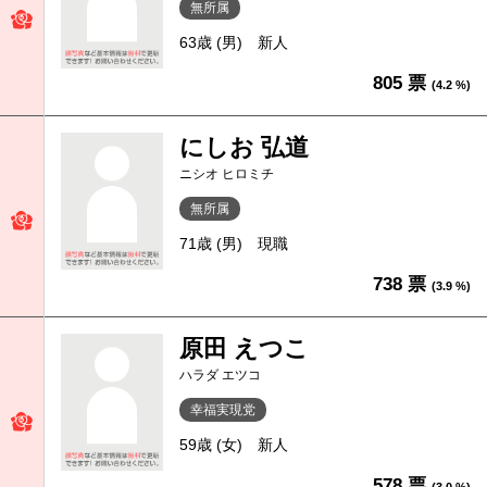
無所属
63歳 (男)
新人
805 票
(4.2 %)
にしお 弘道
ニシオ ヒロミチ
無所属
71歳 (男)
現職
738 票
(3.9 %)
原田 えつこ
ハラダ エツコ
幸福実現党
59歳 (女)
新人
578 票
(3.0 %)