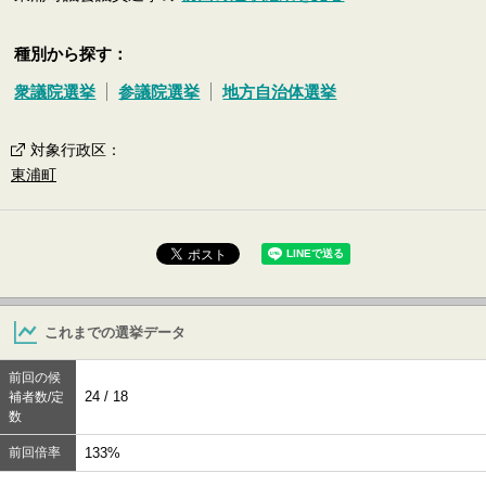
種別から探す：
衆議院選挙
参議院選挙
地方自治体選挙
対象行政区
：
東浦町
これまでの選挙データ
前回の候
24 / 18
補者数/定
数
前回倍率
133%