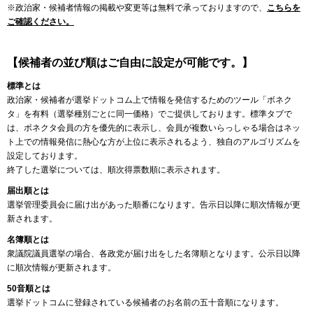
※政治家・候補者情報の掲載や変更等は無料で承っておりますので、
こちらを
ご確認ください。
【候補者の並び順はご自由に設定が可能です。】
標準とは
政治家・候補者が選挙ドットコム上で情報を発信するためのツール「ボネク
タ」を有料（選挙種別ごとに同一価格）でご提供しております。標準タブで
は、ボネクタ会員の方を優先的に表示し、会員が複数いらっしゃる場合はネッ
ト上での情報発信に熱心な方が上位に表示されるよう、独自のアルゴリズムを
設定しております。
終了した選挙については、順次得票数順に表示されます。
届出順とは
選挙管理委員会に届け出があった順番になります。告示日以降に順次情報が更
新されます。
名簿順とは
衆議院議員選挙の場合、各政党が届け出をした名簿順となります。公示日以降
に順次情報が更新されます。
50音順とは
選挙ドットコムに登録されている候補者のお名前の五十音順になります。