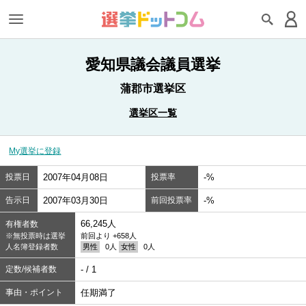
愛知県議会議員選挙
蒲郡市選挙区
選挙区一覧
My選挙に登録
投票日
2007年04月08日
投票率
-%
告示日
2007年03月30日
前回投票率
-%
66,245人
有権者数
※無投票時は選挙
前回より +658人
人名簿登録者数
男性
0人
女性
0人
定数/候補者数
- / 1
事由・ポイント
任期満了