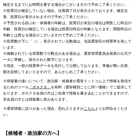
確定するまでにお時間を要する場合がございますので予めご了承ください。
※投票日が確定していない場合、任期満了日が表示されております。確定次
第、投票日が表示されますので予めご了承ください。
※予想される顔ぶれ・候補者の年齢は、投票日が未定の場合は閲覧した時点の
年齢、投票日が確定している場合は投票日時点の年齢となります。閲覧時点の
年齢とは異なる場合がございますので予めご了承ください。
※投票数の下に「（）」表示されている数値は、当該選挙区の得票率を表して
います。
※掲載されている得票数で小数点がある場合は、選挙管理委員会発表の公式デ
ータに準拠し、按分された数字になります。
※現在、一部の得票率データを先行して公開しております。準備が整い次第、
順次反映してまいりますので、あらかじめご了承ください。
※情報量の違いについて：政治家・候補者が選挙ドットコム上で情報を発信す
るためのツール
「ボネクタ」
を有料（選挙種別ごとに同一価格）でご提供して
おります。ボネクタ会員の方はご自身で情報を書き込むことができますので、
非会員の方とは情報量に差があります。
※選挙情報に誤りがあった場合、恐れ入りますが
こちら
よりお問合せくださ
い。
【候補者・政治家の方へ】