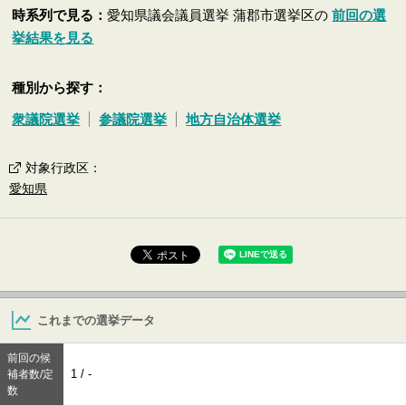
時系列で見る：
愛知県議会議員選挙 蒲郡市選挙区の
前回の選
挙結果を見る
種別から探す：
衆議院選挙
参議院選挙
地方自治体選挙
対象行政区
：
愛知県
これまでの選挙データ
前回の候
1 / -
補者数/定
数