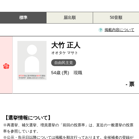
標準
届出順
50音順
掲載内容について
大竹 正人
オオタケ マサト
自由民主党
54歳 (男)
現職
- 票
【選挙情報について】
※再選挙、補欠選挙、増員選挙の「前回の投票率」は、直近の一般選挙の投票
率を参照しています。
※公示・告示日以降については掲載を順次行っております。全候補者の登録が