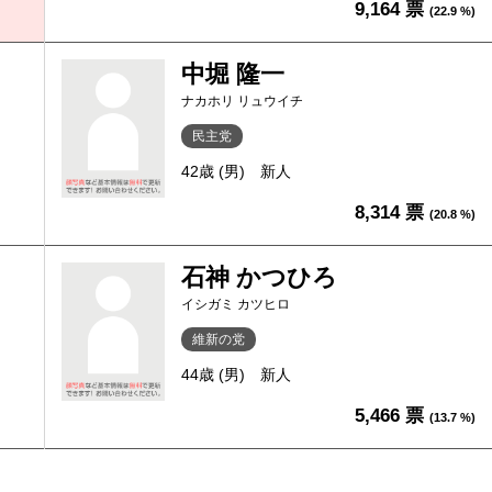
9,164 票
(22.9 %)
中堀 隆一
ナカホリ リュウイチ
民主党
42歳 (男)
新人
8,314 票
(20.8 %)
石神 かつひろ
イシガミ カツヒロ
維新の党
44歳 (男)
新人
5,466 票
(13.7 %)