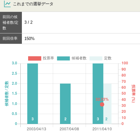
これまでの選挙データ
前回の候
3 / 2
補者数/定
数
前回倍率
150%