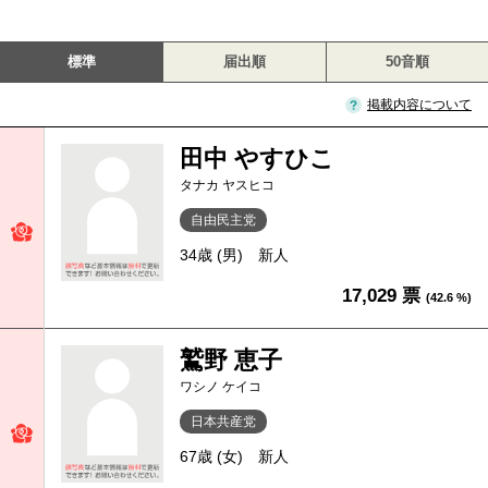
標準
届出順
50音順
掲載内容について
田中 やすひこ
タナカ ヤスヒコ
自由民主党
34歳 (男)
新人
17,029 票
(42.6 %)
鷲野 恵子
ワシノ ケイコ
日本共産党
67歳 (女)
新人