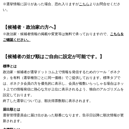
※選挙情報に誤りがあった場合、恐れ入りますが
こちら
よりお問合せくださ
い。
【候補者・政治家の方へ】
※政治家・候補者情報の掲載や変更等は無料で承っておりますので、
こちらを
ご確認ください。
【候補者の並び順はご自由に設定が可能です。】
標準とは
政治家・候補者が選挙ドットコム上で情報を発信するためのツール「ボネク
タ」を有料（選挙種別ごとに同一価格）でご提供しております。標準タブで
は、ボネクタ会員の方を優先的に表示し、会員が複数いらっしゃる場合はネッ
ト上での情報発信に熱心な方が上位に表示されるよう、独自のアルゴリズムを
設定しております。
終了した選挙については、順次得票数順に表示されます。
届出順とは
選挙管理委員会に届け出があった順番になります。告示日以降に順次情報が更
新されます。