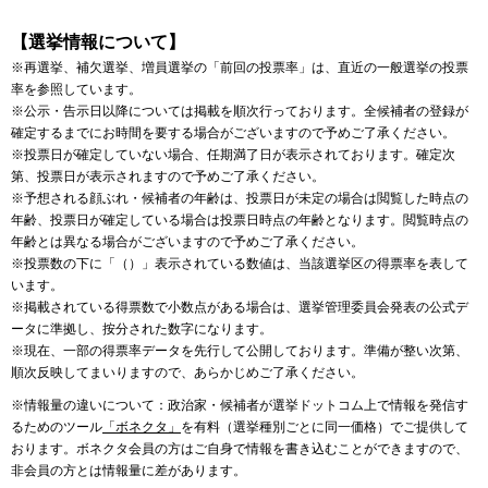
【選挙情報について】
※再選挙、補欠選挙、増員選挙の「前回の投票率」は、直近の一般選挙の投票
率を参照しています。
※公示・告示日以降については掲載を順次行っております。全候補者の登録が
確定するまでにお時間を要する場合がございますので予めご了承ください。
※投票日が確定していない場合、任期満了日が表示されております。確定次
第、投票日が表示されますので予めご了承ください。
※予想される顔ぶれ・候補者の年齢は、投票日が未定の場合は閲覧した時点の
年齢、投票日が確定している場合は投票日時点の年齢となります。閲覧時点の
年齢とは異なる場合がございますので予めご了承ください。
※投票数の下に「（）」表示されている数値は、当該選挙区の得票率を表して
います。
※掲載されている得票数で小数点がある場合は、選挙管理委員会発表の公式デ
ータに準拠し、按分された数字になります。
※現在、一部の得票率データを先行して公開しております。準備が整い次第、
順次反映してまいりますので、あらかじめご了承ください。
※情報量の違いについて：政治家・候補者が選挙ドットコム上で情報を発信す
るためのツール
「ボネクタ」
を有料（選挙種別ごとに同一価格）でご提供して
おります。ボネクタ会員の方はご自身で情報を書き込むことができますので、
非会員の方とは情報量に差があります。