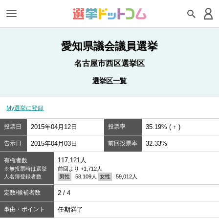
愛知県議会議員選挙
名古屋市西区選挙区
選挙区一覧
My選挙に登録
投票日
2015年04月12日
投票率
35.19% ( ↑ )
告示日
2015年04月03日
前回投票率
32.33%
117,121人
有権者数
※無投票時は選挙
前回より +1,712人
人名簿登録者数
男性
58,109人
女性
59,012人
定数/候補者数
2 / 4
事由・ポイント
任期満了