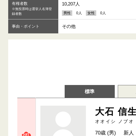
有権者数
10,207人
※無投票時は選挙人名簿登
男性
0人
女性
0人
録者数
その他
事由・ポイント
標準
大石 信
オオイシ ノブオ
70歳 (男)
新人