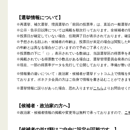
【選挙情報について】
※再選挙、補欠選挙、増員選挙の「前回の投票率」は、直近の一般選挙
※公示・告示日以降については掲載を順次行っております。全候補者の
※投票日が確定していない場合、任期満了日が表示されております。確
※予想される顔ぶれ・候補者の年齢は、投票日が未定の場合は閲覧した
の年齢とは異なる場合がございますので予めご了承ください。
※投票数の下に「（）」表示されている数値は、当該選挙区の得票率を
※掲載されている得票数で小数点がある場合は、選挙管理委員会発表の
※現在、一部の得票率データを先行して公開しております。準備が整い
※情報量の違いについて：政治家・候補者が選挙ドットコム上で情報を
ております。ボネクタ会員の方はご自身で情報を書き込むことができま
※選挙情報に誤りがあった場合、恐れ入りますが
こちら
よりお問合せく
【候補者・政治家の方へ】
※政治家・候補者情報の掲載や変更等は無料で承っておりますので、
こ
【候補者の並び順はご自由に設定が可能です。】