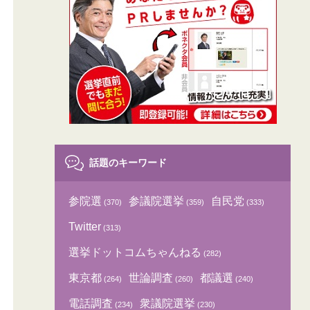
話題のキーワード
参院選
参議院選挙
自民党
(370)
(359)
(333)
Twitter
(313)
選挙ドットコムちゃんねる
(282)
東京都
世論調査
都議選
(264)
(260)
(240)
電話調査
衆議院選挙
(234)
(230)