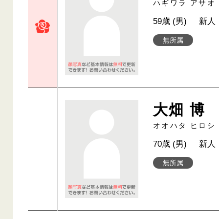
ハギワラ アサオ
59歳 (男)
新人
無所属
大畑 博
オオハタ ヒロシ
70歳 (男)
新人
無所属