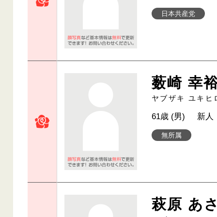
日本共産党
薮崎 幸
ヤブザキ ユキヒ
61歳 (男)
新人
無所属
萩原 あ