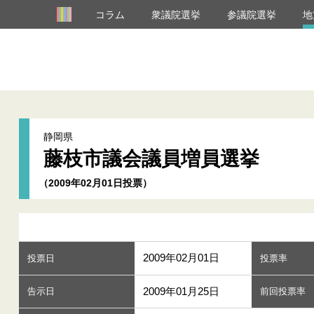
コラム
衆議院選挙
参議院選挙
地
静岡県
藤枝市議会議員増員選挙
（2009年02月01日投票）
2009年02月01日
投票日
投票率
2009年01月25日
告示日
前回投票率