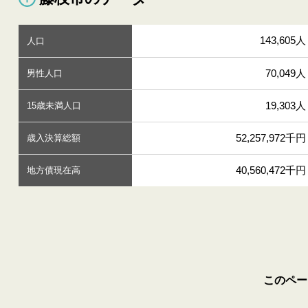
143,605人
人口
70,049人
男性人口
19,303人
15歳未満人口
52,257,972千円
歳入決算総額
40,560,472千円
地方債現在高
このペー