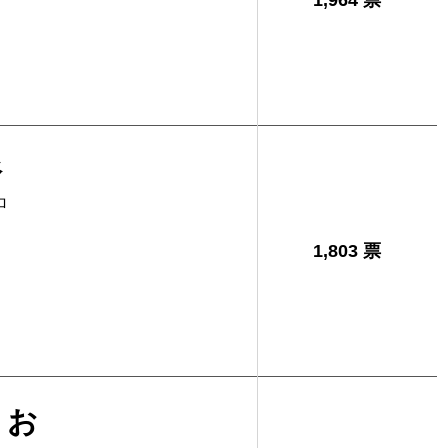
1,964 票
裕
ロ
1,803 票
さお