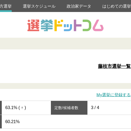
方選挙
選挙スケジュール
政治家データ
はじめての選
藤枝市選挙一覧
My選挙に登録する
63.1% ( ↑ )
3 / 4
定数/候補者数
60.21%