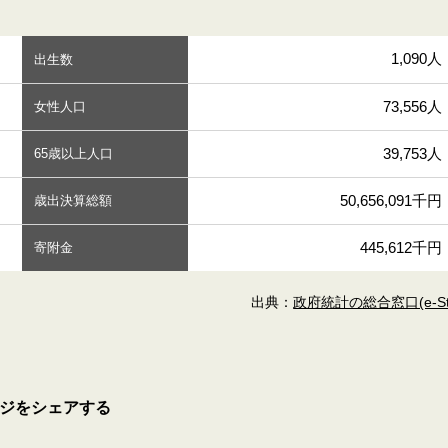
1,090人
出生数
73,556人
女性人口
39,753人
65歳以上人口
50,656,091千円
歳出決算総額
445,612千円
寄附金
出典：
政府統計の総合窓口(e-Sta
ジをシェアする