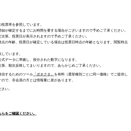
の投票率を参照しています。
登録が確定するまでにお時間を要する場合がございますので予めご了承ください。
定次第、投票日が表示されますので予めご了承ください。
時点の年齢、投票日が確定している場合は投票日時点の年齢となります。閲覧時点
表しています。
公式データに準拠し、按分された数字になります。
次第、順次反映してまいりますので、あらかじめご了承ください。
発信するためのツール
「ボネクタ」
を有料（選挙種別ごとに同一価格）でご提供し
すので、非会員の方とは情報量に差があります。
ださい。
ちらをご確認ください。