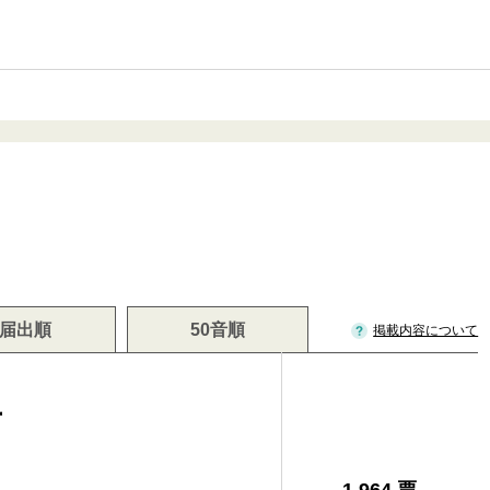
届出順
50音順
掲載内容について
生