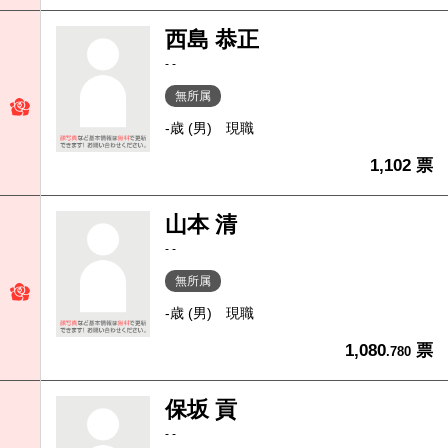
西島 恭正
- -
無所属
-歳 (男)
現職
1,102 票
山本 清
- -
無所属
-歳 (男)
現職
1,080
票
.780
保坂 貢
- -