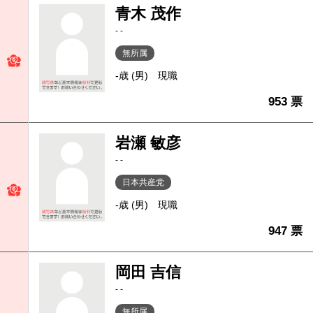
青木 茂作
- -
無所属
-歳 (男)
現職
953 票
岩瀬 敏彦
- -
日本共産党
-歳 (男)
現職
947 票
岡田 吉信
- -
無所属