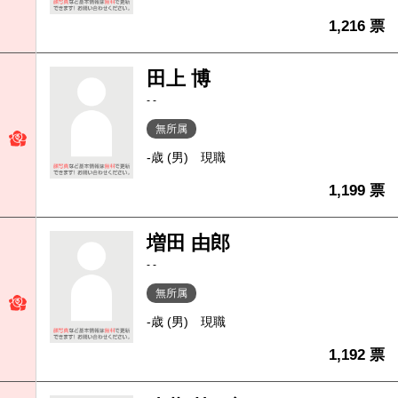
1,216 票
田上 博
- -
無所属
-歳 (男)
現職
1,199 票
増田 由郎
- -
無所属
-歳 (男)
現職
1,192 票