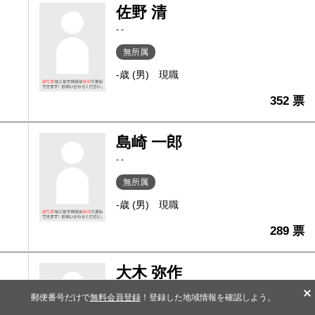
佐野 清
- -
無所属
-歳 (男)
現職
352 票
島崎 一郎
- -
無所属
-歳 (男)
現職
289 票
大木 弥作
- -
郵便番号だけで
無料会員登録
！登録した地域情報を確認しよう。
無所属