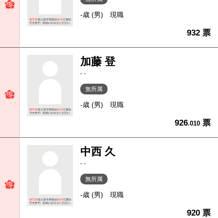
-歳 (男)
現職
932 票
加藤 登
- -
無所属
-歳 (男)
現職
926
票
.010
中西 久
- -
無所属
-歳 (男)
現職
920 票