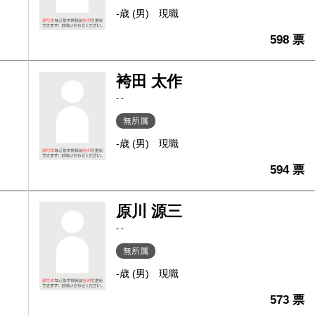
-歳 (男)
現職
598 票
袴田 太作
- -
無所属
-歳 (男)
現職
594 票
原川 源三
- -
無所属
-歳 (男)
現職
573 票