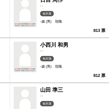
- -
無所属
-歳 (男)
現職
813 票
小西川 和男
- -
無所属
-歳 (男)
現職
812 票
山田 準三
- -
無所属