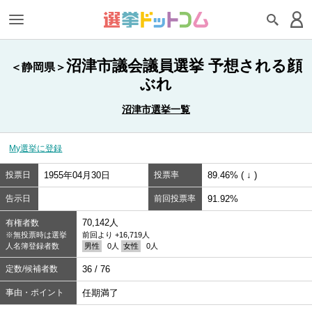
沼津市議会議員選挙 予想される顔
＜静岡県＞
ぶれ
沼津市選挙一覧
My選挙に登録
投票日
1955年04月30日
投票率
89.46% ( ↓ )
告示日
前回投票率
91.92%
70,142人
有権者数
※無投票時は選挙
前回より +16,719人
人名簿登録者数
男性
0人
女性
0人
定数/候補者数
36 / 76
事由・ポイント
任期満了