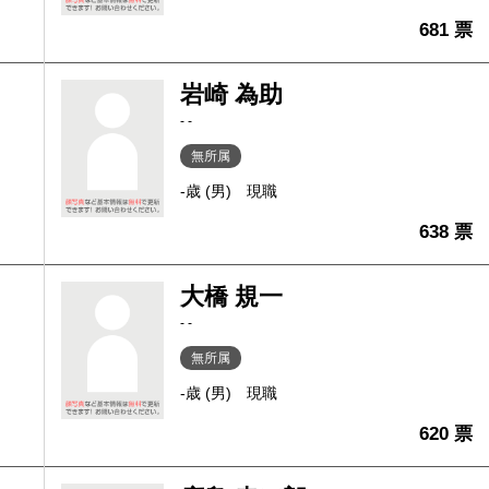
681 票
岩崎 為助
- -
無所属
-歳 (男)
現職
638 票
大橋 規一
- -
無所属
-歳 (男)
現職
620 票