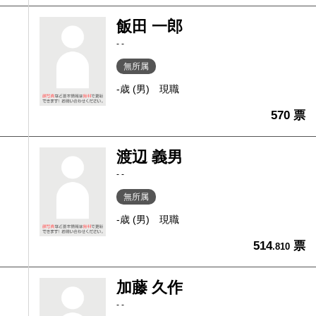
飯田 一郎
- -
無所属
-歳 (男)
現職
570 票
渡辺 義男
- -
無所属
-歳 (男)
現職
514
票
.810
加藤 久作
- -