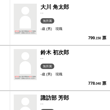
大川 角太郎
- -
無所属
-歳 (男)
現職
799
票
.150
鈴木 初次郎
- -
無所属
-歳 (男)
現職
778
票
.040
諏訪部 芳郎
- -