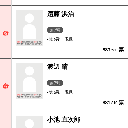
遠藤 浜治
- -
無所属
-歳 (男)
現職
883
票
.580
渡辺 晴
- -
無所属
-歳 (男)
現職
881
票
.810
小池 直次郎
- -