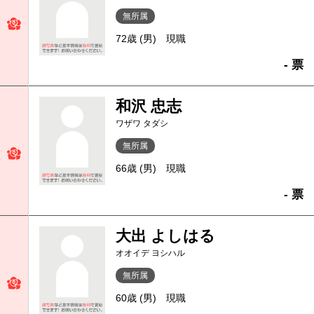
無所属
72歳 (男)
現職
- 票
和沢 忠志
ワザワ タダシ
無所属
66歳 (男)
現職
- 票
大出 よしはる
オオイデ ヨシハル
無所属
60歳 (男)
現職