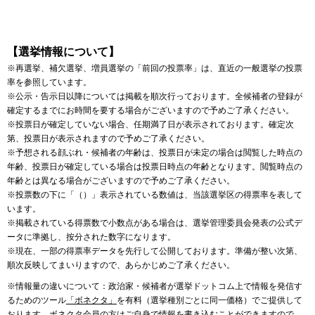
【選挙情報について】
※再選挙、補欠選挙、増員選挙の「前回の投票率」は、直近の一般選挙の投票
率を参照しています。
※公示・告示日以降については掲載を順次行っております。全候補者の登録が
確定するまでにお時間を要する場合がございますので予めご了承ください。
※投票日が確定していない場合、任期満了日が表示されております。確定次
第、投票日が表示されますので予めご了承ください。
※予想される顔ぶれ・候補者の年齢は、投票日が未定の場合は閲覧した時点の
年齢、投票日が確定している場合は投票日時点の年齢となります。閲覧時点の
年齢とは異なる場合がございますので予めご了承ください。
※投票数の下に「（）」表示されている数値は、当該選挙区の得票率を表して
います。
※掲載されている得票数で小数点がある場合は、選挙管理委員会発表の公式デ
ータに準拠し、按分された数字になります。
※現在、一部の得票率データを先行して公開しております。準備が整い次第、
順次反映してまいりますので、あらかじめご了承ください。
※情報量の違いについて：政治家・候補者が選挙ドットコム上で情報を発信す
るためのツール
「ボネクタ」
を有料（選挙種別ごとに同一価格）でご提供して
おります。ボネクタ会員の方はご自身で情報を書き込むことができますので、