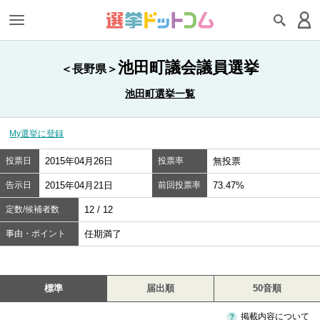
池田町議会議員選挙
＜長野県＞
池田町選挙一覧
My選挙に登録
投票日
2015年04月26日
投票率
無投票
告示日
2015年04月21日
前回投票率
73.47%
定数/候補者数
12 / 12
事由・ポイント
任期満了
標準
届出順
50音順
掲載内容について