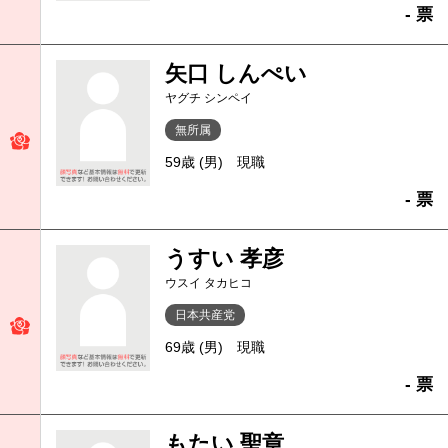
- 票
矢口 しんぺい
ヤグチ シンペイ
無所属
59歳 (男)
現職
- 票
うすい 孝彦
ウスイ タカヒコ
日本共産党
69歳 (男)
現職
- 票
もたい 聖章