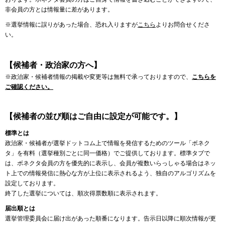
非会員の方とは情報量に差があります。
※選挙情報に誤りがあった場合、恐れ入りますが
こちら
よりお問合せくださ
い。
【候補者・政治家の方へ】
※政治家・候補者情報の掲載や変更等は無料で承っておりますので、
こちらを
ご確認ください。
【候補者の並び順はご自由に設定が可能です。】
標準とは
政治家・候補者が選挙ドットコム上で情報を発信するためのツール「ボネク
タ」を有料（選挙種別ごとに同一価格）でご提供しております。標準タブで
は、ボネクタ会員の方を優先的に表示し、会員が複数いらっしゃる場合はネッ
ト上での情報発信に熱心な方が上位に表示されるよう、独自のアルゴリズムを
設定しております。
終了した選挙については、順次得票数順に表示されます。
届出順とは
選挙管理委員会に届け出があった順番になります。告示日以降に順次情報が更