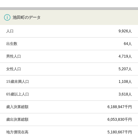
池田町のデータ
人口
9,926人
出生数
64人
男性人口
4,719人
女性人口
5,207人
15歳未満人口
1,108人
65歳以上人口
3,618人
歳入決算総額
6,188,947千円
歳出決算総額
6,053,830千円
地方債現在高
5,180,667千円