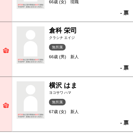
66歳 (女)
現職
- 票
倉科 栄司
クラシナ エイジ
無所属
66歳 (男)
新人
- 票
横沢 はま
ヨコサワ ハマ
無所属
67歳 (女)
新人
- 票