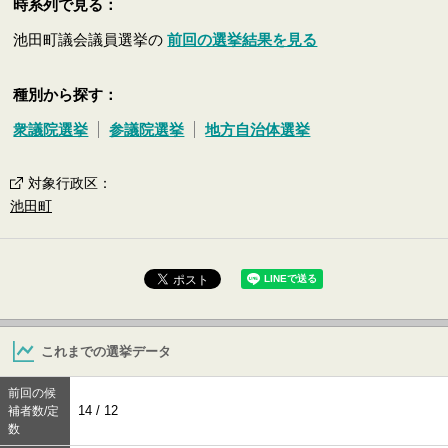
時系列で見る：
池田町議会議員選挙の
前回の選挙結果を見る
種別から探す：
衆議院選挙
参議院選挙
地方自治体選挙
対象行政区
：
池田町
これまでの選挙データ
前回の候
14 / 12
補者数/定
数