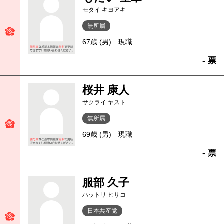
モタイ キヨアキ
無所属
67歳 (男)
現職
- 票
桜井 康人
サクライ ヤスト
無所属
69歳 (男)
現職
- 票
服部 久子
ハットリ ヒサコ
日本共産党