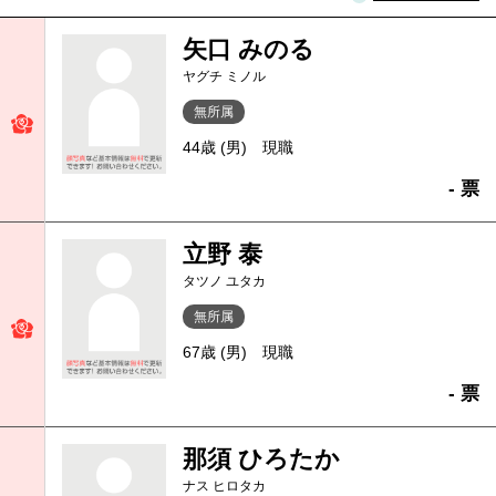
矢口 みのる
ヤグチ ミノル
無所属
44歳 (男)
現職
- 票
立野 泰
タツノ ユタカ
無所属
67歳 (男)
現職
- 票
那須 ひろたか
ナス ヒロタカ