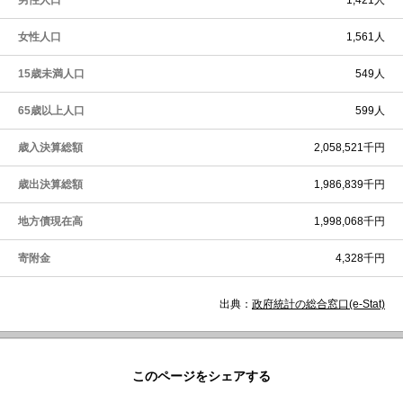
男性人口
1,421人
女性人口
1,561人
15歳未満人口
549人
65歳以上人口
599人
歳入決算総額
2,058,521千円
歳出決算総額
1,986,839千円
地方債現在高
1,998,068千円
寄附金
4,328千円
出典：
政府統計の総合窓口(e-Stat)
このページをシェアする