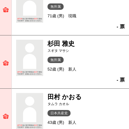
無所属
71歳 (男)
現職
- 票
杉田 雅史
スギタ マサシ
無所属
52歳 (男)
新人
- 票
田村 かおる
タムラ カオル
日本共産党
43歳 (男)
新人