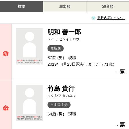
標準
届出順
50音順
掲載内容について
明和 善一郎
メイワ ゼンイチロウ
無所属
67歳 (男)
現職
2019年4月23日死去しました（71歳）
- 票
竹島 貴行
タケシマ タカユキ
自由民主党
64歳 (男)
現職
- 票