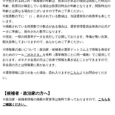
※予想される顔ぶれ・候補者の年齢は、投票日が未定の場合は閲覧した時点の
年齢、投票日が確定している場合は投票日時点の年齢となります。閲覧時点の
年齢とは異なる場合がございますので予めご了承ください。
※投票数の下に「（）」表示されている数値は、当該選挙区の得票率を表して
います。
※掲載されている得票数で小数点がある場合は、選挙管理委員会発表の公式デ
ータに準拠し、按分された数字になります。
※現在、一部の得票率データを先行して公開しております。準備が整い次第、
順次反映してまいりますので、あらかじめご了承ください。
※情報量の違いについて：政治家・候補者が選挙ドットコム上で情報を発信す
るためのツール
「ボネクタ」
を有料（選挙種別ごとに同一価格）でご提供して
おります。ボネクタ会員の方はご自身で情報を書き込むことができますので、
非会員の方とは情報量に差があります。
※選挙情報に誤りがあった場合、恐れ入りますが
こちら
よりお問合せくださ
い。
【候補者・政治家の方へ】
※政治家・候補者情報の掲載や変更等は無料で承っておりますので、
こちらを
ご確認ください。