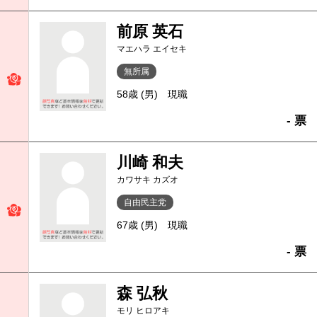
前原 英石
マエハラ エイセキ
無所属
58歳 (男)
現職
- 票
川崎 和夫
カワサキ カズオ
自由民主党
67歳 (男)
現職
- 票
森 弘秋
モリ ヒロアキ