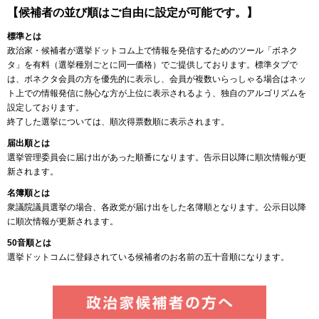
【候補者の並び順はご自由に設定が可能です。】
標準とは
政治家・候補者が選挙ドットコム上で情報を発信するためのツール「ボネク
タ」を有料（選挙種別ごとに同一価格）でご提供しております。標準タブで
は、ボネクタ会員の方を優先的に表示し、会員が複数いらっしゃる場合はネッ
ト上での情報発信に熱心な方が上位に表示されるよう、独自のアルゴリズムを
設定しております。
終了した選挙については、順次得票数順に表示されます。
届出順とは
選挙管理委員会に届け出があった順番になります。告示日以降に順次情報が更
新されます。
名簿順とは
衆議院議員選挙の場合、各政党が届け出をした名簿順となります。公示日以降
に順次情報が更新されます。
50音順とは
選挙ドットコムに登録されている候補者のお名前の五十音順になります。