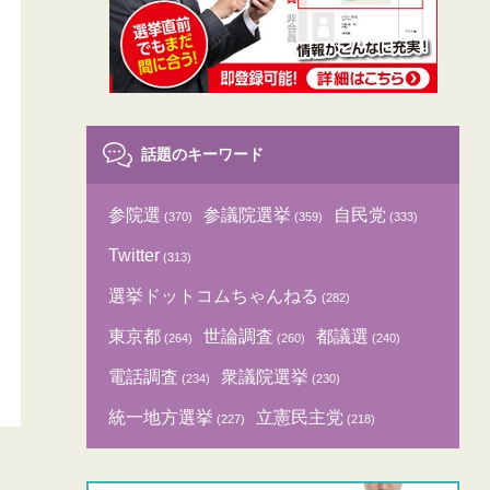
話題のキーワード
参院選
参議院選挙
自民党
(370)
(359)
(333)
Twitter
(313)
選挙ドットコムちゃんねる
(282)
東京都
世論調査
都議選
(264)
(260)
(240)
電話調査
衆議院選挙
(234)
(230)
統一地方選挙
立憲民主党
(227)
(218)