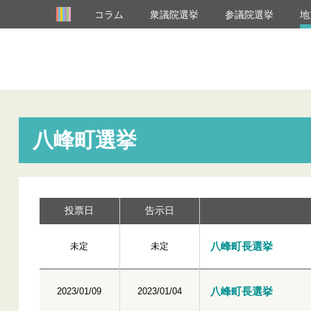
コラム
衆議院選挙
参議院選挙
地
八峰町選挙
投票日
告示日
八峰町長選挙
未定
未定
八峰町長選挙
2023/01/09
2023/01/04