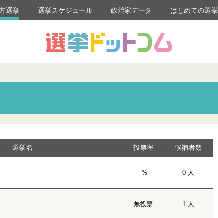
方選挙
選挙スケジュール
政治家データ
はじめての選
選挙名
投票率
候補者数
-%
0 人
無投票
1 人