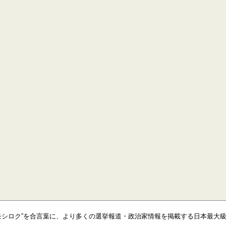
モシロク”を合言葉に、より多くの選挙報道・政治家情報を掲載する日本最大