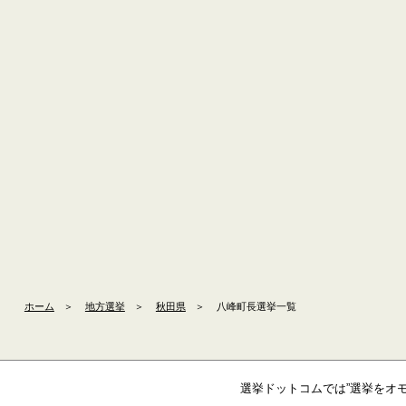
ホーム
＞
地方選挙
＞
秋田県
＞
八峰町長選挙一覧
選挙ドットコムでは”選挙をオ