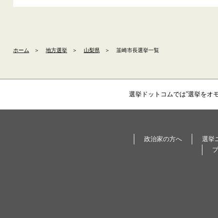
ホーム
＞
地方選挙
＞
山梨県
＞
韮崎市長選挙一覧
選挙ドットコムでは”選挙をオ
政治家の方へ
選挙