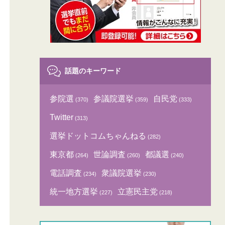
話題のキーワード
参院選
参議院選挙
自民党
(370)
(359)
(333)
Twitter
(313)
選挙ドットコムちゃんねる
(282)
東京都
世論調査
都議選
(264)
(260)
(240)
電話調査
衆議院選挙
(234)
(230)
統一地方選挙
立憲民主党
(227)
(218)