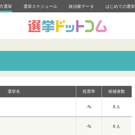
方選挙
選挙スケジュール
政治家データ
はじめての選
選挙名
投票率
候補者数
-%
0 人
-%
0 人