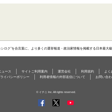
モシロク”を合言葉に、より多くの選挙報道・政治家情報を掲載する日本最大
ニュース
サイトご利用案内
運営会社
利用規約
よく
プライバシーポリシー
利用者情報の外部送信について
お問い合わ
© イチニ Inc. All rights reserved.