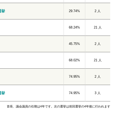
選挙
29.74%
2 人
68.24%
21 人
45.75%
2 人
68.02%
21 人
74.95%
2 人
選挙
74.95%
3 人
首長、議会議員の任期は4年です。次の選挙は前回選挙の4年後に行われます