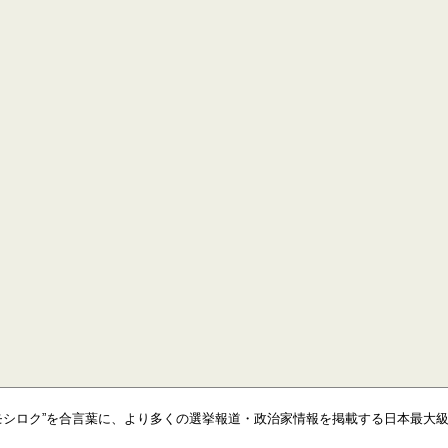
モシロク”を合言葉に、より多くの選挙報道・政治家情報を掲載する日本最大