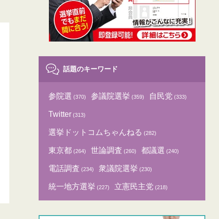
話題のキーワード
参院選
参議院選挙
自民党
(370)
(359)
(333)
Twitter
(313)
選挙ドットコムちゃんねる
(282)
東京都
世論調査
都議選
(264)
(260)
(240)
電話調査
衆議院選挙
(234)
(230)
統一地方選挙
立憲民主党
(227)
(218)