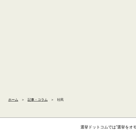
ホーム
＞
記事・コラム
＞
社民
選挙ドットコムでは”選挙をオ