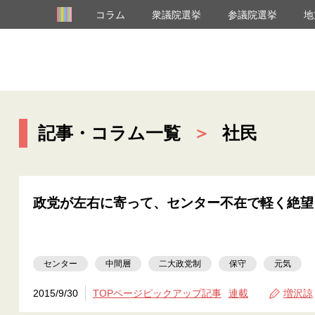
コラム
衆議院選挙
参議院選挙
地
記事・コラム一覧
＞
社民
政党が左右に寄って、センター不在で軽く絶望
センター
中間層
二大政党制
保守
元気
2015/9/30
TOPページピックアップ記事
連載
増沢諒